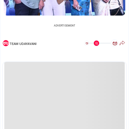
ADVERTISEMENT
ಅ
ಅ
TEAM UDAYAVANI