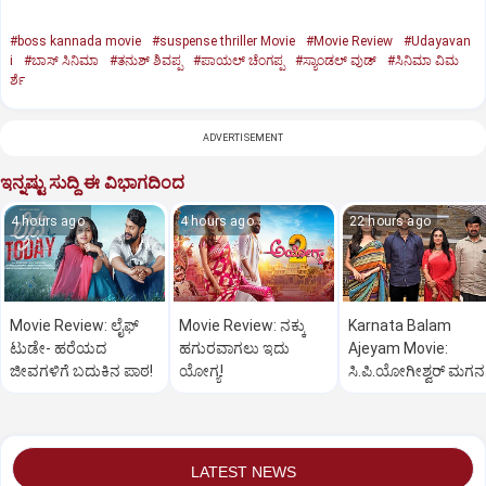
#boss kannada movie
#suspense thriller Movie
#Movie Review
#Udayavan
i
#ಬಾಸ್‌ ಸಿನಿಮಾ
#ತನುಶ್‌ ಶಿವಪ್ಪ
#ಪಾಯಲ್‌ ಚೆಂಗಪ್ಪ
#ಸ್ಯಾಂಡಲ್‌ ವುಡ್‌
#ಸಿನಿಮಾ ವಿಮ
ರ್ಶೆ
ADVERTISEMENT
ಇನ್ನಷ್ಟು ಸುದ್ದಿ ಈ ವಿಭಾಗದಿಂದ
4 hours ago
4 hours ago
22 hours ago
Movie Review: ಲೈಫ್‌
Movie Review: ನಕ್ಕು
Karnata Balam
ಟುಡೇ- ಹರೆಯದ
ಹಗುರವಾಗಲು ಇದು
Ajeyam Movie:
ಜೀವಗಳಿಗೆ ಬದುಕಿನ ಪಾಠ!
ಯೋಗ್ಯ!
ಸಿ.ಪಿ.ಯೋಗೀಶ್ವರ್‌ ಮಗನ
ಅದ್ಧೂರಿ ಸಿನಿಮಾ
LATEST NEWS