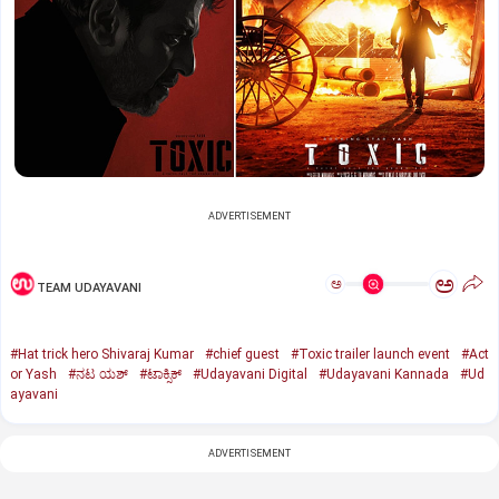
ADVERTISEMENT
ಅ
ಅ
TEAM UDAYAVANI
#Hat trick hero Shivaraj Kumar
#chief guest
#Toxic trailer launch event
#Act
or Yash
#ನಟ ಯಶ್‌
#ಟಾಕ್ಸಿಕ್‌
#Udayavani Digital
#Udayavani Kannada
#Ud
ayavani
ADVERTISEMENT