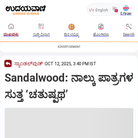
UV
English
E-Paper
ಮುಖಪುಟ
ಸುದ್ದಿ ವಿಭಾಗ
ದಿನ ಭವಿಷ್ಯ
ಹೊಂಗಿರಣ
Search
ADVERTISEMENT
ಸ್ಯಾಂಡಲ್‌ವುಡ್‌
OCT 12, 2025, 3:40 PM IST
Sandalwood: ನಾಲ್ಕು ಪಾತ್ರಗಳ
ಸುತ್ತ ‘ಚತುಷ್ಪಥ’