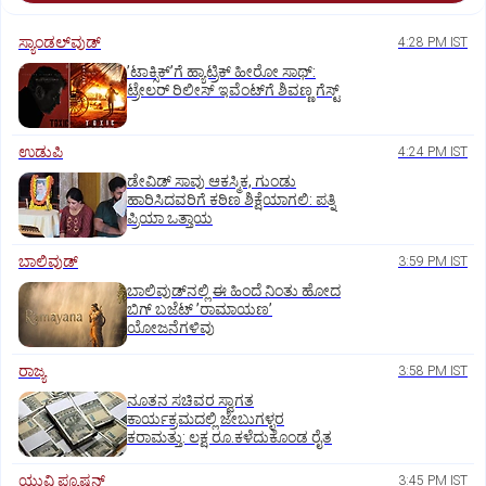
ಸ್ಯಾಂಡಲ್‌ವುಡ್‌
4:28 PM IST
ʼಟಾಕ್ಸಿಕ್‌ʼಗೆ ಹ್ಯಾಟ್ರಿಕ್‌ ಹೀರೋ ಸಾಥ್:‌
ಟ್ರೇಲರ್‌ ರಿಲೀಸ್‌ ಇವೆಂಟ್‌ಗೆ ಶಿವಣ್ಣ ಗೆಸ್ಟ್
ಉಡುಪಿ
4:24 PM IST
ಡೇವಿಡ್ ಸಾವು ಆಕಸ್ಮಿಕ, ಗುಂಡು
ಹಾರಿಸಿದವರಿಗೆ ಕಠಿಣ ಶಿಕ್ಷೆಯಾಗಲಿ: ಪತ್ನಿ
ಪ್ರಿಯಾ ಒತ್ತಾಯ
ಬಾಲಿವುಡ್‌
3:59 PM IST
ಬಾಲಿವುಡ್‌ನಲ್ಲಿ ಈ ಹಿಂದೆ ನಿಂತು ಹೋದ
ಬಿಗ್‌ ಬಜೆಟ್ ʼರಾಮಾಯಣʼ‌
ಯೋಜನೆಗಳಿವು
ರಾಜ್ಯ
3:58 PM IST
ನೂತನ ಸಚಿವರ ಸ್ವಾಗತ
ಕಾರ್ಯಕ್ರಮದಲ್ಲಿ ಜೇಬುಗಳ್ಳರ
ಕರಾಮತ್ತು: ಲಕ್ಷ ರೂ.ಕಳೆದುಕೊಂಡ ರೈತ
ಯುವಿ ಫ್ಯೂಷನ್
3:45 PM IST