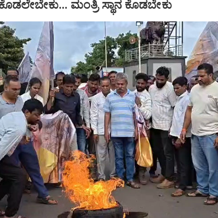
ಕೊಡಲೇಬೇಕು... ಮಂತ್ರಿ ಸ್ಥಾನ ಕೊಡಬೇಕು