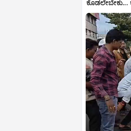
ಕೊಡಲೇಬೇಕು... 