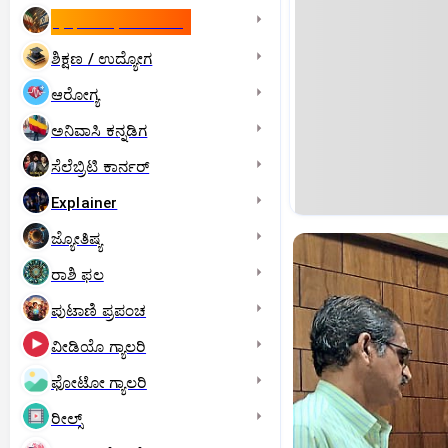
ಇಸ್ರೇಲ್- ಇರಾನ್‌ ಯುದ್ಧ
ಶಿಕ್ಷಣ / ಉದ್ಯೋಗ
ಆರೋಗ್ಯ
ಅನಿವಾಸಿ ಕನ್ನಡಿಗ
ಸೆಲೆಬ್ರಿಟಿ ಕಾರ್ನರ್‌
Explainer
ಜ್ಯೋತಿಷ್ಯ
ರಾಶಿ ಫಲ
ಪುಟಾಣಿ ಪ್ರಪಂಚ
ವೀಡಿಯೊ ಗ್ಯಾಲರಿ
ಫೋಟೋ ಗ್ಯಾಲರಿ
ರೀಲ್ಸ್