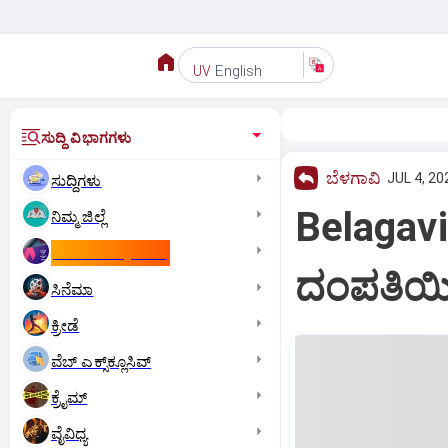
English
UV
ಸುದ್ದಿ ವಿಭಾಗಗಳು
ಬೆಳಗಾವಿ
JUL 4, 20
ಸುದ್ದಿಗಳು
Belaga
ನಿಮ್ಮ ಜಿಲ್ಲೆ
ಕಾಮನ್‌ ವೆಲ್ತ್‌ ಗೇಮ್ಸ್‌
ದಂಪತಿಯಿ
ಸಿನೆಮಾ
ಕ್ರೀಡೆ
ವೆಬ್ ಎಕ್ಸ್‌ಕ್ಲೂಸಿವ್
ಕ್ರೈಮ್
ವೈವಿಧ್ಯ