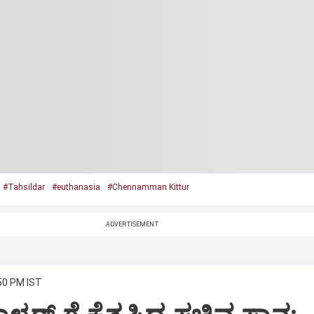
#Tahsildar
#euthanasia
#Chennamman Kittur
ADVERTISEMENT
:50 PM IST