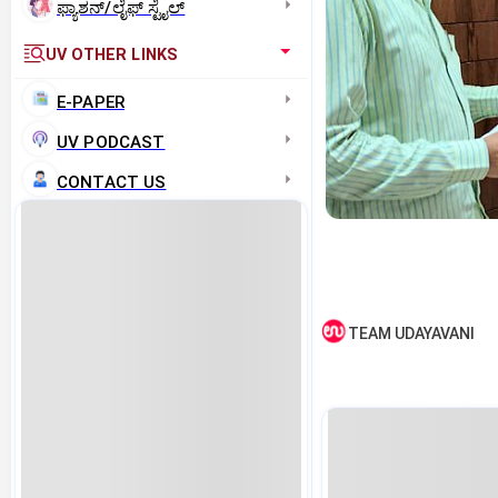
ಫ್ಯಾಶನ್/ಲೈಫ್‌ ಸ್ಟೈಲ್
UV OTHER LINKS
E-PAPER
UV PODCAST
CONTACT US
TEAM UDAYAVANI