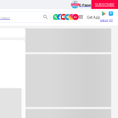
SUBSCRIBE
E-Paper
Get App
h News
Android
iOS