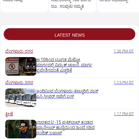
ರೂ.: ಸಂಪುಟ ಸಮ್ಮತಿ
LATEST NEWS
ಬೆಂಗಳೂರು ನಗರ
1:35 PM IST
ಆ.10ರಿಂದ ಭೂಗತ ಮೆಟ್ರೋ
ಮಾರ್ಗದಲ್ಲಿ ವಿದ್ಯುತ್‌ ಚಾಲನೆ: ಮಾರ್ಗ
ಪ್ರವೇಶಿಸದಂತೆ ಎಚ್ಚರಿಕೆ
ಬೆಂಗಳೂರು ನಗರ
1:23 PM IST
ಇಂದಿನಿಂದ ಬೆಂಗಳೂರು-ಕಣ್ಣೂರಿಗೆ ನಾನ್‌
ಎಸಿ ಸ್ಲೀಪರ್‌ ಸಾರಿಗೆ ಬಸ್‌
ಕ್ರೀಡೆ
1:17 PM IST
ಭಾರತದ U -15 ಫುಟ್‌ಬಾಲ್ ತಂಡದ
ಮ್ಯಾನೇಜರ್‌ ಹುದ್ದೆಯಿಂದ ಹಿಂದೆ ಸರಿದ
ರಂಜಿತ್‌ ಬಜಾಜ್‌