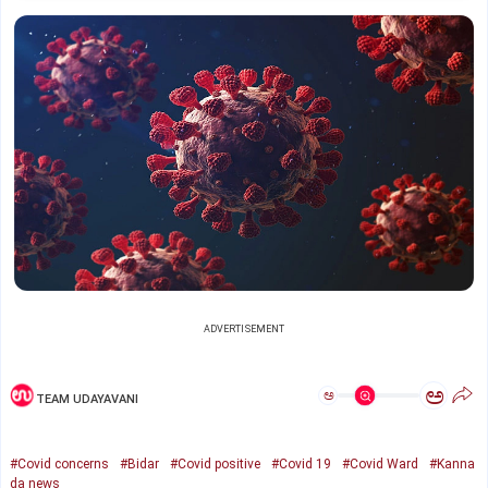
ADVERTISEMENT
ಅ
ಅ
TEAM UDAYAVANI
#Covid concerns
#Bidar
#Covid positive
#Covid 19
#Covid Ward
#Kanna
da news