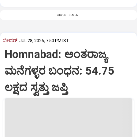
ADVERTISEMENT
ಬೀದರ್
JUL 28, 2026, 7:50 PM IST
Homnabad: ಅಂತರಾಜ್ಯ
ಮನೆಗಳ್ಳರ ಬಂಧನ: 54.75
ಲಕ್ಷದ ಸ್ವತ್ತು ಜಪ್ತಿ