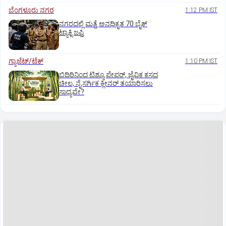
ಬೆಂಗಳೂರು ನಗರ
1:12 PM IST
ನಗರದಲ್ಲಿ ಮತ್ತೆ ಅನಧಿಕೃತ 70 ಬೈಕ್‌
ಟ್ಯಾಕ್ಸಿ ಜಪ್ತಿ
ಗ್ಯಾಜೆಟ್/ಟೆಕ್
1:10 PM IST
ಬಿದಿರಿನಿಂದ ಟಿಶ್ಯೂ ಪೇಪರ್‌, ಜೈವಿಕ ಕಸದ
ಚೀಲ, ನೈಸರ್ಗಿಕ ಕ್ಲೀನರ್‌ ತಯಾರಿಸಲು
ಸಾಧ್ಯವೇ?