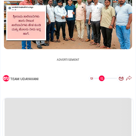
ADVERTISEMENT
ಅ
ಅ
TEAM UDAYAVANI