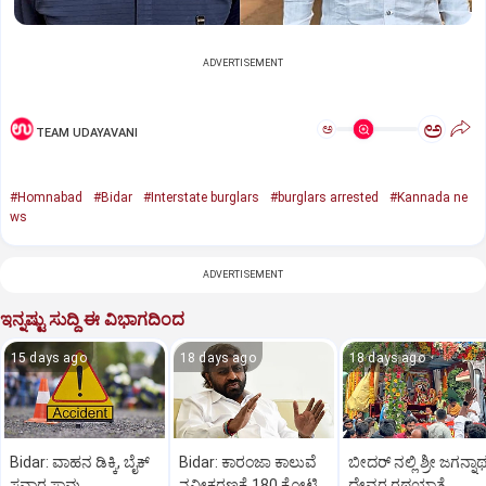
ADVERTISEMENT
ಅ
ಅ
TEAM UDAYAVANI
#Homnabad
#Bidar
#Interstate burglars
#burglars arrested
#Kannada ne
ws
ADVERTISEMENT
ಇನ್ನಷ್ಟು ಸುದ್ದಿ ಈ ವಿಭಾಗದಿಂದ
15 days ago
18 days ago
18 days ago
Bidar: ವಾಹನ ಡಿಕ್ಕಿ, ಬೈಕ್
Bidar: ಕಾರಂಜಾ ಕಾಲುವೆ
ಬೀದರ್‌ ನಲ್ಲಿ ಶ್ರೀ ಜಗನ್ನಾ
ಸವಾರ ಸಾವು
ನವೀಕರಣಕ್ಕೆ 180 ಕೋಟಿ
ದೇವರ ರಥಯಾತ್ರೆ