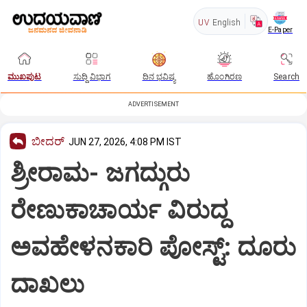
UV
English
E-Paper
ಮುಖಪುಟ
ಸುದ್ದಿ ವಿಭಾಗ
ದಿನ ಭವಿಷ್ಯ
ಹೊಂಗಿರಣ
Search
ADVERTISEMENT
ಬೀದರ್
JUN 27, 2026, 4:08 PM IST
ಶ್ರೀರಾಮ- ಜಗದ್ಗುರು
ರೇಣುಕಾಚಾರ್ಯ ವಿರುದ್ದ
ಅವಹೇಳನಕಾರಿ ಪೋಸ್ಟ್:‌ ದೂರು
ದಾಖಲು