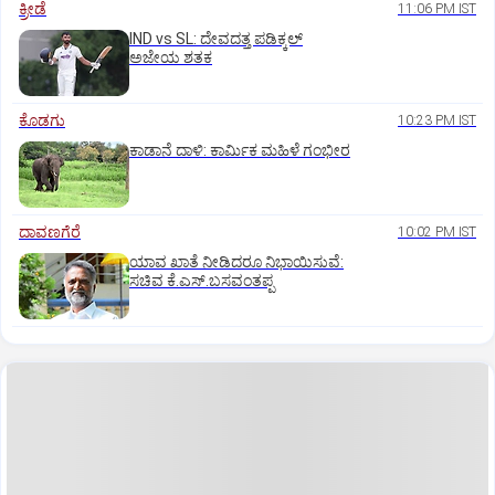
ಕ್ರೀಡೆ
11:06 PM IST
IND vs SL: ದೇವದತ್ತ ಪಡಿಕ್ಕಲ್‌
ಅಜೇಯ ಶತಕ
ಕೊಡಗು
10:23 PM IST
ಕಾಡಾನೆ ದಾಳಿ: ಕಾರ್ಮಿಕ ಮಹಿಳೆ ಗಂಭೀರ
ದಾವಣಗೆರೆ
10:02 PM IST
ಯಾವ ಖಾತೆ ನೀಡಿದರೂ ನಿಭಾಯಿಸುವೆ:
ಸಚಿವ ಕೆ.ಎಸ್.ಬಸವಂತಪ್ಪ