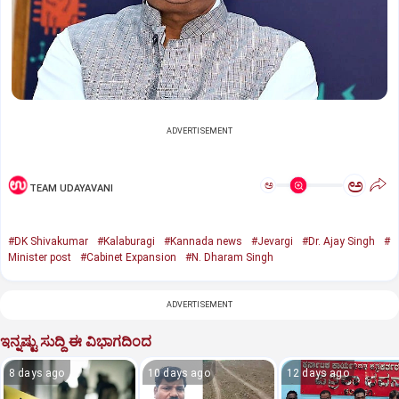
ADVERTISEMENT
ಅ
ಅ
TEAM UDAYAVANI
#DK Shivakumar
#Kalaburagi
#Kannada news
#Jevargi
#Dr. Ajay Singh
#
Minister post
#Cabinet Expansion
#N. Dharam Singh
ADVERTISEMENT
ಇನ್ನಷ್ಟು ಸುದ್ದಿ ಈ ವಿಭಾಗದಿಂದ
8 days ago
10 days ago
12 days ago