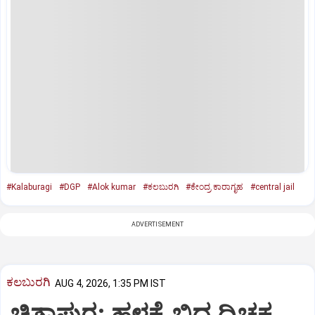
#Kalaburagi
#DGP
#Alok kumar
#ಕಲಬುರಗಿ
#ಕೇಂದ್ರ ಕಾರಾಗೃಹ
#central jail
ADVERTISEMENT
ಕಲಬುರಗಿ
AUG 4, 2026, 1:35 PM IST
ಚಿತ್ತಾಪುರ: ಹಳ್ಳಕ್ಕೆ ಬಿದ್ದ ದ್ವಿಚಕ್ರ