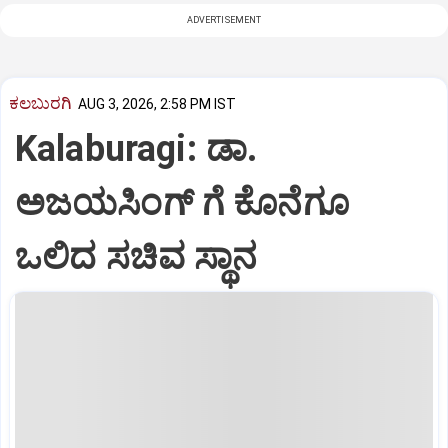
ADVERTISEMENT
ಕಲಬುರಗಿ
AUG 3, 2026, 2:58 PM IST
Kalaburagi: ಡಾ.
ಅಜಯಸಿಂಗ್ ಗೆ ಕೊನೆಗೂ
ಒಲಿದ ಸಚಿವ ಸ್ಥಾನ