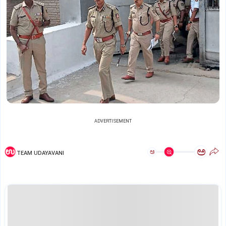
ADVERTISEMENT
ಅ
ಅ
TEAM UDAYAVANI