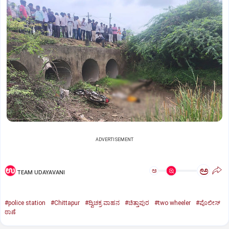
ADVERTISEMENT
ಅ
ಅ
TEAM UDAYAVANI
#police station
#Chittapur
#ದ್ವಿಚಕ್ರ ವಾಹನ
#ಚಿತ್ತಾಪುರ
#two wheeler
#ಪೊಲೀಸ್
ಠಾಣೆ