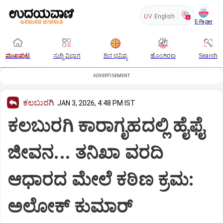
UV
English
E-Paper
ಮುಖಪುಟ
ಸುದ್ದಿ ವಿಭಾಗ
ದಿನ ಭವಿಷ್ಯ
ಹೊಂಗಿರಣ
Search
ADVERTISEMENT
ಕಲಬುರಗಿ
JAN 3, 2026, 4:48 PM IST
ಕಲಬುರಗಿ ಕಾರಾಗೃಹದಲ್ಲಿ ಹೈಫೈ
ಜೀವನ... ತನಿಖಾ ವರದಿ
ಆಧಾರದ ಮೇಲೆ ಕಠಿಣ ಕ್ರಮ:
ಅಲೋಕ್ ಕುಮಾರ್