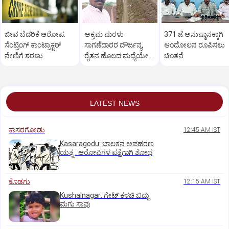
ಜೀವ ಬೆದರಿಕೆ ಆರೋಪ:
ಅಕ್ರಮ ಮರಳು
371 ಜೆ ಅನುಷ್ಠಾನಕ್ಕಾಗಿ
ಸೆಂಟ್ರಿಂಗ್ ಕಾಂಟ್ರಾಕ್ಟರ್
ಸಾಗಣೆದಾರರ ದೌರ್ಜನ್ಯ,
ಆಂದೋಲನ ರೂಪಿಸಲು
ನೇಣಿಗೆ ಶರಣು
ರೈತನ ಹೊಲದ ಮಧ್ಯೆಯೇ
ಚಿಂತನೆ
ರಸ್ತೆ ನಿರ್ಮಿಸಿ ತೊಗರಿ ಬೆಳೆ
ನಾಶ
LATEST NEWS
ಕಾಸರಗೋಡು
12:45 AM IST
Kasaragodu: ಬಾಲಕನ ಅಪಹರಣ
ಯತ್ನ : ಆರೋಪಿಗಳ ಪತ್ತೆಗಾಗಿ ಶೋಧ
ಕೊಡಗು
12:15 AM IST
Kushalnagar: ಗೇಟ್ ಕಳಚಿ ಬಿದ್ದು
ಮಗು ಸಾವು