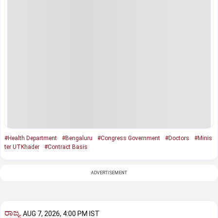
#Health Department
#Bengaluru
#Congress Government
#Doctors
#Minis
ter UTKhader
#Contract Basis
ADVERTISEMENT
ರಾಜ್ಯ
AUG 7, 2026, 4:00 PM IST