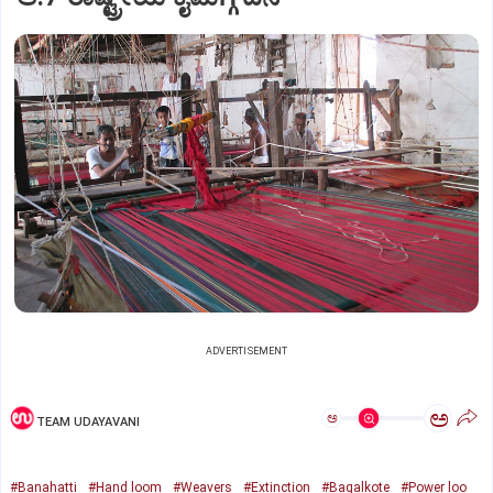
ADVERTISEMENT
ಅ
ಅ
TEAM UDAYAVANI
#Banahatti
#Hand loom
#Weavers
#Extinction
#Bagalkote
#Power loo