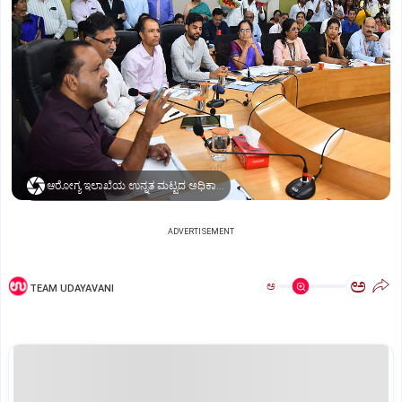
ಆರೋಗ್ಯ ಇಲಾಖೆಯ ಉನ್ನತ ಮಟ್ಟದ ಅಧಿಕಾರಿಗಳ ಜತೆಗೆ ಸಚಿವ ಯು.ಟಿ.ಖಾದರ್‌ ಸಭೆ
ADVERTISEMENT
ಅ
ಅ
TEAM UDAYAVANI