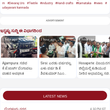
m
#Devaraj Urs
#Textile
#industry
#Handi crafts
#Karnataka
#news
#
udayavani kannada
ADVERTISEMENT
ಇನ್ನಷ್ಟು ಸುದ್ದಿ ಈ ವಿಭಾಗದಿಂದ
1 hour ago
1 hour ago
1 hour ago
Ajjampura: ಸಚಿವ
Sirsi: ಎರಡು ವರ್ಷವಲ್ಲ,
Hosapete: ವಿಜಯನ
ಕೆ.ಜೆ.ಜಾರ್ಜ್ ಬೆಂಗಾವಲು
ಏಳು ವರ್ಷ ಡಿ.ಕೆ.
ಜಿಲ್ಲೆಯಲ್ಲಿ ಕುಡಿಯುವ
ವಾಹನ ಅಪಘಾತ
ಶಿವಕುಮಾರ್ ಸಿಎಂ
ನೀರಿನ ಅಭಾವವಿಲ್ಲ; ಸಚಿ
ಆಗಬೇಕು: ಲಕ್ಷ್ಮಣ ಸವದಿ
ಜಮೀರ್ ಅಹಮದ್ ವಿಶ್ವ
LATEST NEWS
ಬೆಂಗಳೂರು ನಗರ
4:30 PM IST