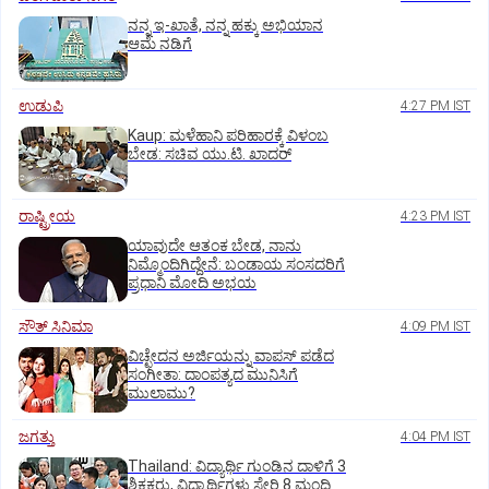
ನನ್ನ ಇ-ಖಾತೆ, ನನ್ನ ಹಕ್ಕು ಅಭಿಯಾನ
ಆಮೆ ನಡಿಗೆ
ಉಡುಪಿ
4:27 PM IST
Kaup: ಮಳೆಹಾನಿ ಪರಿಹಾರಕ್ಕೆ ವಿಳಂಬ
ಬೇಡ: ಸಚಿವ ಯು.ಟಿ. ಖಾದರ್
ರಾಷ್ಟ್ರೀಯ
4:23 PM IST
ಯಾವುದೇ ಆತಂಕ ಬೇಡ, ನಾನು
ನಿಮ್ಮೊಂದಿಗಿದ್ದೇನೆ: ಬಂಡಾಯ ಸಂಸದರಿಗೆ
ಪ್ರಧಾನಿ ಮೋದಿ ಅಭಯ
ಸೌತ್‌ ಸಿನಿಮಾ
4:09 PM IST
ವಿಚ್ಛೇದನ ಅರ್ಜಿಯನ್ನು ವಾಪಸ್‌ ಪಡೆದ
ಸಂಗೀತಾ: ದಾಂಪತ್ಯದ ಮುನಿಸಿಗೆ
ಮುಲಾಮು?
ಜಗತ್ತು
4:04 PM IST
Thailand: ವಿದ್ಯಾರ್ಥಿ ಗುಂಡಿನ ದಾಳಿಗೆ 3
ಶಿಕ್ಷಕರು, ವಿದ್ಯಾರ್ಥಿಗಳು ಸೇರಿ 8 ಮಂದಿ