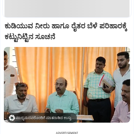
ಕುಡಿಯುವ ನೀರು ಹಾಗೂ ರೈತರ ಬೆಳೆ ಪರಿಹಾರಕ್ಕೆ
ಕಟ್ಟುನಿಟ್ಟಿನ ಸೂಚನೆ
ಮಾಧ್ಯಮದವರೊಂದಿಗೆ ಮಾತನಾಡಿದ ಉಸ್ತುವಾರಿ ಸಚಿವ ಡಾ. ಯತೀಂದ್ರ ಸಿದ್ದರಾಮಯ್ಯ
ADVERTISEMENT