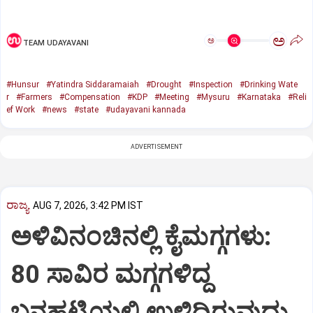
ಅ
ಅ
TEAM UDAYAVANI
#Hunsur
#Yatindra Siddaramaiah
#Drought
#Inspection
#Drinking Wate
r
#Farmers
#Compensation
#KDP
#Meeting
#Mysuru
#Karnataka
#Reli
ef Work
#news
#state
#udayavani kannada
ADVERTISEMENT
ರಾಜ್ಯ
AUG 7, 2026, 3:42 PM IST
ಅಳಿವಿನಂಚಿನಲ್ಲಿ ಕೈಮಗ್ಗಗಳು:
80 ಸಾವಿರ ಮಗ್ಗಗಳಿದ್ದ
ಬನಹಟ್ಟಿಯಲ್ಲಿ ಉಳಿದಿರುವುದು