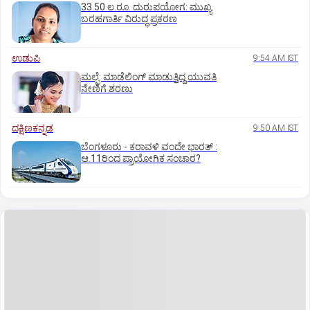
33.50 ಲ.ರೂ. ದುರುಪಯೋಗ: ಮುಖ್ಯ
ಬರಹಗಾರ್ತಿ ವಿರುದ್ಧ ಪ್ರಕರಣ
ಉಡುಪಿ
9:54 AM IST
ಮಲ್ಪೆ: ಮಾಡೆಲಿಂಗ್ ಮಾಡುತ್ತಿದ್ದ ಯುವತಿ
ನೇಣಿಗೆ ಶರಣು
ದಕ್ಷಿಣಕನ್ನಡ
9:50 AM IST
ಬೆಂಗಳೂರು - ಕರಾವಳಿ ವಂದೇ ಭಾರತ್‌ :
ಆ.11ರಿಂದ ಪ್ರಾಯೋಗಿಕ ಸಂಚಾರ?