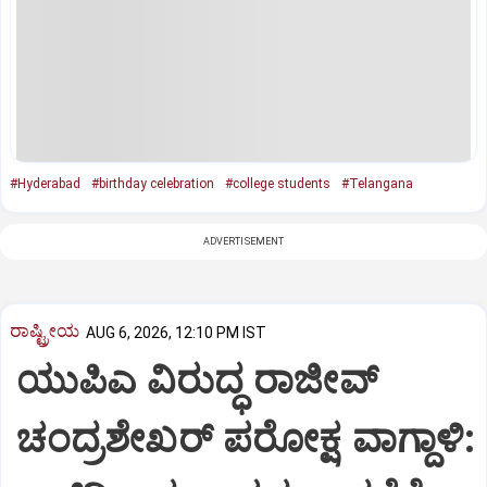
#Hyderabad
#birthday celebration
#college students
#Telangana
ADVERTISEMENT
ರಾಷ್ಟ್ರೀಯ
AUG 6, 2026, 12:10 PM IST
ಯುಪಿಎ ವಿರುದ್ಧ ರಾಜೀವ್
ಚಂದ್ರಶೇಖರ್ ಪರೋಕ್ಷ ವಾಗ್ದಾಳಿ: