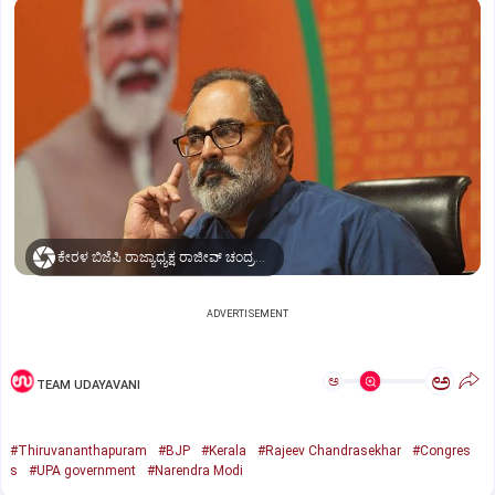
ಕೇರಳ ಬಿಜೆಪಿ ರಾಜ್ಯಾಧ್ಯಕ್ಷ ರಾಜೀವ್ ಚಂದ್ರಶೇಖರ್.
ADVERTISEMENT
ಅ
ಅ
TEAM UDAYAVANI
#Thiruvananthapuram
#BJP
#Kerala
#Rajeev Chandrasekhar
#Congres
s
#UPA government
#Narendra Modi