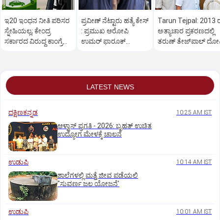
ಇ20 ಇಂಧನ ನೀತಿ ಪರಿಸರ
ಪ್ರವೀಣ್ ನೆಟ್ಟಾರು ಹತ್ಯೆ ಕೇಸ್
Tarun Tejpal: 2013 
ಸ್ನೇಹಿಯಲ್ಲ; ಕೇಂದ್ರ
: ಪ್ರಮುಖ ಆರೋಪಿ
ಅತ್ಯಾಚಾರ ಪ್ರಕರಣದಲ್ಲಿ
ಸರ್ಕಾರದ ವಿರುದ್ಧ ಕಾಂಗ್ರೆಸ್‌
ಉಮರ್ ಫಾರೂಕ್
ತರುಣ್ ತೇಜ್‌ಪಾಲ್ ದೋ
ವಾಗ್ದಾಳಿ
ಎನ್‌ಐಎ ಬಲೆಗೆ
LATEST NEWS
ದಕ್ಷಿಣಕನ್ನಡ
10:25 AM IST
ಆಳ್ವಾಸ್‌ ಪ್ರಗತಿ - 2026: ಬೃಹತ್ ಉಚಿತ
ಉದ್ಯೋಗ ಮೇಳಕ್ಕೆ ಚಾಲನೆ
ಉಡುಪಿ
10:14 AM IST
ಶಾಲೆಗಳಲ್ಲಿ ಮತ್ತೆ ಜೀವ ಪಡೆಯಲಿ
"ಸುವರ್ಣ ಜಲ ಯೋಜನೆ'
ಉಡುಪಿ
10:01 AM IST