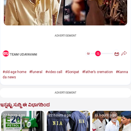
ADVERTISEMENT
ಅ
ಅ
TEAM UDAYAVANI
#old-age home
#funeral
#video call
#Sonipat
#father’s cremation
#Kanna
da news
ADVERTISEMENT
ಇನ್ನಷ್ಟು ಸುದ್ದಿ ಈ ವಿಭಾಗದಿಂದ
22 hours ago
22 hours ago
23 hours ago