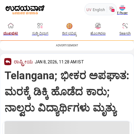
UV
English
E-Paper
ಮುಖಪುಟ
ಸುದ್ದಿ ವಿಭಾಗ
ದಿನ ಭವಿಷ್ಯ
ಹೊಂಗಿರಣ
Search
ADVERTISEMENT
ರಾಷ್ಟ್ರೀಯ
JAN 8, 2026, 11:28 AM IST
Telangana; ಭೀಕರ ಅಪಘಾತ:
ಮರಕ್ಕೆ ಡಿಕ್ಕಿ ಹೊಡೆದ ಕಾರು;
ನಾಲ್ವರು ವಿದ್ಯಾರ್ಥಿಗಳು ಮೃತ್ಯು