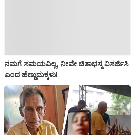
ನಮಗೆ ಸಮಯವಿಲ್ಲ, ನೀವೇ ಚಿತಾಭಸ್ಮ ವಿಸರ್ಜಿಸಿ
ಎಂದ ಹೆಣ್ಣುಮಕ್ಕಳು!