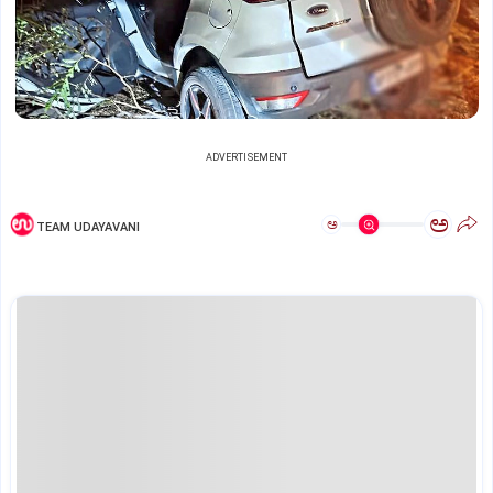
ADVERTISEMENT
ಅ
ಅ
TEAM UDAYAVANI