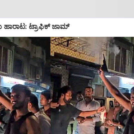
ು ಹಾರಾಟ: ಟ್ರಾಫಿಕ್‌ ಜಾಮ್