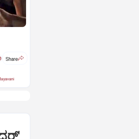
ಅ
Share
ayavani
ದರ್'