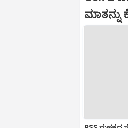
ಮಾತನ್ನು ಕ
RSS ಮಹತ್ವದ ಸಂವ