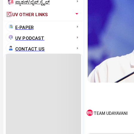
ಫ್ಯಾಶನ್/ಲೈಫ್‌ ಸ್ಟೈಲ್
UV OTHER LINKS
E-PAPER
UV PODCAST
CONTACT US
TEAM UDAYAVANI