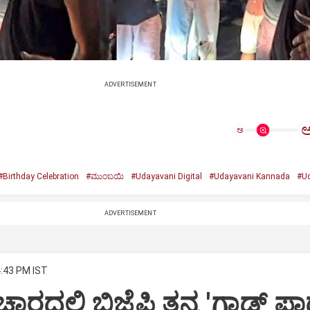
ADVERTISEMENT
ಅ
#Birthday Celebration
#ಮುಂಬಯಿ
#Udayavani Digital
#Udayavani Kannada
#Ud
ADVERTISEMENT
4:43 PM IST
ಾರದಲ್ಲಿ ಬಿಜೆಪಿ ತನ್ನ 'ಗಾಡ್ ಫಾ