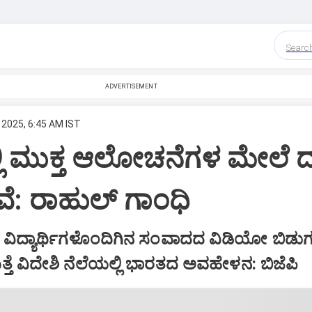
Searc
ADVERTISEMENT
 2025, 6:45 AM IST
ಲಿ ಮುಕ್ತ ಆಲೋಚನೆಗಳ ಮೇಲೆ ದ
ವೆ: ರಾಹುಲ್‌ ಗಾಂಧಿ
ದ ವಿದ್ಯಾರ್ಥಿಗಳೊಂದಿಗಿನ ಸಂವಾದದ ವಿಡಿಯೋ ಬಿಡುಗ
್ತೆ ವಿದೇಶಿ ನೆಲೆಯಲ್ಲಿ ಭಾರತದ ಅವಹೇಳನ: ಬಿಜೆಪಿ