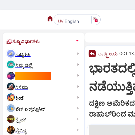
English
UV
ಸುದ್ದಿ ವಿಭಾಗಗಳು
ರಾಷ್ಟ್ರೀಯ
OCT 13,
ಸುದ್ದಿಗಳು
ಭಾರತದಲ್
ನಿಮ್ಮ ಜಿಲ್ಲೆ
ಕಾಮನ್‌ ವೆಲ್ತ್‌ ಗೇಮ್ಸ್‌
ನಡೆಯುತ್ತಿ
ಸಿನೆಮಾ
ಕ್ರೀಡೆ
ದಕ್ಷಿಣ ಅಮೆರಿಕ
ವೆಬ್ ಎಕ್ಸ್‌ಕ್ಲೂಸಿವ್
ರಾಹುಲ್‌ರಿಂದ ಮತ
ಕ್ರೈಮ್
ವೈವಿಧ್ಯ