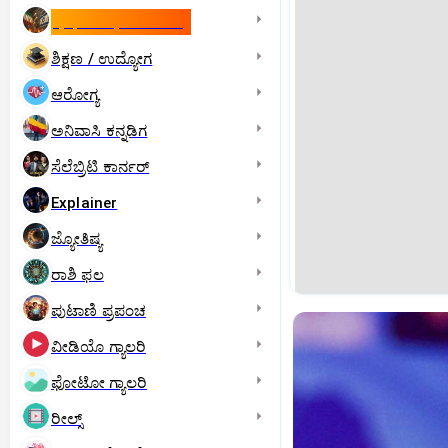
ಇಸ್ರೇಲ್- ಇರಾನ್‌ ಯುದ್ಧ
ಶಿಕ್ಷಣ / ಉದ್ಯೋಗ
ಆರೋಗ್ಯ
ಅನಿವಾಸಿ ಕನ್ನಡಿಗ
ಸೆಲೆಬ್ರಿಟಿ ಕಾರ್ನರ್‌
Explainer
ಜ್ಯೋತಿಷ್ಯ
ರಾಶಿ ಫಲ
ಪುಟಾಣಿ ಪ್ರಪಂಚ
ವೀಡಿಯೊ ಗ್ಯಾಲರಿ
ಫೋಟೋ ಗ್ಯಾಲರಿ
ರೀಲ್ಸ್