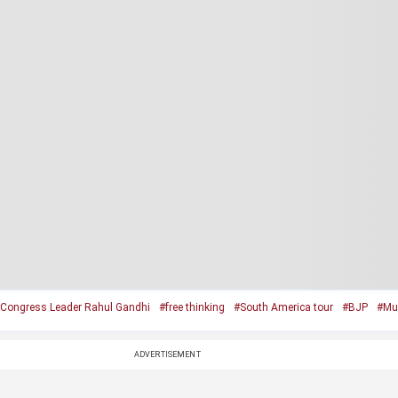
Congress Leader Rahul Gandhi
#free thinking
#South America tour
#BJP
#Mu
ADVERTISEMENT