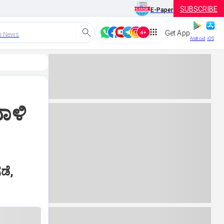
SUBSCRIBE
E-Paper
Get App
h News
Android
iOS
ಾಳಿ
ಡೆ,