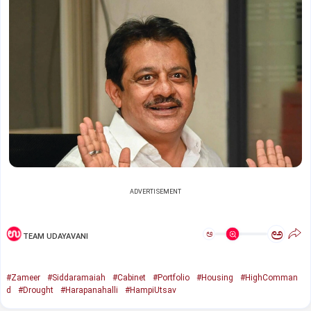
ADVERTISEMENT
ಅ
ಅ
TEAM UDAYAVANI
#Zameer
#Siddaramaiah
#Cabinet
#Portfolio
#Housing
#HighComman
d
#Drought
#Harapanahalli
#HampiUtsav