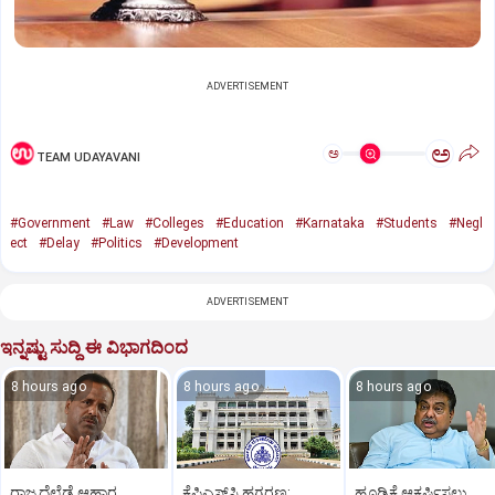
ADVERTISEMENT
ಅ
ಅ
TEAM UDAYAVANI
#Government
#Law
#Colleges
#Education
#Karnataka
#Students
#Negl
ect
#Delay
#Politics
#Development
ADVERTISEMENT
ಇನ್ನಷ್ಟು ಸುದ್ದಿ ಈ ವಿಭಾಗದಿಂದ
8 hours ago
8 hours ago
8 hours ago
ರಾಜ್ಯದೆಲ್ಲೆಡೆ ಆಹಾರ
ಕೆಪಿಎಸ್‌ಸಿ ಹಗರಣ:
ಹೂಡಿಕೆ ಆಕರ್ಷಿಸಲು