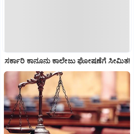
ಸರ್ಕಾರಿ ಕಾನೂನು ಕಾಲೇಜು ಘೋಷಣೆಗೆ ಸೀಮಿತ!