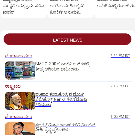
ಸುರಕ್ಷೆಗೆ ಅಗತ್ಯ ಕ್ರಮ: ಸಚಿವ
ಅಂತಿಮ ವರದಿ ಸಲ್ಲಿಕೆಗೆ
ಅಮೆರಿಕದಲ್ಲಿ ರೋಡ್‌-
ಖಾದರ್
ಕೋರ್ಟ್‌ ಅನುಮತಿ
ಕಡ್ಡಾಯ
LATEST NEWS
ಬೆಂಗಳೂರು ನಗರ
2:21 PM IST
BMTC: 300 ಬಿಎಂಟಿಸಿ ಬಸ್‌ಗಳಲ್ಲಿ
ಶೀಘ್ರ ಆಡಿಯೋ ಜಾಹೀರಾತು
ರಾಷ್ಟ್ರೀಯ
2:18 PM IST
ಪರಿಹಾರ ಕಂಡುಕೊಳ್ಳುವ ಧೈರ್ಯ
ಬೆಳೆಸಿಕೊಳ್ಳಿ: Gen-Z ಗಳಿಗೆ ಮೋದಿ
ಕಿವಿಮಾತು
ಬೆಂಗಳೂರು ನಗರ
1:05 PM IST
ಸ್ವಚ್ಛತೆ ಕೈಗೊಳ್ಳದ ಇಲಾಖೆಗಳಿಗೆ ನೋಟಿಸ್‌
ನೀಡಿ: ಕೃಷ್ಣ ಬೈರೇಗೌಡ