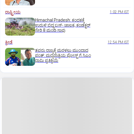
ರಾಷ್ಟ್ರೀಯ
1:02 PM IST
Himachal Pradesh: ಕಂದಕಕ್ಕೆ
ಉರುಳಿ ಬಿದ್ದ ಬಸ್-‌ ಚಾಲಕ, ಕಂಡಕ್ಟರ್‌
ಸೇರಿ 8 ಮಂದಿ ಸಾವು
ಕ್ರೀಡೆ
12:54 PM IST
ತವರು ರಾಜ್ಯಕ್ಕೆ ಮರಳಲು ಮುಂದಾದ
ಪಂತ್:‌ ಮಧ್ಯರಾತ್ರಿಯ ಪೋಸ್ಟ್‌ ಗೆ ಸಿಎಂ
ಧಾಮಿ ಪ್ರತಿಕ್ರಿಯೆ