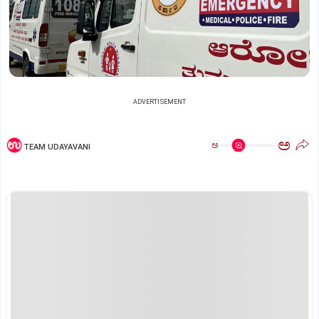
ADVERTISEMENT
ಅ
ಅ
TEAM UDAYAVANI