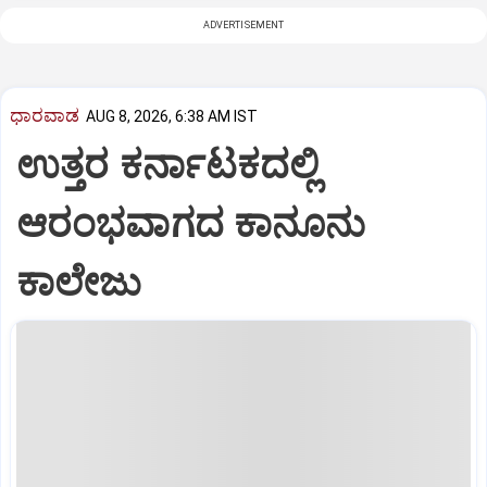
ADVERTISEMENT
ಧಾರವಾಡ
AUG 8, 2026, 6:38 AM IST
ಉತ್ತರ ಕರ್ನಾಟಕದಲ್ಲಿ
ಆರಂಭವಾಗದ ಕಾನೂನು
ಕಾಲೇಜು