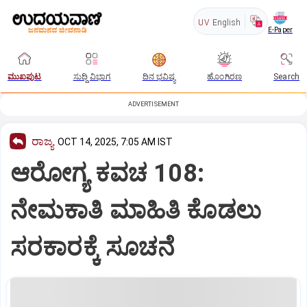
UV
English
E-Paper
ಮುಖಪುಟ
ಸುದ್ದಿ ವಿಭಾಗ
ದಿನ ಭವಿಷ್ಯ
ಹೊಂಗಿರಣ
Search
ADVERTISEMENT
ರಾಜ್ಯ
OCT 14, 2025, 7:05 AM IST
ಆರೋಗ್ಯ ಕವಚ 108:
ನೇಮಕಾತಿ ಮಾಹಿತಿ ಕೊಡಲು
ಸರಕಾರಕ್ಕೆ ಸೂಚನೆ