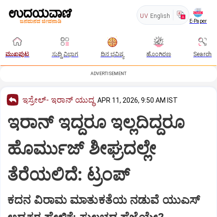
UV
English
E-Paper
ಮುಖಪುಟ
ಸುದ್ದಿ ವಿಭಾಗ
ದಿನ ಭವಿಷ್ಯ
ಹೊಂಗಿರಣ
Search
ADVERTISEMENT
ಇಸ್ರೇಲ್- ಇರಾನ್‌ ಯುದ್ಧ
APR 11, 2026, 9:50 AM IST
ಇರಾನ್ ಇದ್ದರೂ ಇಲ್ಲದಿದ್ದರೂ
ಹೊರ್ಮುಜ್ ಶೀಘ್ರದಲ್ಲೇ
ತೆರೆಯಲಿದೆ: ಟ್ರಂಪ್
ಕದನ ವಿರಾಮ ಮಾತುಕತೆಯ ನಡುವೆ ಯುಎಸ್