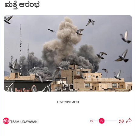
ಮತ್ತೆ ಆರಂಭ
ADVERTISEMENT
ಅ
ಅ
TEAM UDAYAVANI