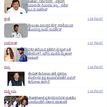
Ballari: ಸರ್ಕಾರದಲ್ಲಿ - ಪಕ್ಷದಲ್ಲಿ
ಯಾವುದೇ ಗೊಂದಲ ಇಲ್ಲ..: ಸಚಿವ
ಎಂ.ಬಿ.ಪಾಟೀಲ್
ಕ್ರೀಡೆ
2:59 PM IST
ಶ್ರೀಲಂಕಾ ವಿರುದ್ಧದ ಟೆಸ್ಟ್ ಸರಣಿಯಿಂದ
ಹೊರಬಿದ್ದ ಸಾಯಿ ಸುದರ್ಶನ್
ಬಾಲಿವುಡ್‌
2:47 PM IST
24ರ ಹರೆಯದ ಕ್ರಿಕೆಟಿಗ ಜೈಸ್ವಾಲ್‌ ಜತೆ
ಡೇಟಿಂಗ್?:‌ ಮೌನ ಮುರಿದ ಮೃಣಾಲ್‌
ಠಾಕೂರ್
ರಾಜ್ಯ
2:44 PM IST
ಡೇವಿಡ್ ಡಿಸೋಜಾ ಹತ್ಯೆ ಪ್ರಕರಣ:
ಪೊಲೀಸರ ಕ್ಷಿಪ್ರ ಕಾರ್ಯಾಚರಣೆಗೆ ಐವನ್
ಡಿಸೋಜಾ ಶ್ಲಾಘನೆ
ರಾಷ್ಟ್ರೀಯ
2:43 PM IST
Jharkhand:ಪ್ರತಿಭಟನಾನಿರತ ಮಹತೊ
ಬಣದೊಂದಿಗೆ ಸರ್ಕಾರ ಮಾತುಕತೆ