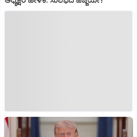
ಅಧ್ಯಕ್ಷರ ಹೇಳಿಕೆ: ಸುಲಭದ ಹೆಜ್ಜೆಯೇ?