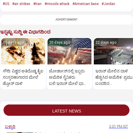
#US
#air strikes
#Iran
#missile attack
#American base
#Jordan
ADVERTISEMENT
ಇನ್ನಷ್ಟು ಸುದ್ದಿ ಈ ವಿಭಾಗದಿಂದ
11 days ago
20 days ago
22 days ago
ಸೌದಿ: ವಿಶ್ವದ ಅತಿದೊಡ್ಡ ತೈಲ
ಜೋರ್ಡಾನ್‌ನಲ್ಲಿ ಇಬ್ಬರು
ಇರಾನ್‌ ಮೇಲಿನ ದಾಳಿ
ಸಂಸ್ಕರಣಾಗಾರದ ಮೇಲೆ
ಅಮೆರಿಕ ಸೈನಿಕರು
ಹೆಚ್ಚಿಸಿದ ಅಮೆರಿಕ: ಪ್ರಮ
ಡ್ರೋನ್ ದಾಳಿ
ಬಲಿ:ಇರಾನ್ ಮೇಲೆ ಭಾರೀ
ಬಂದರಿನ
ವೈಮಾನಿಕ ದಾಳಿ
ಸೇತುವೆಗಳು,ಟವರ್ ಗಳು
ಧ್ವಂಸ
LATEST NEWS
ಬಳ್ಳಾರಿ
3:01 PM IST