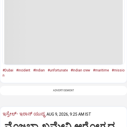
#Dubai
#incident
#Indian
#unfortunate
#Indian crew
#maritime
#missio
n
ADVERTISEMENT
ಇಸ್ರೇಲ್- ಇರಾನ್‌ ಯುದ್ಧ
AUG 9, 2026, 9:25 AM IST
ಮೊಜ್ತಬಾ ಖಮೇನಿ ಆರೋಗ್ಯದ