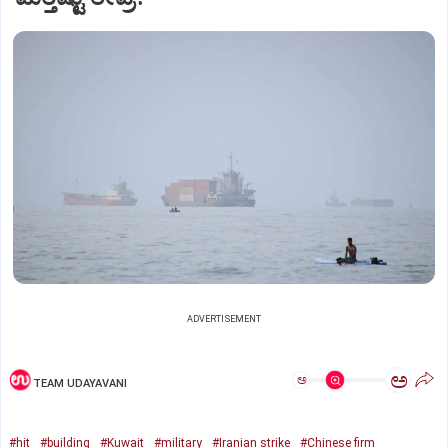
ADVERTISEMENT
ಅ
ಅ
TEAM UDAYAVANI
#hit
#building
#Kuwait
#military
#Iranian strike
#Chinese firm