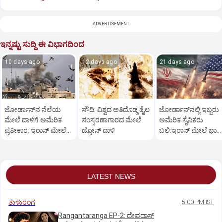
ADVERTISEMENT
ಇನ್ನಷ್ಟು ಸುದ್ದಿ ಈ ವಿಭಾಗದಿಂದ
10 days ago
12 days ago
21 days ago
ಜೋರ್ಡಾನ್‌ನ ನೆಲೆಯ
ಸೌದಿ: ವಿಶ್ವದ ಅತಿದೊಡ್ಡ ತೈಲ
ಜೋರ್ಡಾನ್‌ನಲ್ಲಿ ಇಬ್ಬರು
ಮೇಲೆ ದಾಳಿಗೆ ಅಮೆರಿಕ
ಸಂಸ್ಕರಣಾಗಾರದ ಮೇಲೆ
ಅಮೆರಿಕ ಸೈನಿಕರು
ಪ್ರತೀಕಾರ: ಇರಾನ್ ಮೇಲೆ
ಡ್ರೋನ್ ದಾಳಿ
ಬಲಿ:ಇರಾನ್ ಮೇಲೆ ಭಾರ
ಮತ್ತೆ ವೈಮಾನಿಕ ದಾಳಿ
ವೈಮಾನಿಕ ದಾಳಿ
LATEST NEWS
ತುಳುರಂಗ
5:00 PM IST
Rangantaranga EP-2: ದೇವದಾಸ್