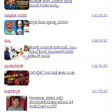
ಕಾಪಿಕಾಡ್‌ ಅವರ ಎರಡನೇ ನಾಟಕ
ಮುಂದೆ ಸಿನಿಮಾ ಆಯ್ತು..
ಸಾಪ್ತಾಹಿಕ-ಸಂಪದ
4:42 PM IST
ಕನ್ನಡ ನೆಲದ ಸ್ವಾತಂತ್ರ್ಯ ವೀರರು!
ರಾಜ್ಯ
4:08 PM IST
ಹೊರಟ್ಟಿ ಬಲವಂತ ರಾಜೀನಾಮೆ: ಸಿಎಂ
ವಿರುದ್ಧ ಕ್ರಮಕ್ಕೆ ರಾಜ್ಯಪಾಲರಿಗೆ ಬಿಜೆಪಿ,
ಜೆಡಿಎಸ್ ಮನವಿ
ಸ್ಯಾಂಡಲ್‌ವುಡ್‌
4:02 PM IST
ʼಸಿಟಿ ಲೈಟ್ಸ್‌ʼ ನಿಂದ ಮತ್ತೆ ಹಾಡು ಬಂತು
ಉತ್ತರಕನ್ನಡ
3:57 PM IST
Honnavar: ಕಳ್ಳತನ ನಡೆಸಿ
ಜೀವಬೆದರಿಕೆಯೊಡ್ಡಿದ್ದ ಆರೋಪಿ 24
ಗಂಟೆಯೊಳಗೆ ಬಂಧನ