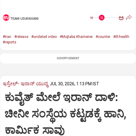
ಅ
ಅ
TEAM UDAYAVANI
#Iran
#release
#undated video
#Mojtaba Khamenei
#counter
#ill-health
#reports
ADVERTISEMENT
ಇಸ್ರೇಲ್- ಇರಾನ್‌ ಯುದ್ಧ
JUL 30, 2026, 1:13 PM IST
ಕುವೈತ್‌ ಮೇಲೆ ಇರಾನ್ ದಾಳಿ:
ಚೀನೀ ಸಂಸ್ಥೆಯ ಕಟ್ಟಡಕ್ಕೆ ಹಾನಿ,
ಕಾರ್ಮಿಕ ಸಾವು