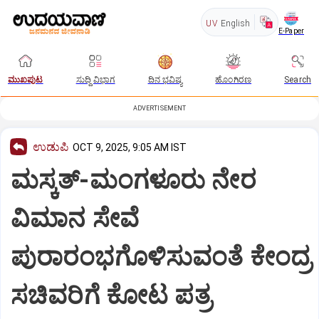
UV
English
E-Paper
ಮುಖಪುಟ
ಸುದ್ದಿ ವಿಭಾಗ
ದಿನ ಭವಿಷ್ಯ
ಹೊಂಗಿರಣ
Search
ADVERTISEMENT
ಉಡುಪಿ
OCT 9, 2025, 9:05 AM IST
ಮಸ್ಕತ್‌-ಮಂಗಳೂರು ನೇರ
ವಿಮಾನ ಸೇವೆ
ಪುರಾರಂಭಗೊಳಿಸುವಂತೆ ಕೇಂದ್ರ
ಸಚಿವರಿಗೆ ಕೋಟ ಪತ್ರ