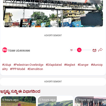
ADVERTISEMENT
ಅ
ಅ
TEAM UDAYAVANI
#Udupi
#Pedestrian-Overbridge
#Dilapidated
#Neglect
#Danger
#Municip
ality
#PPP-Model
#Demolition
ADVERTISEMENT
ಇನ್ನಷ್ಟು ಸುದ್ದಿ ಈ ವಿಭಾಗದಿಂದ
5 hours ago
5 hours ago
5 hours ago