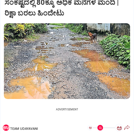
ಸಂಕಷ್ಟದಲ್ಲಿ 80ಕ್ಕೂ ಅಧಿಕ ಮನೆಗಳ ಮಂದಿ |
ರಿಕ್ಷಾ ಬರಲು ಹಿಂದೇಟು
ADVERTISEMENT
ಅ
ಅ
TEAM UDAYAVANI