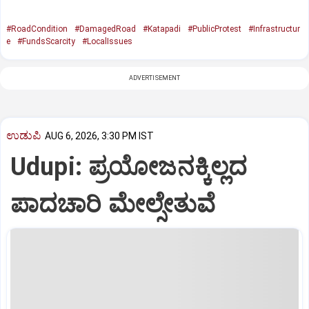
#RoadCondition
#DamagedRoad
#Katapadi
#PublicProtest
#Infrastructur
e
#FundsScarcity
#LocalIssues
ADVERTISEMENT
ಉಡುಪಿ
AUG 6, 2026, 3:30 PM IST
Udupi: ಪ್ರಯೋಜನಕ್ಕಿಲ್ಲದ
ಪಾದಚಾರಿ ಮೇಲ್ಸೇತುವೆ