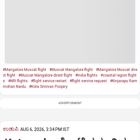
#Mangalore Muscat flight
#Muscat Mangalore flight
#Mangalore Muscat dire
ct flight
#Muscat Mangalore direct flight
#India flights
#coastal region flight
s
#NRI flights
#flight service restart
#flight service request
#Kinjarapu Ram
mohan Naidu
#Kota Srinivas Poojary
ADVERTISEMENT
ಉಡುಪಿ
AUG 6, 2026, 3:34 PM IST