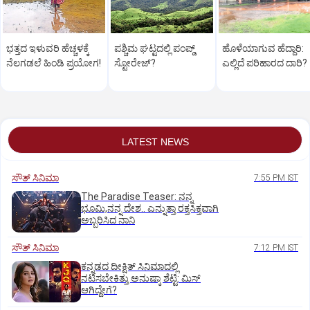
ಭತ್ತದ ಇಳುವರಿ ಹೆಚ್ಚಳಕ್ಕೆ
ಪಶ್ಚಿಮ ಘಟ್ಟದಲ್ಲಿ ಪಂಪ್ಡ್
ಹೊಳೆಯಾಗುವ ಹೆದ್ದಾರಿ:
ನೆಲಗಡಲೆ ಹಿಂಡಿ ಪ್ರಯೋಗ!
ಸ್ಟೋರೇಜ್‌?
ಎಲ್ಲಿದೆ ಪರಿಹಾರದ ದಾರಿ?
LATEST NEWS
ಸೌತ್‌ ಸಿನಿಮಾ
7:55 PM IST
The Paradise Teaser: ನನ್ನ
ಭೂಮಿ,ನನ್ನ ದೇಶ.. ಎನ್ನುತ್ತಾ ರಕ್ತಸಿಕ್ತವಾಗಿ
ಅಬ್ಬರಿಸಿದ ನಾನಿ
ಸೌತ್‌ ಸಿನಿಮಾ
7:12 PM IST
ಕನ್ನಡದ ದೀಕ್ಷಿತ್‌ ಸಿನಿಮಾದಲ್ಲಿ
ನಟಿಸಬೇಕಿತ್ತು ಅನುಷ್ಕಾ ಶೆಟ್ಟಿ: ಮಿಸ್‌
ಆಗಿದ್ದೇಗೆ?