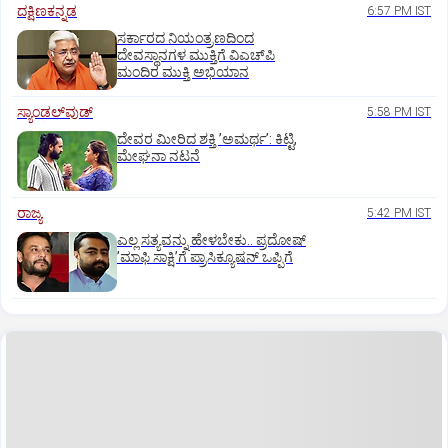
ದಕ್ಷಿಣಕನ್ನಡ
6:57 PM IST
ಸರ್ಕಾರದ ನಿಯಂತ್ರಣದಿಂದ
ದೇವಸ್ಥಾನಗಳ ಮುಕ್ತಿಗೆ ವಿಎಚ್‌ಪಿ
ಮಂದಿರ ಮುಕ್ತಿ ಅಭಿಯಾನ
ಸ್ಯಾಂಡಲ್‌ವುಡ್‌
5:58 PM IST
ದೇವರ ಮೀರಿದ ಶಕ್ತಿ ʼಅಮರ್ಥʼ: ಕಿಟ್ಟಿ,
ಮೇಘನಾ ನಟನೆ
ರಾಜ್ಯ
5:42 PM IST
ಎಲ್ಲ ಸತ್ಯವನ್ನು ಹೇಳಬೇಕು.. ಪ್ರದೋಷ್‌
ʼಮಾಫಿ ಸಾಕ್ಷಿʼಗೆ ಪ್ರಾಸಿಕ್ಯೂಷನ್ ಒಪ್ಪಿಗೆ