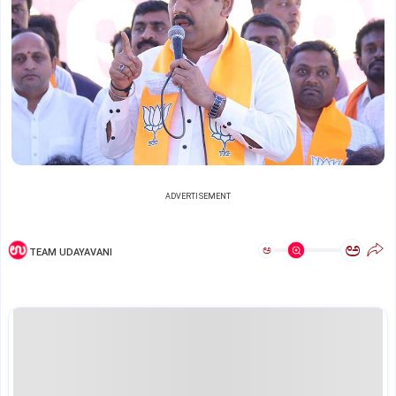
ADVERTISEMENT
ಅ
ಅ
TEAM UDAYAVANI