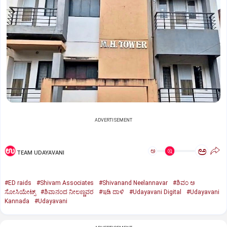
ADVERTISEMENT
ಅ
ಅ
TEAM UDAYAVANI
#ED raids
#Shivam Associates
#Shivanand Neelannavar
#ಶಿವಂ ಅ
ಸೋಸಿಯೇಟ್ಸ್
#ಶಿವಾನಂದ ನೀಲಣ್ಣವರ
#ಇಡಿ ದಾಳಿ
#Udayavani Digital
#Udayavani
Kannada
#Udayavani