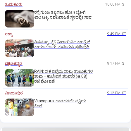
ತುಮಕೂರು
10:00 PM IST
ರಸ್ತೆ ಗುಂಡಿ ತಪ್ಪಿಸಲು ಹೋಗಿ ಬೈಕ್‌ಗೆ
ಲಾರಿ ಡಿಕ್ಕಿ, ನವವಿವಾಹಿತೆ ಸ್ಥಳದಲ್ಲೇ ಸಾವು
ರಾಜ್ಯ
9:49 PM IST
ಶಿವಮೊಗ್ಗ : ಕೈಕೈ ಮಿಲಾಯಿಸಿದ ಕಾಂಗ್ರೆಸ್
ಕಾರ್ಯಕರ್ತರು, ಕುರ್ಚಿಗಳು ಪುಡಿಪುಡಿ
ದಕ್ಷಿಣಕನ್ನಡ
9:17 PM IST
RAIN: ದ.ಕ ಜಿಲ್ಲೆಯ ನಾಲ್ಕು ತಾಲೂಕುಗಳ
ಶಾಲಾ – ಕಾಲೇಜಿಗೆ ಶನಿವಾರ (ಆ.08)
ರಜೆ ಘೋಷಣೆ
ವಿಜಯಪುರ
9:12 PM IST
Vijayapura: ಹಾಡಹಗಲೇ ವ್ಯಕ್ತಿಯ
ಕೊಲೆ