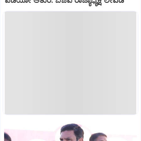
ಪಡೆಯೋ ಆತುರ: ಬಿಜೆಪಿ ರಾಜ್ಯಾಧ್ಯಕ್ಷ ಲೇವಡಿ