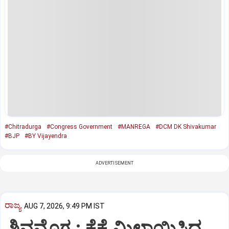
#Chitradurga
#Congress Government
#MANREGA
#DCM DK Shivakumar
#BJP
#BY Vijayendra
ADVERTISEMENT
ರಾಜ್ಯ
AUG 7, 2026, 9:49 PM IST
ಶಿವಮೊಗ್ಗ : ಕೈಕೈ ಮಿಲಾಯಿಸಿದ