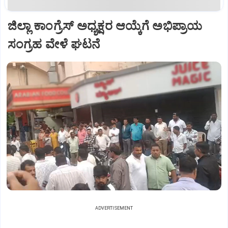
ಜಿಲ್ಲಾ ಕಾಂಗ್ರೆಸ್ ಅಧ್ಯಕ್ಷರ ಆಯ್ಕೆಗೆ ಅಭಿಪ್ರಾಯ
ಸಂಗ್ರಹ ವೇಳೆ ಘಟನೆ
ADVERTISEMENT