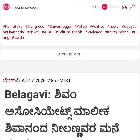
ಅ
ಅ
TEAM UDAYAVANI
#Karnataka
#Congress
#Shivamogga
#Police
#Politics
#news
#udayav
ani kannada
#News
#AICC
#Political Clash
#Violence
#Kalim Pasha
#R
ange Gowda
ADVERTISEMENT
ಬೆಳಗಾವಿ
AUG 7, 2026, 7:56 PM IST
Belagavi: ಶಿವಂ
ಅಸೋಸಿಯೇಟ್ಸ್ ಮಾಲೀಕ
ಶಿವಾನಂದ ನೀಲಣ್ಣವರ ಮನೆ