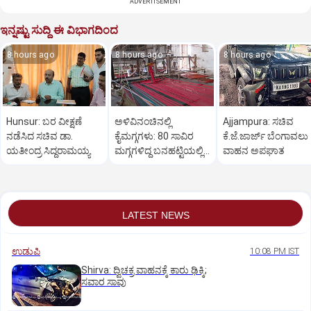
ADVERTISEMENT
ಇನ್ನಷ್ಟು ಸುದ್ದಿ ಈ ವಿಭಾಗದಿಂದ
8 hours ago
8 hours ago
8 hours ago
Hunsur: ಬರ ವೀಕ್ಷಣೆ
ಅಳಿವಿನಂಚಿನಲ್ಲಿ
Ajjampura: ಸಚಿವ
ನಡೆಸಿದ ಸಚಿವ ಡಾ.
ಕೈಮಗ್ಗಗಳು: 80 ಸಾವಿರ
ಕೆ.ಜೆ.ಜಾರ್ಜ್ ಬೆಂಗಾವಲು
ಯತೀಂದ್ರ ಸಿದ್ದರಾಮಯ್ಯ
ಮಗ್ಗಗಳಿದ್ದ ಬನಹಟ್ಟಿಯಲ್ಲಿ
ವಾಹನ ಅಪಘಾತ
ಉಳಿದಿರುವುದು ಕೇವಲ 18!
LATEST NEWS
ಉಡುಪಿ
10:08 PM IST
Shirva: ದ್ವಿಚಕ್ರ ವಾಹನಕ್ಕೆ ಕಾರು ಢಿಕ್ಕಿ;
ಸವಾರ ಸಾವು