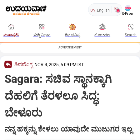
UV
English
E-Paper
ಮುಖಪುಟ
ಸುದ್ದಿ ವಿಭಾಗ
ದಿನ ಭವಿಷ್ಯ
ಹೊಂಗಿರಣ
Search
ADVERTISEMENT
ಶಿವಮೊಗ್ಗ
NOV 4, 2025, 5:09 PM IST
Sagara: ಸಚಿವ ಸ್ಥಾನಕ್ಕಾಗಿ
ದೆಹಲಿಗೆ ತೆರಳಲೂ ಸಿದ್ಧ:
ಬೇಳೂರು
ನನ್ನ ಹಕ್ಕನ್ನು ಕೇಳಲು ಯಾವುದೇ ಮುಜುಗರ ಇಲ್ಲ