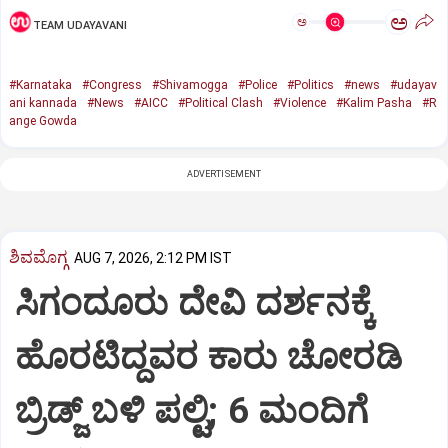
ಅ
ಅ
TEAM UDAYAVANI
#Karnataka
#Congress
#Shivamogga
#Police
#Politics
#news
#udayav
ani kannada
#News
#AICC
#Political Clash
#Violence
#Kalim Pasha
#R
ange Gowda
ADVERTISEMENT
ಶಿವಮೊಗ್ಗ
AUG 7, 2026, 2:12 PM IST
ಸಿಗಂದೂರು ದೇವಿ ದರ್ಶನಕ್ಕೆ
ಹೊರಟಿದ್ದವರ ಕಾರು ಚೋರಡಿ
ಬ್ರಿಡ್ಜ್ ಬಳಿ ಪಲ್ಟಿ; 6 ಮಂದಿಗೆ