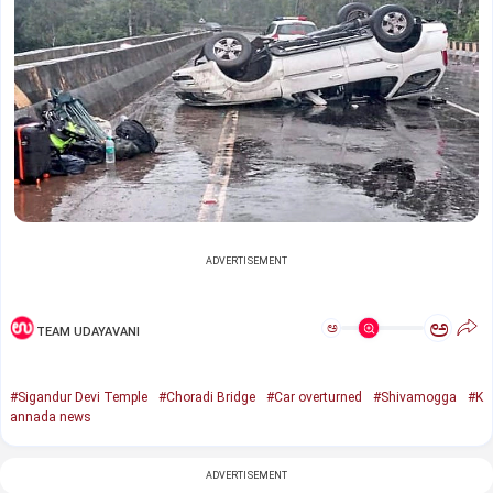
ADVERTISEMENT
ಅ
ಅ
TEAM UDAYAVANI
#Sigandur Devi Temple
#Choradi Bridge
#Car overturned
#Shivamogga
#K
annada news
ADVERTISEMENT