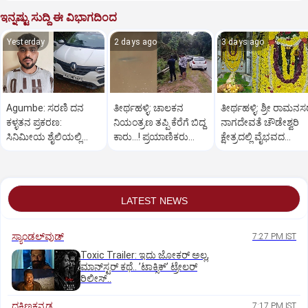
ಇನ್ನಷ್ಟು ಸುದ್ದಿ ಈ ವಿಭಾಗದಿಂದ
Yesterday
2 days ago
3 days ago
Agumbe: ಸರಣಿ ದನ
ತೀರ್ಥಹಳ್ಳಿ: ಚಾಲಕನ
ತೀರ್ಥಹಳ್ಳಿ: ಶ್ರೀ ರಾಮನ
ಕಳ್ಳತನ ಪ್ರಕರಣ:
ನಿಯಂತ್ರಣ ತಪ್ಪಿ ಕೆರೆಗೆ ಬಿದ್ದ
ನಾಗದೇವತೆ ಚೌಡೇಶ್ವರಿ
ಸಿನಿಮೀಯ ಶೈಲಿಯಲ್ಲಿ
ಕಾರು...! ಪ್ರಯಾಣಿಕರು
ಕ್ಷೇತ್ರದಲ್ಲಿ ವೈಭವದ
ಆರೋಪಿಯನ್ನು ಬಂಧಿಸಿದ
ಪಾರು
ಮಂಡಲ ಪೂಜೆ,ರಂಗಪೂಜ
ಪೊಲೀಸರು
LATEST NEWS
ಸ್ಯಾಂಡಲ್‌ವುಡ್‌
7:27 PM IST
Toxic Trailer: ಇದು ಜೋಕರ್‌ ಅಲ್ಲ,
ಮಾನ್‌ಸ್ಟರ್‌ ಕಥೆ.. ʼಟಾಕ್ಸಿಕ್‌ʼ ಟ್ರೇಲರ್‌
ರಿಲೀಸ್..
ದಕ್ಷಿಣಕನ್ನಡ
7:17 PM IST