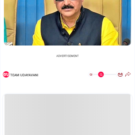
ADVERTISEMENT
ಅ
ಅ
TEAM UDAYAVANI