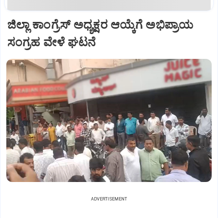
ಜಿಲ್ಲಾ ಕಾಂಗ್ರೆಸ್ ಅಧ್ಯಕ್ಷರ ಆಯ್ಕೆಗೆ ಅಭಿಪ್ರಾಯ
ಸಂಗ್ರಹ ವೇಳೆ ಘಟನೆ
ADVERTISEMENT