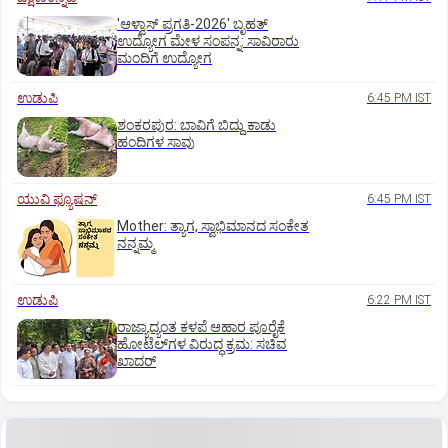
'ಆಳ್ವಾಸ್‌ ಪ್ರಗತಿ-2026' ಬೃಹತ್
ಉದ್ಯೋಗ ಮೇಳ ಸಂಪನ್ನ: ಸಾವಿರಾರು
ಮಂದಿಗೆ ಉದ್ಯೋಗ
ಉಡುಪಿ
6:45 PM IST
ಶಂಕರಪುರ: ಬಾವಿಗೆ ಬಿದ್ದು ಕಾಡು
ಹಂದಿಗಳ ಸಾವು
ಯುವಿ ಫ್ಯೂಷನ್
6:45 PM IST
Mother: ತ್ಯಾಗ, ಸ್ವಾಭಿಮಾನದ ಸಂಕೇತ
ನನ್ನಮ್ಮ
ಉಡುಪಿ
6:22 PM IST
ರಾಜ್ಯಾದ್ಯಂತ ಕಳಪೆ ಆಹಾರ ಪೂರೈಕೆ
ಹೋಟೆಲ್‌ಗಳ ವಿರುದ್ಧ ಕ್ರಮ: ಸಚಿವ
ಖಾದರ್