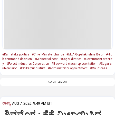
#Karnataka politics
#Chief Minister change
#MLA Gopalakrishna Belur
#Hig
h command decision
#Ministerial post
#Sagar district
#Government stabilit
y
#Forest Industries Corporation
#Backward class representation
#Sagar s
ub-division
#Shikarpur district
#Administrator appointment
#Court case
ADVERTISEMENT
ರಾಜ್ಯ
AUG 7, 2026, 9:49 PM IST
ಶಿವಮೊಗ್ಗ : ಕೈಕೈ ಮಿಲಾಯಿಸಿದ