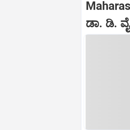
Maharash
ಡಾ. ಡಿ. 