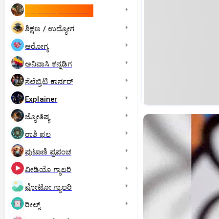
ಇಸ್ರೇಲ್- ಇರಾನ್‌ ಯುದ್ಧ
ಶಿಕ್ಷಣ / ಉದ್ಯೋಗ
ಆರೋಗ್ಯ
ಅನಿವಾಸಿ ಕನ್ನಡಿಗ
ಸೆಲೆಬ್ರಿಟಿ ಕಾರ್ನರ್‌
Explainer
ಜ್ಯೋತಿಷ್ಯ
ರಾಶಿ ಫಲ
ಪುಟಾಣಿ ಪ್ರಪಂಚ
ವೀಡಿಯೊ ಗ್ಯಾಲರಿ
ಫೋಟೋ ಗ್ಯಾಲರಿ
ರೀಲ್ಸ್