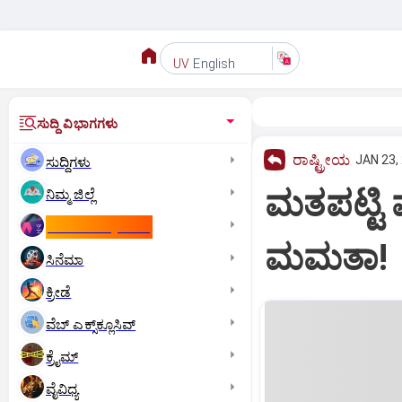
English
UV
ಸುದ್ದಿ ವಿಭಾಗಗಳು
ರಾಷ್ಟ್ರೀಯ
JAN 23,
ಸುದ್ದಿಗಳು
ಮತಪಟ್ಟಿ 
ನಿಮ್ಮ ಜಿಲ್ಲೆ
ಕಾಮನ್‌ ವೆಲ್ತ್‌ ಗೇಮ್ಸ್‌
ಮಮತಾ!
ಸಿನೆಮಾ
ಕ್ರೀಡೆ
ವೆಬ್ ಎಕ್ಸ್‌ಕ್ಲೂಸಿವ್
ಕ್ರೈಮ್
ವೈವಿಧ್ಯ