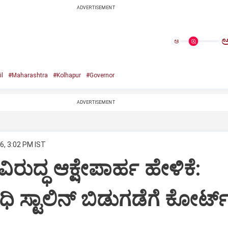
ADVERTISEMENT
ಅ
l
#Maharashtra
#Kolhapur
#Governor
ADVERTISEMENT
6, 3:02 PM IST
 ವಿರುದ್ಧ ಆಕ್ಷೇಪಾರ್ಹ ಹೇಳಿಕೆ:
ಸ್ಟಾಲಿನ್‌ ಬಿಡುಗಡೆಗೆ ಕೋರ್ಟ್