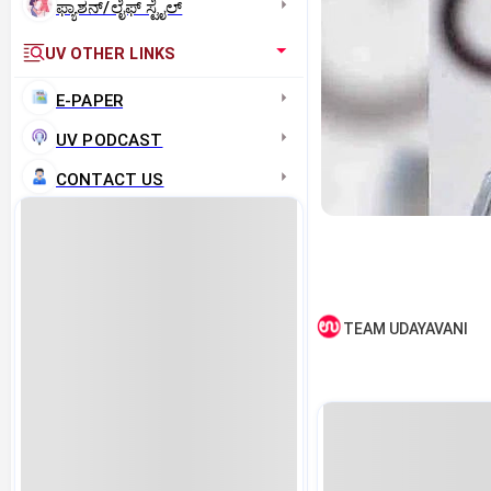
ಫ್ಯಾಶನ್/ಲೈಫ್‌ ಸ್ಟೈಲ್
UV OTHER LINKS
E-PAPER
UV PODCAST
CONTACT US
TEAM UDAYAVANI