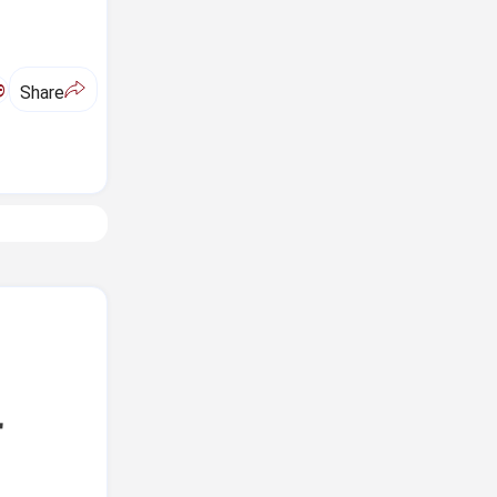
ಅ
Share
‌