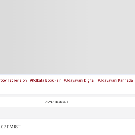
oter list revision
#Kolkata Book Fair
#Udayavani Digital
#Udayavani Kannada
ADVERTISEMENT
3:07 PM IST