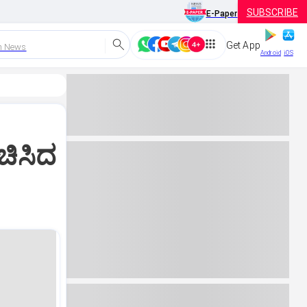
SUBSCRIBE
E-Paper
Get App
h News
Android
iOS
ಚಿಸಿದ