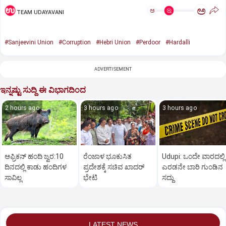
ಅ
ಅ
TEAM UDAYAVANI
#Sanjeevini Union
#Corruption
#Hebri Union
#Perdoor
#Hardalli
ADVERTISEMENT
ಇನ್ನಷ್ಟು ಸುದ್ದಿ ಈ ವಿಭಾಗದಿಂದ
2 hours ago
3 hours ago
3 hours ago
ಆಫ್ರಿಕನ್‌ ಹಂದಿ ಜ್ವರ:10
ರೆಂಜಾಳ ಭೂಕುಸಿತ
Udupi: ಒಂದೇ ವಾರದಲ್ಲಿ
ದಿನದಲ್ಲಿ ಕಾಡು ಹಂದಿಗಳ
ಪ್ರದೇಶಕ್ಕೆ ಸಚಿವ ಖಾದರ್‌
ಎರಡನೇ ಬಾರಿ ಗುಂಡಿನ
ಸಾವಿಲ್ಲ
ಭೇಟಿ
ಸದ್ದು
LATEST NEWS