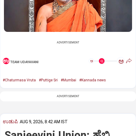
ADVERTISEMENT
ಅ
ಅ
TEAM UDAYAVANI
#Chaturmasa Vruta
#Puttige Sri
#Mumbai
#Kannada news
ADVERTISEMENT
ಉಡುಪಿ
AUG 9, 2026, 8:42 AM IST
Sanjeevini Union: ಹೆಬ್ರಿ