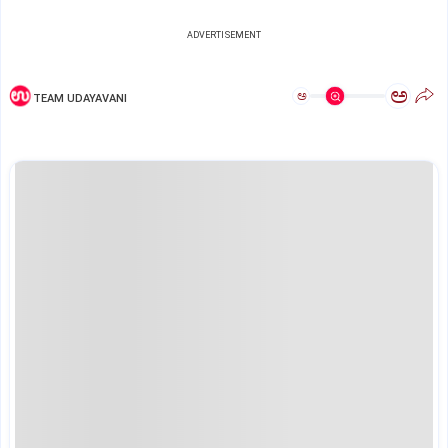
ADVERTISEMENT
ಅ
ಅ
TEAM UDAYAVANI