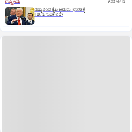
ರಾಷ್ಟ್ರೀಯ
9:03 AM IST
ರಷ್ಯಾದಿಂದ ತೈಲ ಆಮದು: ಭಾರತಕ್ಕೆ
100% ಸುಂಕ ಬರೆ?