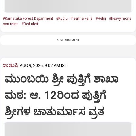
#Karnataka Forest Department
#Kudlu Theertha Falls
#Hebri
#heavy mons
oon rains
#Red alert
ADVERTISEMENT
ಉಡುಪಿ
AUG 9, 2026, 9:02 AM IST
ಮುಂಬಯಿ ಶ್ರೀ ಪುತ್ತಿಗೆ ಶಾಖಾ
ಮಠ: ಆ. 12ರಿಂದ ಪುತ್ತಿಗೆ
ಶ್ರೀಗಳ ಚಾತುರ್ಮಾಸ ವ್ರತ