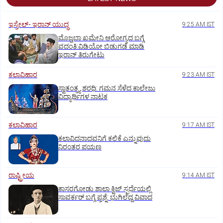
ಇಸ್ರೇಲ್- ಇರಾನ್‌ ಯುದ್ಧ
9:25 AM IST
ಮೊಜ್ತಬಾ ಖಮೇನಿ ಆರೋಗ್ಯದ ಬಗ್ಗೆ
ವದಂತಿ:ವಿಡಿಯೋ ಬಿಡುಗಡೆ ಮಾಡಿ
ಇರಾನ್‌ ತಿರುಗೇಟು
ಕಲಾವಿಹಾರ
9:23 AM IST
ಸ್ವಾತಂತ್ರ್ಯ ಶರಧಿ: ಗಮನ ಸೆಳೆದ ಕಾಲೇಜು
ವಿದ್ಯಾರ್ಥಿಗಳ ನಾಟಕ
ಕಲಾವಿಹಾರ
9:17 AM IST
ಕಲಾವಿದನಾದವನಿಗೆ ಕಲಿಕೆ ಎನ್ನುವುದು
ನಿರಂತರ ಪಯಣ
ರಾಷ್ಟ್ರೀಯ
9:14 AM IST
ಕಾಸರಗೋಡು ಶಾಲಾ ಕ್ವಿಜ್‌ ಸ್ಪರ್ಧೆಯಲ್ಲಿ
ಸಾವರ್ಕರ್‌ ಬಗ್ಗೆ ಪ್ರಶ್ನೆ: ಭುಗಿಲೆದ್ದ ವಿವಾದ