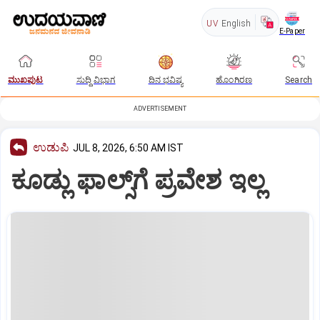
UV
English
E-Paper
ಮುಖಪುಟ
ಸುದ್ದಿ ವಿಭಾಗ
ದಿನ ಭವಿಷ್ಯ
ಹೊಂಗಿರಣ
Search
ADVERTISEMENT
ಉಡುಪಿ
JUL 8, 2026, 6:50 AM IST
ಕೂಡ್ಲು ಫಾಲ್ಸ್‌ಗೆ ಪ್ರವೇಶ ಇಲ್ಲ