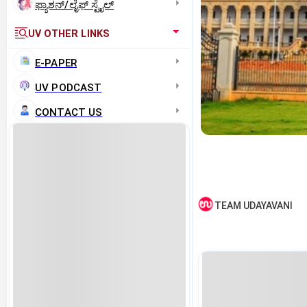
ಫ್ಯಾಶನ್/ಲೈಫ್‌ ಸ್ಟೈಲ್
UV OTHER LINKS
E-PAPER
UV PODCAST
CONTACT US
TEAM UDAYAVANI