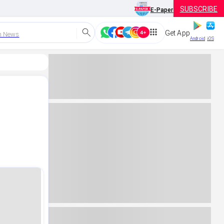
SUBSCRIBE
E-Paper
Get App
h News
Android
iOS