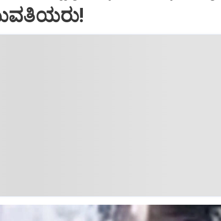
ುವತಿಯರು!