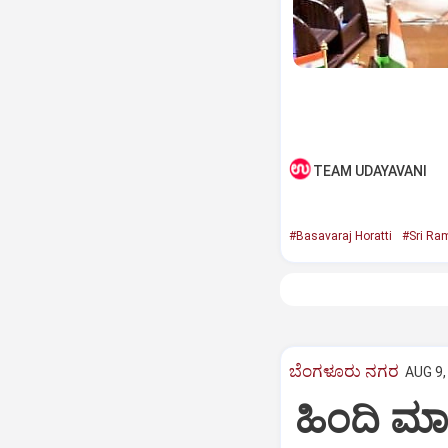
TEAM UDAYAVANI
#Basavaraj Horatti
#Sri Ra
ಬೆಂಗಳೂರು ನಗರ
AUG 9,
ಹಿಂದಿ ಮಾತನ