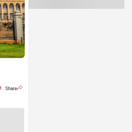
ಅ
Share