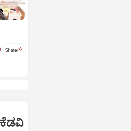
ಅ
Share
 ಕೆಡವಿ