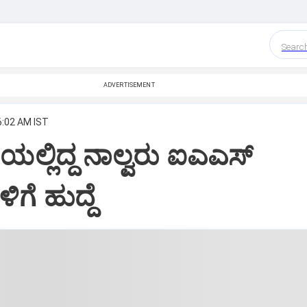
Searc
ADVERTISEMENT
6:02 AM IST
್ಷೆಯಲ್ಲಿದ್ದ ನಾಲ್ವರು ಐಎಎಸ್‌
ಿಗೆ ಹುದ್ದೆ