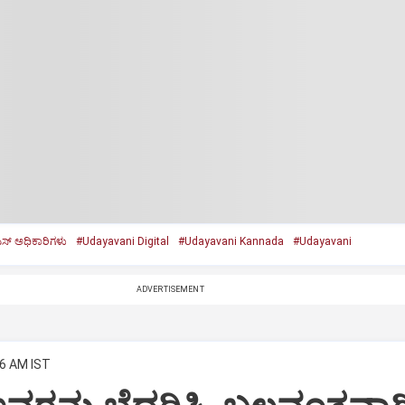
್‌ ಅಧಿಕಾರಿಗಳು
#Udayavani Digital
#Udayavani Kannada
#Udayavani
ADVERTISEMENT
06 AM IST