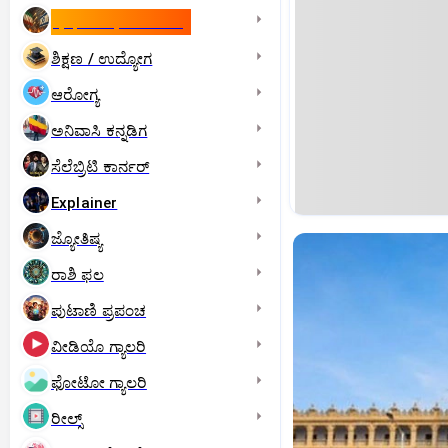
ಇಸ್ರೇಲ್- ಇರಾನ್‌ ಯುದ್ಧ
ಶಿಕ್ಷಣ / ಉದ್ಯೋಗ
ಆರೋಗ್ಯ
ಅನಿವಾಸಿ ಕನ್ನಡಿಗ
ಸೆಲೆಬ್ರಿಟಿ ಕಾರ್ನರ್‌
Explainer
ಜ್ಯೋತಿಷ್ಯ
ರಾಶಿ ಫಲ
ಪುಟಾಣಿ ಪ್ರಪಂಚ
ವೀಡಿಯೊ ಗ್ಯಾಲರಿ
ಫೋಟೋ ಗ್ಯಾಲರಿ
ರೀಲ್ಸ್