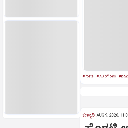
#Posts
#IAS officers
#ಐಎಎಸ
ಬಳ್ಳಾರಿ
AUG 9, 2026, 11: