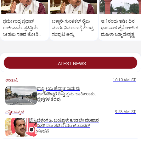
ಧರ್ಮೇಂದ್ರ ಪ್ರಧಾನ್
ಬಳ್ಳಾರಿ-ಗುಂತಕಲ್‌ ರೈಲು
ಆ.1ರಂದು ಇಡೀ ದಿನ
ರಾಜೀನಾಮೆ; ಪ್ರತಿಕ್ರಿಯೆ
ಮಾರ್ಗ ನಿರ್ಮಾಣಕ್ಕೆ ಕೇಂದ್ರ
ಧಾರವಾಡ ಹೈಕೋರ್ಟ್‌ಗೆ
ನೀಡಲು ಸಚಿವ ಜೋಶಿ
ಸಂಪುಟ ಅಸ್ತು
ಮಹಿಳಾ ಜಡ್ಜ್ ನೇತೃತ್ವ
ನಕಾರ
LATEST NEWS
ಉಡುಪಿ
10:10 AM IST
ರಾಷ್ಟ್ರೀಯ ಹೆದ್ದಾರಿ: ನಿಯಮ
ಪಾಲಿಸದಿದ್ದರೆ ಶಿಸ್ತು ಕ್ರಮ; ಜಾಹೀರಾತು,
ಫ್ಲೆಕ್ಸ್‌ಗಳ ತೆರವು
ದಕ್ಷಿಣಕನ್ನಡ
9:58 AM IST
ಬೆಳ್ತಂಗಡಿ, ಬಂಟ್ವಾಳ: ಕೂಡಲೇ ಪರಿಹಾರ
ವಿತರಿಸಲು ಸಚಿವ ಯು.ಟಿ.ಖಾದರ್‌
ಸೂಚನೆ