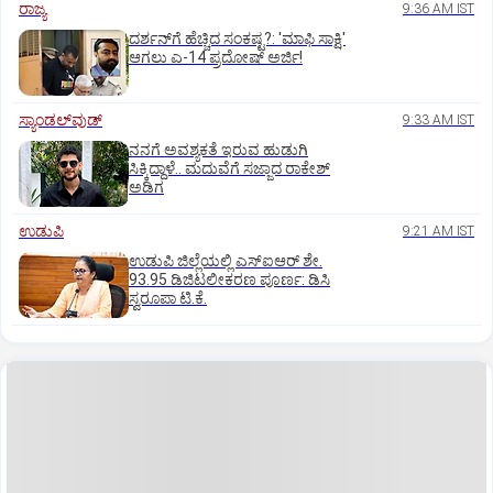
ರಾಜ್ಯ
9:36 AM IST
ದರ್ಶನ್‌ಗೆ ಹೆಚ್ಚಿದ ಸಂಕಷ್ಟ?: 'ಮಾಫಿ ಸಾಕ್ಷಿ'
ಆಗಲು ಎ-14 ಪ್ರದೋಷ್ ಅರ್ಜಿ!
ಸ್ಯಾಂಡಲ್‌ವುಡ್‌
9:33 AM IST
ನನಗೆ ಅವಶ್ಯಕತೆ ಇರುವ ಹುಡುಗಿ
ಸಿಕ್ಕಿದ್ದಾಳೆ.. ಮದುವೆಗೆ ಸಜ್ಜಾದ ರಾಕೇಶ್
ಅಡಿಗ
ಉಡುಪಿ
9:21 AM IST
ಉಡುಪಿ ಜಿಲ್ಲೆಯಲ್ಲಿ ಎಸ್‌ಐಆರ್‌ ಶೇ.
93.95 ಡಿಜಿಟಲೀಕರಣ ಪೂರ್ಣ: ಡಿಸಿ
ಸ್ವರೂಪಾ ಟಿ.ಕೆ.