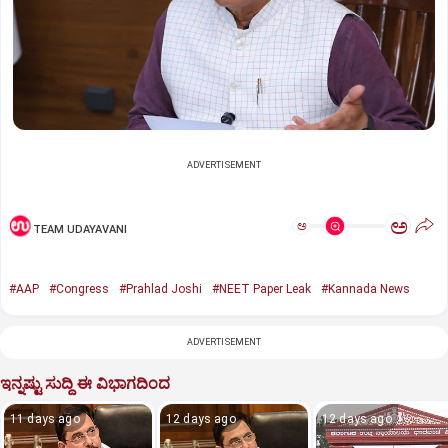
ADVERTISEMENT
ಅ
ಅ
TEAM UDAYAVANI
#AAP
#Congress
#Prahlad Joshi
#NEET Paper Leak
#Kannada News
ADVERTISEMENT
ಇನ್ನಷ್ಟು ಸುದ್ದಿ ಈ ವಿಭಾಗದಿಂದ
11 days ago
12 days ago
12 days ago