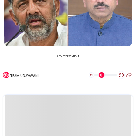
ADVERTISEMENT
ಅ
ಅ
TEAM UDAYAVANI