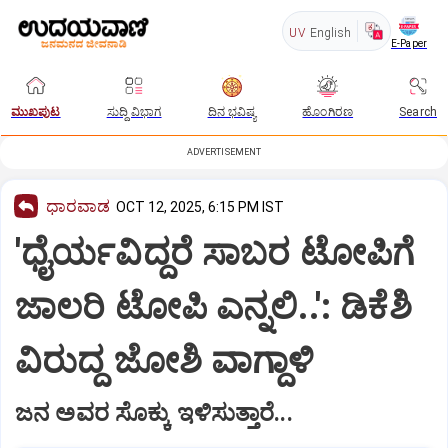
UV
English
E-Paper
ಮುಖಪುಟ
ಸುದ್ದಿ ವಿಭಾಗ
ದಿನ ಭವಿಷ್ಯ
ಹೊಂಗಿರಣ
Search
ADVERTISEMENT
ಧಾರವಾಡ
OCT 12, 2025, 6:15 PM IST
'ಧೈರ್ಯವಿದ್ದರೆ ಸಾಬರ ಟೋಪಿಗೆ
ಜಾಲರಿ ಟೋಪಿ ಎನ್ನಲಿ..': ಡಿಕೆಶಿ
ವಿರುದ್ದ ಜೋಶಿ ವಾಗ್ದಾಳಿ
ಜನ ಅವರ ಸೊಕ್ಕು ಇಳಿಸುತ್ತಾರೆ...