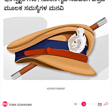
ಮೂಲಕ ಸಮಸ್ಯೆಗಳ ಮನವಿ
ADVERTISEMENT
ಅ
ಅ
TEAM UDAYAVANI