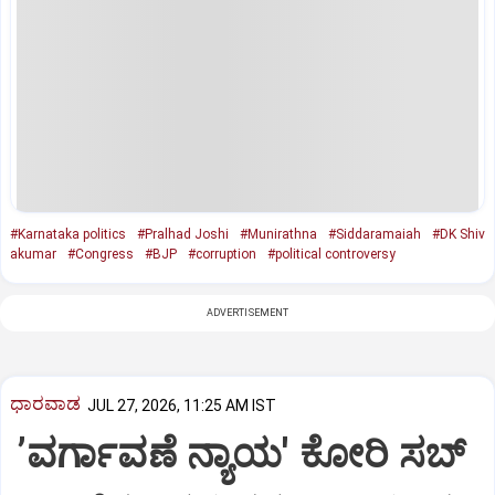
#Karnataka politics
#Pralhad Joshi
#Munirathna
#Siddaramaiah
#DK Shiv
akumar
#Congress
#BJP
#corruption
#political controversy
ADVERTISEMENT
ಧಾರವಾಡ
JUL 27, 2026, 11:25 AM IST
ʼವರ್ಗಾವಣೆ ನ್ಯಾಯ' ಕೋರಿ ಸಬ್‌