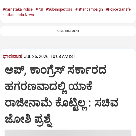
#Karnataka Police
#PSI
#Sub-inspectors
#letter campaign
#Police transfe
r
#Kannada News
ADVERTISEMENT
ಧಾರವಾಡ
JUL 26, 2026, 10:08 AM IST
ಆಪ್, ಕಾಂಗ್ರೆಸ್ ಸರ್ಕಾರದ
ಹಗರಣವಾದಲ್ಲಿ ಯಾಕೆ
ರಾಜೀನಾಮೆ ಕೊಟ್ಟಿಲ್ಲ : ಸಚಿವ
ಜೋಶಿ ಪ್ರಶ್ನೆ