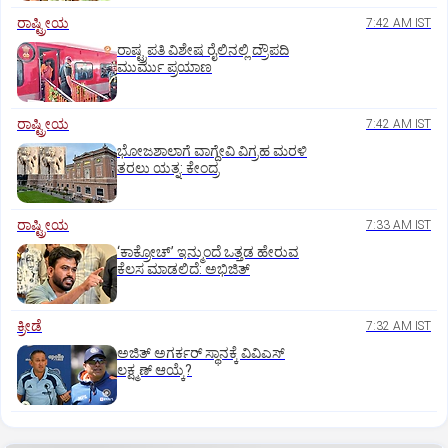
ರಾಷ್ಟ್ರೀಯ
7:42 AM IST
ರಾಷ್ಟ್ರಪತಿ ವಿಶೇಷ ರೈಲಿನಲ್ಲಿ ದ್ರೌಪದಿ
ಮುರ್ಮು ಪ್ರಯಾಣ
ರಾಷ್ಟ್ರೀಯ
7:42 AM IST
ಭೋಜಶಾಲಾಗೆ ವಾಗ್ದೇವಿ ವಿಗ್ರಹ ಮರಳಿ
ತರಲು ಯತ್ನ: ಕೇಂದ್ರ
ರಾಷ್ಟ್ರೀಯ
7:33 AM IST
‘ಕಾಕ್ರೋಚ್’ ಇನ್ಮುಂದೆ ಒತ್ತಡ ಹೇರುವ
ಕೆಲಸ ಮಾಡಲಿದೆ: ಅಭಿಜಿತ್
ಕ್ರೀಡೆ
7:32 AM IST
ಅಜಿತ್‌ ಅಗರ್ಕರ್‌ ಸ್ಥಾನಕ್ಕೆ ವಿವಿಎಸ್‌
ಲಕ್ಷ್ಮಣ್‌ ಆಯ್ಕೆ?