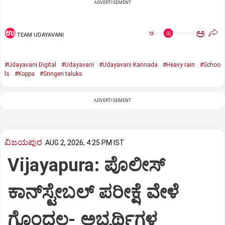
ADVERTISEMENT
ಅ
ಅ
TEAM UDAYAVANI
#Udayavani Digital
#Udayavani
#Udayavani Kannada
#Heavy rain
#Schoo
ls
#Koppa
#Sringeri taluks
ADVERTISEMENT
ವಿಜಯಪುರ
AUG 2, 2026, 4:25 PM IST
Vijayapura: ಪೊಲೀಸ್
ಕಾನ್‌ಸ್ಟೇಬಲ್ ಪರೀಕ್ಷೆ ವೇಳೆ
ಗೊಂದಲ- ಅಭ್ಯರ್ಥಿಗಳ‌‌