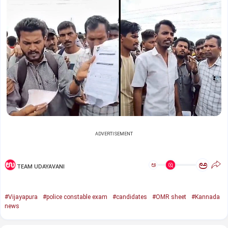
ADVERTISEMENT
ಅ
ಅ
TEAM UDAYAVANI
#Vijayapura
#police constable exam
#candidates
#OMR sheet
#Kannada
news