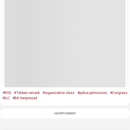
#RSS
#Taliban remark
#organization class
#police permission
#Congress
MLC
#BK Hariprasad
ADVERTISEMENT