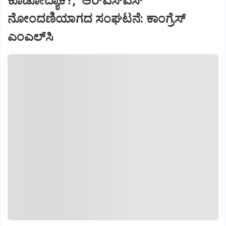
ಕೊಡೋದ್ಯಾಕೆ?, ಆರ್‌ಎಸ್‌ಎಸ್‌
ನೋಂದಣಿಯಾಗದ ಸಂಘಟನೆ: ಕಾಂಗ್ರೆಸ್‌
ಎಂಎಲ್‌ಸಿ