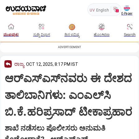
UV
English
E-Paper
ಮುಖಪುಟ
ಸುದ್ದಿ ವಿಭಾಗ
ದಿನ ಭವಿಷ್ಯ
ಹೊಂಗಿರಣ
Search
ADVERTISEMENT
ರಾಜ್ಯ
OCT 12, 2025, 8:17 PM IST
ಆರ್‌ಎಸ್‌ಎಸ್‌ನವರು ಈ ದೇಶದ
ತಾಲಿಬಾನಿಗಳು: ಎಂಎಲ್‌ಸಿ
ಬಿ.ಕೆ.ಹರಿಪ್ರಸಾದ್‌ ಟೀಕಾಪ್ರಹಾರ
ಶಾಖೆ ನಡೆಸಲು ಪೊಲೀಸರು ಅನುಮತಿ