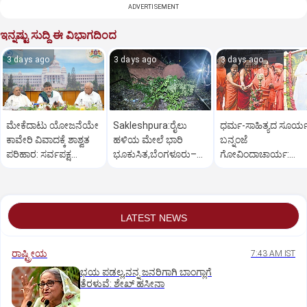
ADVERTISEMENT
ಇನ್ನಷ್ಟು ಸುದ್ದಿ ಈ ವಿಭಾಗದಿಂದ
3 days ago
3 days ago
3 days ago
ಮೇಕೆದಾಟು ಯೋಜನೆಯೇ
Sakleshpura:ರೈಲು
ಧರ್ಮ-ಸಾಹಿತ್ಯದ ಸೂರ್
ಕಾವೇರಿ ವಿವಾದಕ್ಕೆ ಶಾಶ್ವತ
ಹಳಿಯ ಮೇಲೆ ಭಾರಿ
ಬನ್ನಂಜೆ
ಪರಿಹಾರ: ಸರ್ವಪಕ್ಷ
ಭೂಕುಸಿತ,ಬೆಂಗಳೂರು–
ಗೋವಿಂದಾಚಾರ್ಯ:
ಸಭೆಯಲ್ಲಿ ಸಿಎಂ
ಮಂಗಳೂರು ರೈಲು ಸಂಚಾರ
ಸುತ್ತೂರು ಶ್ರೀ
ಅಸ್ತವ್ಯಸ್ತ
LATEST NEWS
ರಾಷ್ಟ್ರೀಯ
7:43 AM IST
ಭಯ ಪಡಲ್ಲ,ನನ್ನ ಜನರಿಗಾಗಿ ಬಾಂಗ್ಲಾಗೆ
ತೆರಳುವೆ: ಶೇಖ್‌ ಹಸೀನಾ