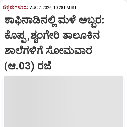
ಚಿಕ್ಕಮಗಳೂರು
AUG 2, 2026, 10:28 PM IST
ಕಾಫಿನಾಡಿನಲ್ಲಿ ಮಳೆ ಅಬ್ಬರ:
ಕೊಪ್ಪ ,ಶೃಂಗೇರಿ ತಾಲೂಕಿನ
ಶಾಲೆಗಳಿಗೆ ಸೋಮವಾರ
(ಆ.03) ರಜೆ