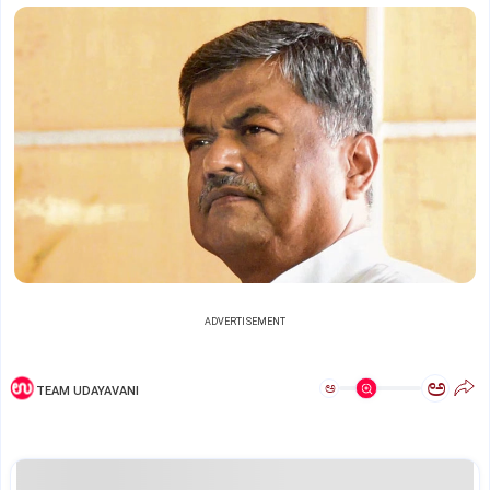
ADVERTISEMENT
ಅ
ಅ
TEAM UDAYAVANI