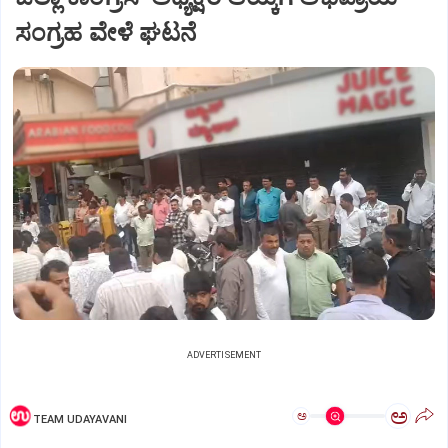
ಸಂಗ್ರಹ ವೇಳೆ ಘಟನೆ
ADVERTISEMENT
ಅ
ಅ
TEAM UDAYAVANI