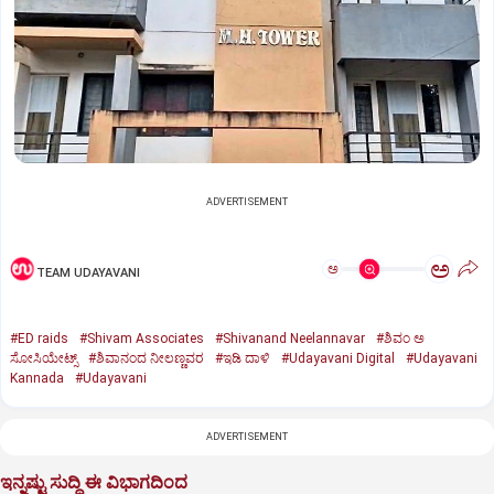
ADVERTISEMENT
ಅ
ಅ
TEAM UDAYAVANI
#ED raids
#Shivam Associates
#Shivanand Neelannavar
#ಶಿವಂ ಅ
ಸೋಸಿಯೇಟ್ಸ್
#ಶಿವಾನಂದ ನೀಲಣ್ಣವರ
#ಇಡಿ ದಾಳಿ
#Udayavani Digital
#Udayavani
Kannada
#Udayavani
ADVERTISEMENT
ಇನ್ನಷ್ಟು ಸುದ್ದಿ ಈ ವಿಭಾಗದಿಂದ