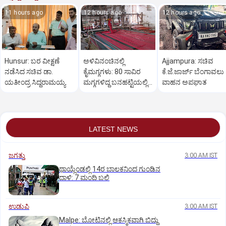
11 hours ago
12 hours ago
12 hours ago
Hunsur: ಬರ ವೀಕ್ಷಣೆ
ಅಳಿವಿನಂಚಿನಲ್ಲಿ
Ajjampura: ಸಚಿವ
ನಡೆಸಿದ ಸಚಿವ ಡಾ.
ಕೈಮಗ್ಗಗಳು: 80 ಸಾವಿರ
ಕೆ.ಜೆ.ಜಾರ್ಜ್ ಬೆಂಗಾವಲು
ಯತೀಂದ್ರ ಸಿದ್ದರಾಮಯ್ಯ
ಮಗ್ಗಗಳಿದ್ದ ಬನಹಟ್ಟಿಯಲ್ಲಿ
ವಾಹನ ಅಪಘಾತ
ಉಳಿದಿರುವುದು ಕೇವಲ 18!
LATEST NEWS
ಜಗತ್ತು
3:00 AM IST
ಥಾಯ್ಲೆಂಡಲ್ಲಿ 14ರ ಬಾಲಕನಿಂದ ಗುಂಡಿನ
ದಾಳಿ: 7 ಮಂದಿ ಬಲಿ
ಉಡುಪಿ
3:00 AM IST
Malpe: ಬೋಟಿನಲ್ಲಿ ಆಕಸ್ಮಿಕವಾಗಿ ಬಿದ್ದು