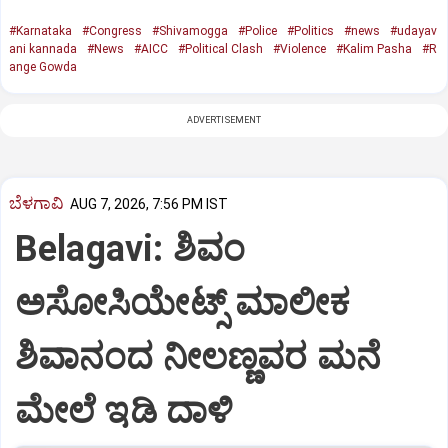
#Karnataka
#Congress
#Shivamogga
#Police
#Politics
#news
#udayav
ani kannada
#News
#AICC
#Political Clash
#Violence
#Kalim Pasha
#R
ange Gowda
ADVERTISEMENT
ಬೆಳಗಾವಿ
AUG 7, 2026, 7:56 PM IST
Belagavi: ಶಿವಂ
ಅಸೋಸಿಯೇಟ್ಸ್ ಮಾಲೀಕ
ಶಿವಾನಂದ ನೀಲಣ್ಣವರ ಮನೆ
ಮೇಲೆ ಇಡಿ‌ ದಾಳಿ