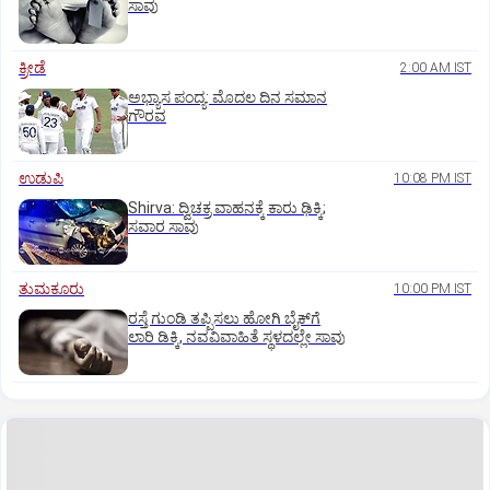
ಸಾವು
ಕ್ರೀಡೆ
2:00 AM IST
ಅಭ್ಯಾಸ ಪಂದ್ಯ: ಮೊದಲ ದಿನ ಸಮಾನ
ಗೌರವ
ಉಡುಪಿ
10:08 PM IST
Shirva: ದ್ವಿಚಕ್ರ ವಾಹನಕ್ಕೆ ಕಾರು ಢಿಕ್ಕಿ;
ಸವಾರ ಸಾವು
ತುಮಕೂರು
10:00 PM IST
ರಸ್ತೆ ಗುಂಡಿ ತಪ್ಪಿಸಲು ಹೋಗಿ ಬೈಕ್‌ಗೆ
ಲಾರಿ ಡಿಕ್ಕಿ, ನವವಿವಾಹಿತೆ ಸ್ಥಳದಲ್ಲೇ ಸಾವು