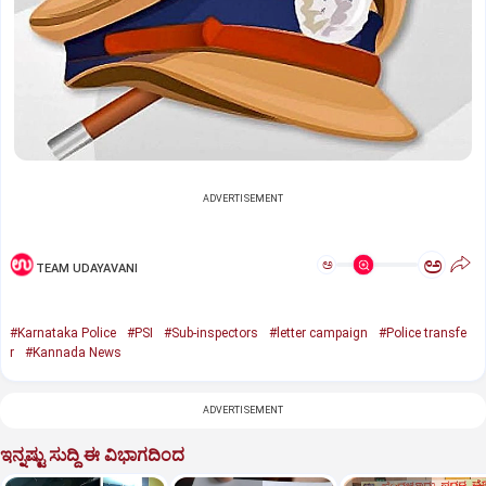
ADVERTISEMENT
ಅ
ಅ
TEAM UDAYAVANI
#Karnataka Police
#PSI
#Sub-inspectors
#letter campaign
#Police transfe
r
#Kannada News
ADVERTISEMENT
ಇನ್ನಷ್ಟು ಸುದ್ದಿ ಈ ವಿಭಾಗದಿಂದ