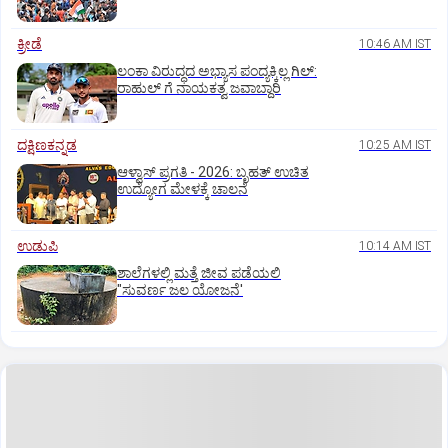
ಕ್ರೀಡೆ
10:46 AM IST
ಲಂಕಾ ವಿರುದ್ಧದ ಅಭ್ಯಾಸ ಪಂದ್ಯಕ್ಕಿಲ್ಲ ಗಿಲ್:‌
ರಾಹುಲ್‌ ಗೆ ನಾಯಕತ್ವ ಜವಾಬ್ದಾರಿ
ದಕ್ಷಿಣಕನ್ನಡ
10:25 AM IST
ಆಳ್ವಾಸ್‌ ಪ್ರಗತಿ - 2026: ಬೃಹತ್ ಉಚಿತ
ಉದ್ಯೋಗ ಮೇಳಕ್ಕೆ ಚಾಲನೆ
ಉಡುಪಿ
10:14 AM IST
ಶಾಲೆಗಳಲ್ಲಿ ಮತ್ತೆ ಜೀವ ಪಡೆಯಲಿ
"ಸುವರ್ಣ ಜಲ ಯೋಜನೆ'