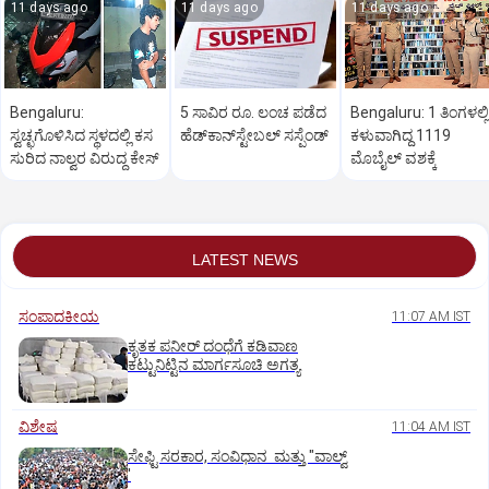
11 days ago
11 days ago
11 days ago
Bengaluru:
5 ಸಾವಿರ ರೂ. ಲಂಚ ಪಡೆದ
Bengaluru: 1 ತಿಂಗಳಲ್ಲಿ
ಸ್ವಚ್ಛಗೊಳಿಸಿದ ಸ್ಥಳದಲ್ಲಿ ಕಸ
ಹೆಡ್‌ಕಾನ್‌ಸ್ಟೇಬಲ್‌ ಸಸ್ಪೆಂಡ್‌
ಕಳುವಾಗಿದ್ದ 1119
ಸುರಿದ ನಾಲ್ವರ ವಿರುದ್ಧ ಕೇಸ್‌
ಮೊಬೈಲ್‌ ವಶಕ್ಕೆ
LATEST NEWS
ಸಂಪಾದಕೀಯ
11:07 AM IST
ಕೃತಕ ಪನೀರ್‌ ದಂಧೆಗೆ ಕಡಿವಾಣ
ಕಟ್ಟುನಿಟ್ಟಿನ ಮಾರ್ಗಸೂಚಿ ಅಗತ್ಯ
ವಿಶೇಷ
11:04 AM IST
ಸೇಫ್ಟಿ ಸರಕಾರ, ಸಂವಿಧಾನ ಮತ್ತು "ವಾಲ್ವ್
'