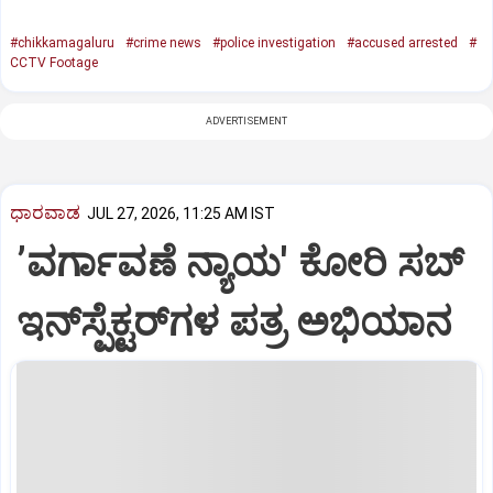
#chikkamagaluru
#crime news
#police investigation
#accused arrested
#
CCTV Footage
ADVERTISEMENT
ಧಾರವಾಡ
JUL 27, 2026, 11:25 AM IST
ʼವರ್ಗಾವಣೆ ನ್ಯಾಯ' ಕೋರಿ ಸಬ್‌
ಇನ್‌ಸ್ಪೆಕ್ಟರ್‌ಗಳ ಪತ್ರ ಅಭಿಯಾನ