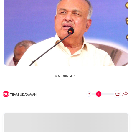
ADVERTISEMENT
ಅ
ಅ
TEAM UDAYAVANI