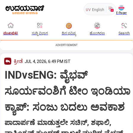
UV
English
E-Paper
ಮುಖಪುಟ
ಸುದ್ದಿ ವಿಭಾಗ
ದಿನ ಭವಿಷ್ಯ
ಹೊಂಗಿರಣ
Search
ADVERTISEMENT
ಕ್ರೀಡೆ
JUL 4, 2026, 6:49 PM IST
INDvsENG: ವೈಭವ್‌
ಸೂರ್ಯವಂಶಿಗೆ ಟೀಂ ಇಂಡಿಯಾ
ಕ್ಯಾಪ್: ಸಂಜು ಬದಲು ಅವಕಾಶ
ಪಾದಾರ್ಪಣೆ ಮಾಡುತ್ತಲೇ ಸಚಿನ್‌, ಶಫಾಲಿ,