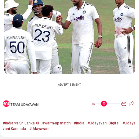
ADVERTISEMENT
ಅ
ಅ
TEAM UDAYAVANI
#India vs Sri Lanka XI
#warm-up match
#India
#Udayavani Digital
#Udaya
vani Kannada
#Udayavani