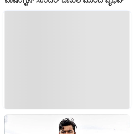
ವಾಷಿಂಗ್ಟನ್‌ ಸುಂದರ್‌ ದಾಖಲೆ ಮುರಿದ ವೈಭವ್