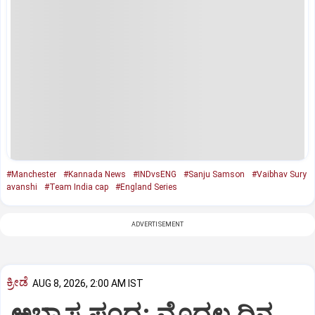
#Manchester
#Kannada News
#INDvsENG
#Sanju Samson
#Vaibhav Sury
avanshi
#Team India cap
#England Series
ADVERTISEMENT
ಕ್ರೀಡೆ
AUG 8, 2026, 2:00 AM IST
ಅಭ್ಯಾಸ ಪಂದ್ಯ: ಮೊದಲ ದಿನ