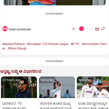
ADVERTISEMENT
ಅ
ಅ
TEAM UDAYAVANI
#Ajinkya Rahane
#European T20 Premier League
#ETPL
#Amsterdam Flam
es
#Steve Waugh
ADVERTISEMENT
ಇನ್ನಷ್ಟು ಸುದ್ದಿ ಈ ವಿಭಾಗದಿಂದ
23 hours ago
Yesterday
Yesterday
ಭಾರತದ U -15
ಕರ್ನಾಟಕ ತಂಡದ ಮುಖ್ಯ
ಲಂಕಾ ವಿರುದ್ಧದ ಅಭ್ಯಾಸ
ಫುಟ್‌ಬಾಲ್ ತಂಡದ
ಕೋಚ್‌ ಆಗಲಿದ್ದಾರೆ ಮಾಜಿ
ಪಂದ್ಯಕ್ಕಿಲ್ಲ ಗಿಲ್:‌ ರಾಹುಲ್‌ 