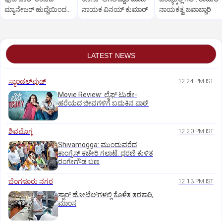
ಮ್ಯಾನೇಜರ್‌ ಹುದ್ದೆಯಿಂದ
ನಾಯಕ ವಿನಯ್‌ ಕುಮಾರ್
ನಾಯಕತ್ವ ಜವಾಬ್ದಾರಿ
ಹಿಂದೆ ಸರಿದ ರಂಜಿತ್‌
ಬಜಾಜ್‌
LATEST NEWS
ಸ್ಯಾಂಡಲ್‌ವುಡ್‌
12:24 PM IST
Movie Review: ಲೈಫ್‌ ಟುಡೇ-
ಹರೆಯದ ಜೀವಗಳಿಗೆ ಬದುಕಿನ ಪಾಠ!
ಶಿವಮೊಗ್ಗ
12:20 PM IST
Shivamogga: ಮುಂದುವರೆದ
ಕಾಂಗ್ರೆಸ್ ಕಚೇರಿ ಗಲಾಟೆ: ಧರಣಿ ಕುಳಿತ
ರಂಗೇಗೌಡ ಬಣ
ಬೆಂಗಳೂರು ನಗರ
12:13 PM IST
ಸ್ಟಾರ್‌ ಹೋಟೆಲ್‌ಗ‌ಳಲ್ಲಿ ಕೊಳೆತ ತರಕಾರಿ,
ಮಾಂಸ