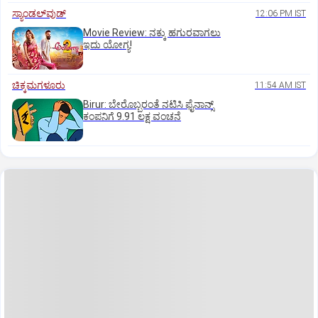
ಸ್ಯಾಂಡಲ್‌ವುಡ್‌
12:06 PM IST
Movie Review: ನಕ್ಕು ಹಗುರವಾಗಲು
ಇದು ಯೋಗ್ಯ!
ಚಿಕ್ಕಮಗಳೂರು
11:54 AM IST
Birur: ಬೇರೊಬ್ಬರಂತೆ ನಟಿಸಿ ಫೈನಾನ್ಸ್
ಕಂಪನಿಗೆ 9.91 ಲಕ್ಷ ವಂಚನೆ