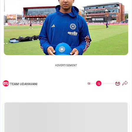
ADVERTISEMENT
ಅ
ಅ
TEAM UDAYAVANI