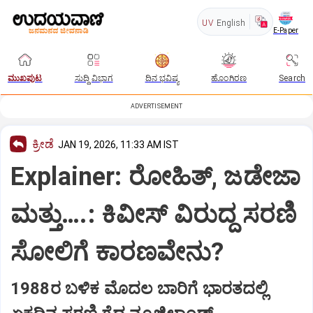
UV
English
E-Paper
ಮುಖಪುಟ
ಸುದ್ದಿ ವಿಭಾಗ
ದಿನ ಭವಿಷ್ಯ
ಹೊಂಗಿರಣ
Search
ADVERTISEMENT
ಕ್ರೀಡೆ
JAN 19, 2026, 11:33 AM IST
Explainer: ರೋಹಿತ್‌, ಜಡೇಜಾ
ಮತ್ತು….: ಕಿವೀಸ್‌ ವಿರುದ್ದ ಸರಣಿ
ಸೋಲಿಗೆ ಕಾರಣವೇನು?
1988ರ ಬಳಿಕ ಮೊದಲ ಬಾರಿಗೆ ಭಾರತದಲ್ಲಿ