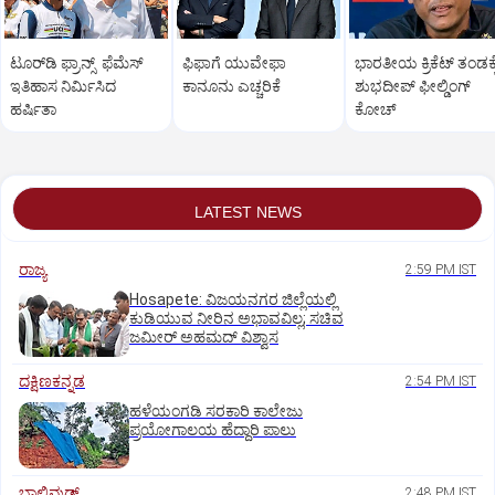
ಟೂರ್‌ಡಿ ಫ್ರಾನ್ಸ್‌ ಫೆಮೆಸ್‌
ಫಿಫಾಗೆ ಯುವೇಫಾ
ಭಾರತೀಯ ಕ್ರಿಕೆಟ್‌ ತಂಡಕ್ಕ
ಇತಿಹಾಸ ನಿರ್ಮಿಸಿದ
ಕಾನೂನು ಎಚ್ಚರಿಕೆ
ಶುಭದೀಪ್‌ ಫೀಲ್ಡಿಂಗ್‌
ಹರ್ಷಿತಾ
ಕೋಚ್‌
LATEST NEWS
ರಾಜ್ಯ
2:59 PM IST
Hosapete: ವಿಜಯನಗರ ಜಿಲ್ಲೆಯಲ್ಲಿ
ಕುಡಿಯುವ ನೀರಿನ ಅಭಾವವಿಲ್ಲ; ಸಚಿವ
ಜಮೀರ್ ಅಹಮದ್ ವಿಶ್ವಾಸ
ದಕ್ಷಿಣಕನ್ನಡ
2:54 PM IST
ಹಳೆಯಂಗಡಿ ಸರಕಾರಿ ಕಾಲೇಜು
ಪ್ರಯೋಗಾಲಯ ಹೆದ್ದಾರಿ ಪಾಲು
ಬಾಲಿವುಡ್‌
2:48 PM IST