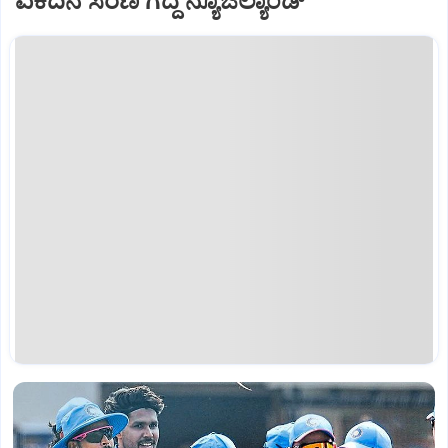
ಏಕದಿನ ಸರಣಿ ಗೆದ್ದ ನ್ಯೂಜಿಲ್ಯಾಂಡ್