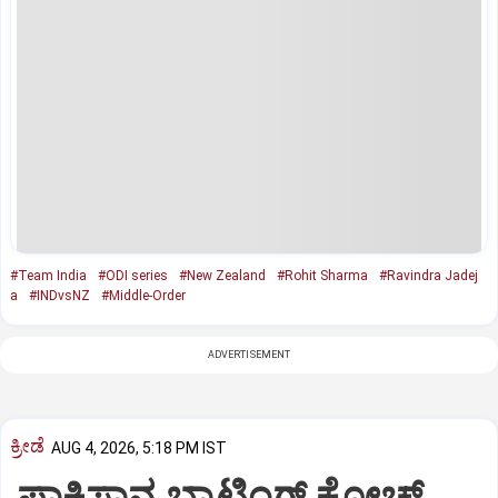
#Team India
#ODI series
#New Zealand
#Rohit Sharma
#Ravindra Jadej
a
#INDvsNZ
#Middle-Order
ADVERTISEMENT
ಕ್ರೀಡೆ
AUG 4, 2026, 5:18 PM IST
ಪಾಕಿಸ್ತಾನ ಬ್ಯಾಟಿಂಗ್ ಕೋಚ್