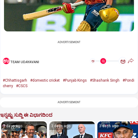
ADVERTISEMENT
ಅ
ಅ
TEAM UDAYAVANI
#Chhattisgarh
#domestic cricket
#Punjab Kings
#Shashank Singh
#Pondi
cherry
#CSCS
ADVERTISEMENT
ಇನ್ನಷ್ಟು ಸುದ್ದಿ ಈ ವಿಭಾಗದಿಂದ
3 days ago
3 days ago
3 days ago