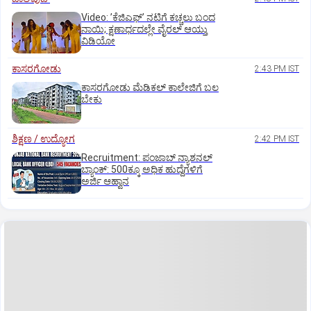
Video: ʼಕೆಜಿಎಫ್‌ʼ ನಟಿಗೆ ಕಚ್ಚಲು ಬಂದ
ನಾಯಿ; ಕ್ಷಣಾರ್ಧದಲ್ಲೇ ವೈರಲ್‌ ಆಯ್ತು
ವಿಡಿಯೋ
ಕಾಸರಗೋಡು
2:43 PM IST
ಕಾಸರಗೋಡು ಮೆಡಿಕಲ್‌ ಕಾಲೇಜಿಗೆ ಬಲ
ಬೇಕು
ಶಿಕ್ಷಣ / ಉದ್ಯೋಗ
2:42 PM IST
Recruitment: ಪಂಜಾಬ್‌ ನ್ಯಾಶನಲ್‌
ಬ್ಯಾಂಕ್:‌ 500ಕ್ಕೂ ಅಧಿಕ ಹುದ್ದೆಗಳಿಗೆ
ಅರ್ಜಿ ಆಹ್ವಾನ