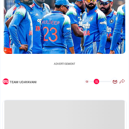
ADVERTISEMENT
ಅ
ಅ
TEAM UDAYAVANI