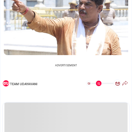
ADVERTISEMENT
ಅ
ಅ
TEAM UDAYAVANI