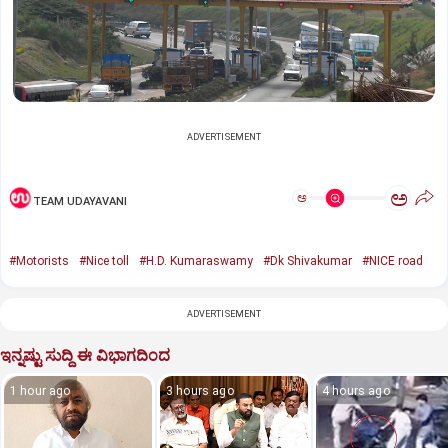
ADVERTISEMENT
ಅ
ಅ
TEAM UDAYAVANI
#Motorists
#Nice toll
#H.D. Kumaraswamy
#Dk Shivakumar
#NICE road
ADVERTISEMENT
ಇನ್ನಷ್ಟು ಸುದ್ದಿ ಈ ವಿಭಾಗದಿಂದ
1 hour ago
3 hours ago
4 hours ago