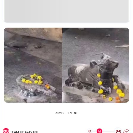
ADVERTISEMENT
ಅ
ಅ
TEAM UDAYAVANI