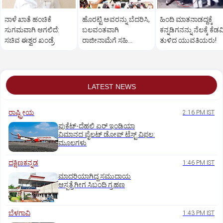
ನಾಳೆ ಖಾತೆ ಹಂಚಿಕೆ
ಹೊರಟ್ಟಿ ಅವರನ್ನು ಬೆದರಿಸಿ,
ಹಿಂದಿ ಮಾತನಾಡದ್ದಕ್ಕೆ
ಸುಗಮವಾಗಿ ಆಗಲಿದೆ:
ಬಲವಂತವಾಗಿ
ಕನ್ನಡಿಗನನ್ನು ನೆಲಕ್ಕೆ ಕೆಡವ
ಸಚಿವ ಈಶ್ವರ ಖಂಡ್ರೆ
ರಾಜೀನಾಮೆಗೆ ಸಹಿ
ತುಳಿದ ಯುವತಿಯರು!
ಪಡೆದುಕೊಂಡಿದ್ದಾರೆ:
ರಾಮುಲು ಆರೋಪ
LATEST NEWS
ರಾಷ್ಟ್ರೀಯ
2:16 PM IST
ಫುಕೆಟ್‌-ದೆಹಲಿ ಏರ್‌ ಇಂಡಿಯಾ
ವಿಮಾನದ ಪೈಲಟ್‌ ಡೋಪ್‌ ಟೆಸ್ಟ್‌ ವಿಫಲ:
ಮೂಲಗಳು
ದಕ್ಷಿಣಕನ್ನಡ
1:46 PM IST
ಮಾದರಿಯಾಗಿದ್ದ ಸಮುದಾಯ
ಆಸ್ಪತ್ರೆಗೀಗ ಸಿಬಂದಿ ಗ್ರಹಣ
ಬೆಳಗಾವಿ
1:43 PM IST