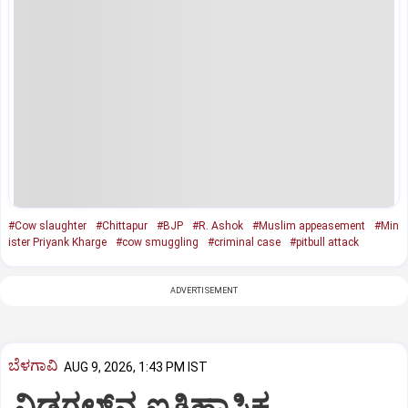
#Cow slaughter
#Chittapur
#BJP
#R. Ashok
#Muslim appeasement
#Min
ister Priyank Kharge
#cow smuggling
#criminal case
#pitbull attack
ADVERTISEMENT
ಬೆಳಗಾವಿ
AUG 9, 2026, 1:43 PM IST
ನಿಡಗಲ್‌ನ ಐತಿಹಾಸಿಕ