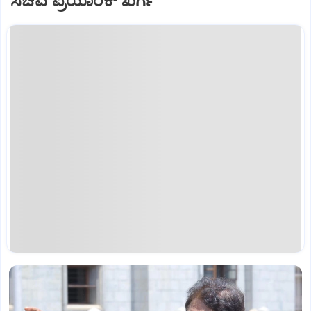
ಸಚಿವ ಪ್ರಿಯಾಂಕ್‌ ಖರ್ಗೆ