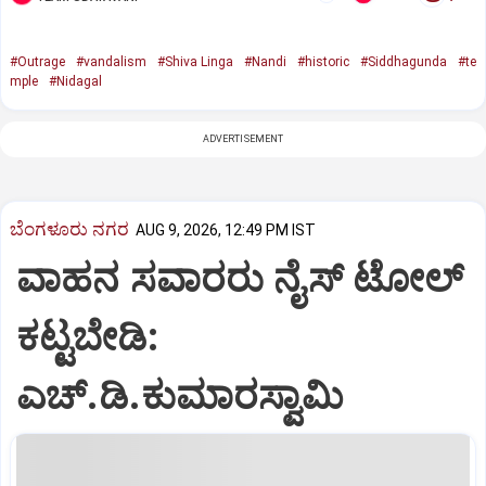
#Outrage
#vandalism
#Shiva Linga
#Nandi
#historic
#Siddhagunda
#te
mple
#Nidagal
ADVERTISEMENT
ಬೆಂಗಳೂರು ನಗರ
AUG 9, 2026, 12:49 PM IST
ವಾಹನ ಸವಾರರು ನೈಸ್‌ ಟೋಲ್‌
ಕಟ್ಟಬೇಡಿ:
ಎಚ್‌.ಡಿ.ಕುಮಾರಸ್ವಾಮಿ