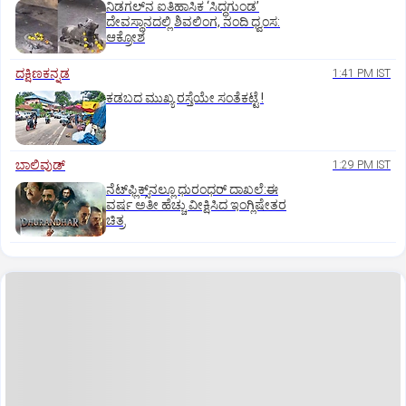
ನಿಡಗಲ್‌ನ ಐತಿಹಾಸಿಕ ‘ಸಿದ್ಧಗುಂಡ’
ದೇವಸ್ಥಾನದಲ್ಲಿ ಶಿವಲಿಂಗ, ನಂದಿ ಧ್ವಂಸ:
ಆಕ್ರೋಶ
ದಕ್ಷಿಣಕನ್ನಡ
1:41 PM IST
ಕಡಬದ ಮುಖ್ಯ ರಸ್ತೆಯೇ ಸಂತೆಕಟ್ಟೆ !
ಬಾಲಿವುಡ್‌
1:29 PM IST
ನೆಟ್‌ಫ್ಲಿಕ್ಸ್‌ನಲ್ಲೂ ಧುರಂಧರ್‌ ದಾಖಲೆ:ಈ
ವರ್ಷ ಅತೀ ಹೆಚ್ಚು ವೀಕ್ಷಿಸಿದ ಇಂಗ್ಲಿಷೇತರ
ಚಿತ್ರ