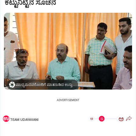
ಕಟ್ಟುನಿಟ್ಟಿನ ಸೂಚನೆ
ಮಾಧ್ಯಮದವರೊಂದಿಗೆ ಮಾತನಾಡಿದ ಉಸ್ತುವಾರಿ ಸಚಿವ ಡಾ. ಯತೀಂದ್ರ ಸಿದ್ದರಾಮಯ್ಯ
ADVERTISEMENT
ಅ
ಅ
TEAM UDAYAVANI