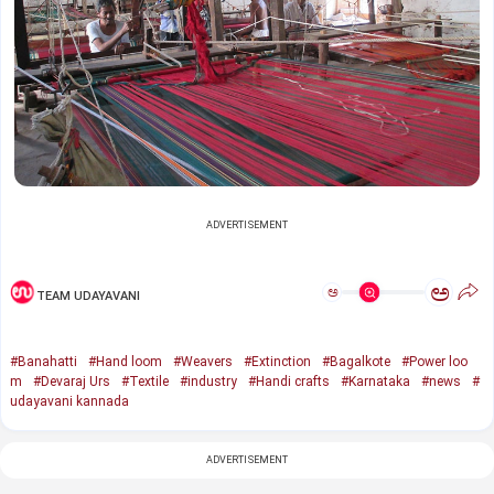
ADVERTISEMENT
ಅ
ಅ
TEAM UDAYAVANI
#Banahatti
#Hand loom
#Weavers
#Extinction
#Bagalkote
#Power loo
m
#Devaraj Urs
#Textile
#industry
#Handi crafts
#Karnataka
#news
#
udayavani kannada
ADVERTISEMENT