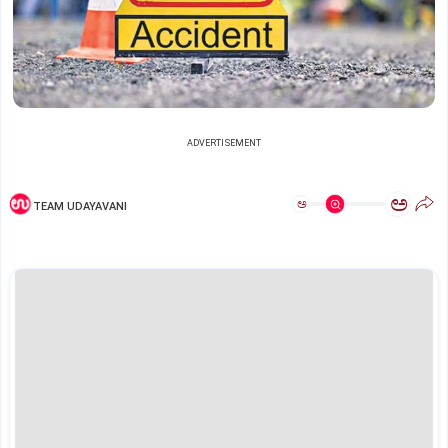
ADVERTISEMENT
ಅ
ಅ
TEAM UDAYAVANI