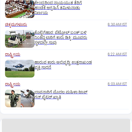
ಕೇಂದ್ರದಿಂದ ನ್ಯಾಯಯುತ ತೆರಿಗೆ
ಹಂಚಿಕೆ ಆಗ್ರಹಿಸಿ ತಮಿಳುನಾಡು
ನಿರ್ಣಯ
ಚಿಕ್ಕಮಗಳೂರು
8:30 AM IST
ಕೊಟ್ಟಿಗೆಹಾರ: ಪೆಟ್ರೋಲ್ ಬಂಕ್ ಬಳಿ
ನಿಂತಿದ್ದ ಲಾರಿಗೆ ಕಾರು ಡಿಕ್ಕಿ: ಮೂವರು
ಸ್ಥಳದಲ್ಲೇ ಸಾವು
ರಾಷ್ಟ್ರೀಯ
8:22 AM IST
ಹಾರುವ ಕಾರು ಅಭಿವೃದ್ಧಿ: ಉತ್ತರಾಖಂಡ
ವ್ಯಕ್ತಿ ಸಾಧನೆ
ರಾಷ್ಟ್ರೀಯ
8:03 AM IST
ಭಾವನಾರಿಗೆ ಮೊದಲ ಮಹಿಳಾ ಟಾಪ್‌
ಗನ್‌ ಫೈಟರ್‌ ಖ್ಯಾತಿ