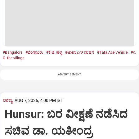
#Bangalore
#ಬೆಂಗಳೂರು
#ಕೆ.ಜಿ. ಹಳ್ಳಿ
#ಟಾಟಾ ಏಸ್‌ ವಾಹನ
#Tata Ace Vehicle
#K.
G. the village
ADVERTISEMENT
ರಾಜ್ಯ
AUG 7, 2026, 4:00 PM IST
Hunsur: ಬರ ವೀಕ್ಷಣೆ ನಡೆಸಿದ
ಸಚಿವ ಡಾ. ಯತೀಂದ್ರ