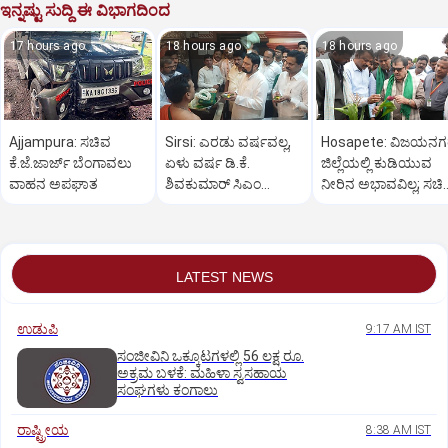
ಇನ್ನಷ್ಟು ಸುದ್ದಿ ಈ ವಿಭಾಗದಿಂದ
17 hours ago
18 hours ago
18 hours ago
Ajjampura: ಸಚಿವ
Sirsi: ಎರಡು ವರ್ಷವಲ್ಲ,
Hosapete: ವಿಜಯನ
ಕೆ.ಜೆ.ಜಾರ್ಜ್ ಬೆಂಗಾವಲು
ಏಳು ವರ್ಷ ಡಿ.ಕೆ.
ಜಿಲ್ಲೆಯಲ್ಲಿ ಕುಡಿಯುವ
ವಾಹನ ಅಪಘಾತ
ಶಿವಕುಮಾರ್ ಸಿಎಂ
ನೀರಿನ ಅಭಾವವಿಲ್ಲ; ಸಚಿ
ಆಗಬೇಕು: ಲಕ್ಷ್ಮಣ ಸವದಿ
ಜಮೀರ್ ಅಹಮದ್ ವಿಶ್ವ
LATEST NEWS
ಉಡುಪಿ
9:17 AM IST
ಸಂಜೀವಿನಿ ಒಕ್ಕೂಟಗಳಲ್ಲಿ 56 ಲಕ್ಷ ರೂ.
ಅಕ್ರಮ ಬಳಕೆ: ಮಹಿಳಾ ಸ್ವಸಹಾಯ
ಸಂಘಗಳು ಕಂಗಾಲು
ರಾಷ್ಟ್ರೀಯ
8:38 AM IST