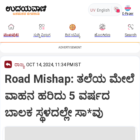
UV
English
E-Paper
ಮುಖಪುಟ
ಸುದ್ದಿ ವಿಭಾಗ
ದಿನ ಭವಿಷ್ಯ
ಹೊಂಗಿರಣ
Search
ADVERTISEMENT
ರಾಜ್ಯ
OCT 14, 2024, 11:34 PM IST
Road Mishap: ತಲೆಯ ಮೇಲೆ
ವಾಹನ ಹರಿದು 5 ವರ್ಷದ
ಬಾಲಕ ಸ್ಥಳದಲ್ಲೇ ಸಾ*ವು