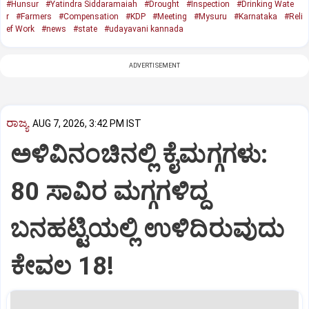
#Hunsur
#Yatindra Siddaramaiah
#Drought
#Inspection
#Drinking Wate
r
#Farmers
#Compensation
#KDP
#Meeting
#Mysuru
#Karnataka
#Reli
ef Work
#news
#state
#udayavani kannada
ADVERTISEMENT
ರಾಜ್ಯ
AUG 7, 2026, 3:42 PM IST
ಅಳಿವಿನಂಚಿನಲ್ಲಿ ಕೈಮಗ್ಗಗಳು:
80 ಸಾವಿರ ಮಗ್ಗಗಳಿದ್ದ
ಬನಹಟ್ಟಿಯಲ್ಲಿ ಉಳಿದಿರುವುದು
ಕೇವಲ 18!