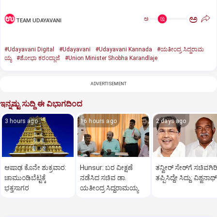
ಅ
ಅ
TEAM UDAYAVANI
#Udayavani Digital
#Udayavani
#Udayavani Kannada
#ಯತೀಂದ್ರ ಸಿದ್ದರಾಮ
ಯ್ಯ
#ಶೋಭಾ ಕರಂದ್ಲಾಜೆ
#Union Minister Shobha Karandlaje
ADVERTISEMENT
ಇನ್ನಷ್ಟು ಸುದ್ದಿ ಈ ವಿಭಾಗದಿಂದ
3 hours ago
16 hours ago
2 days ago
ಆಷಾಢ ಕೊನೇ ಶುಕ್ರವಾರ:
Hunsur: ಬರ ವೀಕ್ಷಣೆ
ತನ್ವೀರ್‌ ಸೇಠ್‌ಗೆ ಸಚಿವಗಿರ
ಚಾಮುಂಡಿಬೆಟ್ಟಕ್ಕೆ
ನಡೆಸಿದ ಸಚಿವ ಡಾ.
ತಪ್ಪಿಸಿದ್ದೇ ಸಿದ್ದು: ವಿಶ್ವನಾಥ್
ಭಕ್ತಸಾಗರ
ಯತೀಂದ್ರ ಸಿದ್ದರಾಮಯ್ಯ