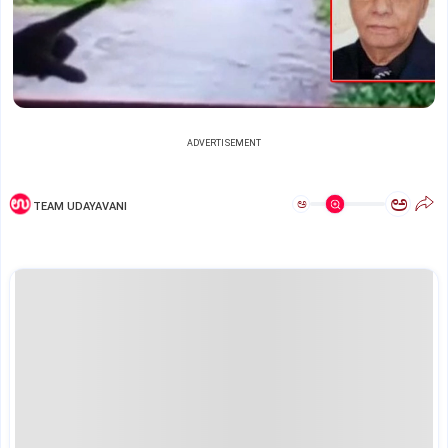
ADVERTISEMENT
ಅ
ಅ
TEAM UDAYAVANI