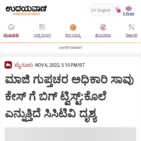
UV
English
E-Paper
ಮುಖಪುಟ
ಸುದ್ದಿ ವಿಭಾಗ
ದಿನ ಭವಿಷ್ಯ
ಹೊಂಗಿರಣ
Search
ADVERTISEMENT
ಮೈಸೂರು
NOV 6, 2022, 5:10 PM IST
ಮಾಜಿ ಗುಪ್ತಚರ ಅಧಿಕಾರಿ ಸಾವು
ಕೇಸ್ ಗೆ ಬಿಗ್ ಟ್ವಿಸ್ಟ್:ಕೊಲೆ
ಎನ್ನುತ್ತಿದೆ ಸಿಸಿಟಿವಿ ದೃಶ್ಯ