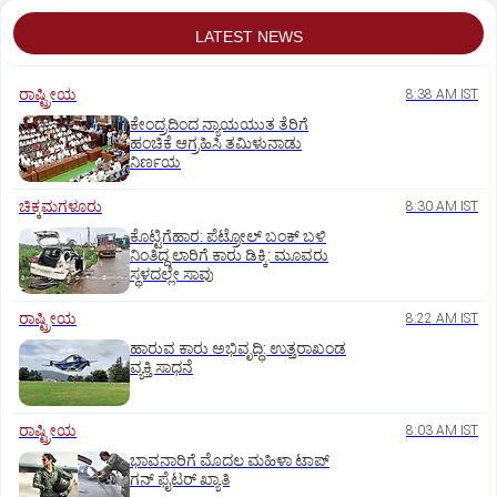
LATEST NEWS
ರಾಷ್ಟ್ರೀಯ
8:38 AM IST
ಕೇಂದ್ರದಿಂದ ನ್ಯಾಯಯುತ ತೆರಿಗೆ
ಹಂಚಿಕೆ ಆಗ್ರಹಿಸಿ ತಮಿಳುನಾಡು
ನಿರ್ಣಯ
ಚಿಕ್ಕಮಗಳೂರು
8:30 AM IST
ಕೊಟ್ಟಿಗೆಹಾರ: ಪೆಟ್ರೋಲ್ ಬಂಕ್ ಬಳಿ
ನಿಂತಿದ್ದ ಲಾರಿಗೆ ಕಾರು ಡಿಕ್ಕಿ: ಮೂವರು
ಸ್ಥಳದಲ್ಲೇ ಸಾವು
ರಾಷ್ಟ್ರೀಯ
8:22 AM IST
ಹಾರುವ ಕಾರು ಅಭಿವೃದ್ಧಿ: ಉತ್ತರಾಖಂಡ
ವ್ಯಕ್ತಿ ಸಾಧನೆ
ರಾಷ್ಟ್ರೀಯ
8:03 AM IST
ಭಾವನಾರಿಗೆ ಮೊದಲ ಮಹಿಳಾ ಟಾಪ್‌
ಗನ್‌ ಫೈಟರ್‌ ಖ್ಯಾತಿ