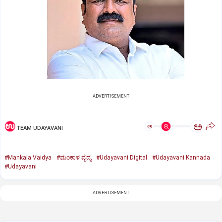
ADVERTISEMENT
ಅ
ಅ
TEAM UDAYAVANI
#Mankala Vaidya
#ಮಂಕಾಳ ವೈದ್ಯ
#Udayavani Digital
#Udayavani Kannada
#Udayavani
ADVERTISEMENT