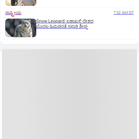
ರಾಷ್ಟ್ರೀಯ
7:52 AM IST
Snow Leopard: ಲಡಾಖಲ್ಲಿ ದೇಶದ
ಮೊದಲ ಹಿಮಚಿರತೆ ಸಫಾರಿ ಶೀಘ್ರ