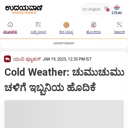
UV
English
E-Paper
ಮುಖಪುಟ
ಸುದ್ದಿ ವಿಭಾಗ
ದಿನ ಭವಿಷ್ಯ
ಹೊಂಗಿರಣ
Search
ADVERTISEMENT
ಯುವಿ ಫ್ಯೂಷನ್
JAN 19, 2025, 12:35 PM IST
Cold Weather: ಚುಮುಚುಮು
ಚಳಿಗೆ ಇಬ್ಬನಿಯ ಹೊದಿಕೆ