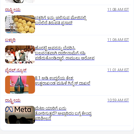
ರಾಷ್ಟ್ರೀಯ
11:08 AM IST
ಭಕ್ತರಿಗೆ ಇನ್ನು ಚಲಿಸುವ ಮೇಜಿನಲ್ಲಿ
ಬರಲಿದೆ ತಿರುಪತಿ ಪ್ರಸಾದ!
ಬಳ್ಳಾರಿ
11:06 AM IST
ಹೊರಟ್ಟಿ ಅವರನ್ನು ಬೆದರಿಸಿ,
ಬಲವಂತವಾಗಿ ರಾಜೀನಾಮೆಗೆ ಸಹಿ
ಪಡೆದುಕೊಂಡಿದ್ದಾರೆ: ರಾಮುಲು ಆರೋಪ
ವೈರಲ್ ನ್ಯೂಸ್
11:01 AM IST
8.1 ಅಡಿ ಉದ್ದನೆಯ ಕೇಶ:
ಉತ್ತರಾಖಂಡ ಮಹಿಳೆ ಗಿನ್ನೆಸ್‌ ದಾಖಲೆ
ರಾಷ್ಟ್ರೀಯ
10:59 AM IST
ಮೆಟಾ ಯಾರಿಗೆ ಏನು
ತೋರಿಸುತ್ತದೆ?:ಅಲ್ಗಾರಿದಂ ಬಗ್ಗೆ ಕೇಂದ್ರ
ಪರಿಶೀಲನೆ