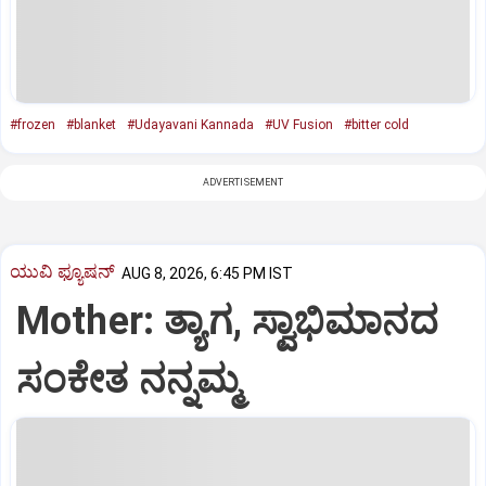
#frozen
#blanket
#Udayavani Kannada
#UV Fusion
#bitter cold
ADVERTISEMENT
ಯುವಿ ಫ್ಯೂಷನ್
AUG 8, 2026, 6:45 PM IST
Mother: ತ್ಯಾಗ, ಸ್ವಾಭಿಮಾನದ
ಸಂಕೇತ ನನ್ನಮ್ಮ