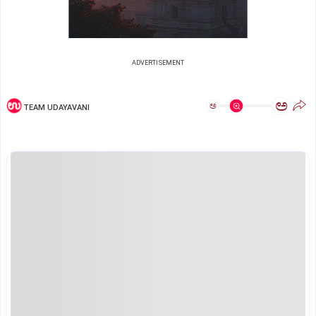
ADVERTISEMENT
ಅ
ಅ
TEAM UDAYAVANI