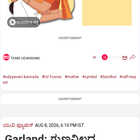
ಸಾಂದರ್ಭಿಕ ಚಿತ್ರ
ADVERTISEMENT
ಅ
ಅ
TEAM UDAYAVANI
#udayavani kannada
#UV Fusion
#mother
#symbol
#Sacrifice
#self-resp
ect
ADVERTISEMENT
ಯುವಿ ಫ್ಯೂಷನ್
AUG 8, 2026, 6:10 PM IST
Garland: ಗುಣವಿಲ್ಲದ