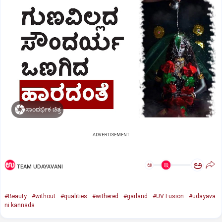
ಸಾಂದರ್ಭಿಕ ಚಿತ್ರ
ADVERTISEMENT
ಅ
ಅ
TEAM UDAYAVANI
#Beauty
#without
#qualities
#withered
#garland
#UV Fusion
#udayava
ni kannada