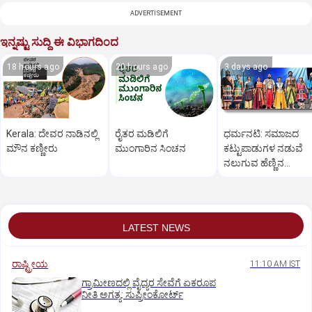
ADVERTISEMENT
ಇನ್ನಷ್ಟು ಸುದ್ದಿ ಈ ವಿಭಾಗದಿಂದ
18 hours ago
20 hours ago
3 days ago
Kerala: ದೇವರ ನಾಡಿನಲ್ಲಿ
ರೈತರ ಮಡಿಲಿಗೆ
ಧರ್ಮನಟಿ: ಸಮಾಜದ
ಮೌನ ಕಣ್ಣೀರು
ಮುಂಗಾರಿನ ಸಿಂಚನ
ಕಟ್ಟುಪಾಡುಗಳ ನಡುವೆ
ನಲುಗುವ ಹೆಣ್ಣಿನ
ತೊಳಲಾಟ
LATEST NEWS
ರಾಷ್ಟ್ರೀಯ
11:10 AM IST
ಗ್ರಾಮೀಣದಲ್ಲಿ ವೈದ್ಯರ ಸೇವೆಗೆ ಏಕರೂಪ
ನೀತಿ ಅಗತ್ಯ: ಸುಪ್ರೀಂಕೋರ್ಟ್‌