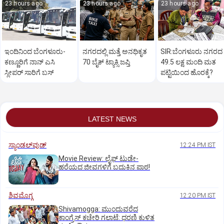
23 hours ago
23 hours ago
23 hours ago
ಇಂದಿನಿಂದ ಬೆಂಗಳೂರು-
ನಗರದಲ್ಲಿ ಮತ್ತೆ ಅನಧಿಕೃತ
SIR:ಬೆಂಗಳೂರು ನಗರದ
ಕಣ್ಣೂರಿಗೆ ನಾನ್‌ ಎಸಿ
70 ಬೈಕ್‌ ಟ್ಯಾಕ್ಸಿ ಜಪ್ತಿ
49.5 ಲಕ್ಷ ಮಂದಿ ಮತ
ಸ್ಲೀಪರ್‌ ಸಾರಿಗೆ ಬಸ್‌
ಪಟ್ಟಿಯಿಂದ ಹೊರಕ್ಕೆ?
LATEST NEWS
ಸ್ಯಾಂಡಲ್‌ವುಡ್‌
12:24 PM IST
Movie Review: ಲೈಫ್‌ ಟುಡೇ-
ಹರೆಯದ ಜೀವಗಳಿಗೆ ಬದುಕಿನ ಪಾಠ!
ಶಿವಮೊಗ್ಗ
12:20 PM IST
Shivamogga: ಮುಂದುವರೆದ
ಕಾಂಗ್ರೆಸ್ ಕಚೇರಿ ಗಲಾಟೆ: ಧರಣಿ ಕುಳಿತ