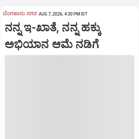
ಬೆಂಗಳೂರು ನಗರ
AUG 7, 2026, 4:30 PM IST
ನನ್ನ ಇ-ಖಾತೆ, ನನ್ನ ಹಕ್ಕು
ಅಭಿಯಾನ ಆಮೆ ನಡಿಗೆ