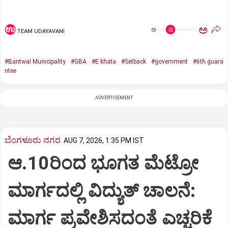
ಅ
ಅ
TEAM UDAYAVANI
#Bantwal Municipality
#GBA
#E khata
#Setback
#government
#6th guara
ntee
ADVERTISEMENT
ಬೆಂಗಳೂರು ನಗರ
AUG 7, 2026, 1:35 PM IST
ಆ.10ರಿಂದ ಭೂಗತ ಮೆಟ್ರೋ
ಮಾರ್ಗದಲ್ಲಿ ವಿದ್ಯುತ್‌ ಚಾಲನೆ:
ಮಾರ್ಗ ಪ್ರವೇಶಿಸದಂತೆ ಎಚ್ಚರಿಕೆ