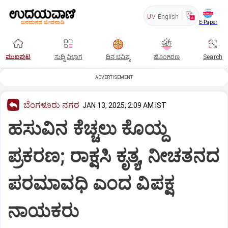
UV
English
E-Paper
ಮುಖಪುಟ
ಸುದ್ದಿ ವಿಭಾಗ
ದಿನ ಭವಿಷ್ಯ
ಹೊಂಗಿರಣ
Search
ADVERTISEMENT
ಬೆಂಗಳೂರು ನಗರ
JAN 13, 2025, 2:09 AM IST
ಹಸುವಿನ ಕೆಚ್ಚಲು ಕೊಯ್ದ
ಪ್ರಕರಣ; ರಾಕ್ಷಸಿ ಕೃತ್ಯ, ನೀಚತನದ
ಪರಮಾವಧಿ ಎಂದ ವಿಪಕ್ಷ
ನಾಯಕರು