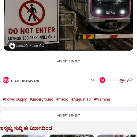
ಸಾಂದರ್ಭಿಕ ಎಐ ಚಿತ್ರ
ADVERTISEMENT
ಅ
ಅ
TEAM UDAYAVANI
#Power supply
#underground
#metro
#August 10
#Warning
ADVERTISEMENT
ಇನ್ನಷ್ಟು ಸುದ್ದಿ ಈ ವಿಭಾಗದಿಂದ