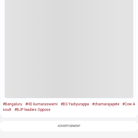
#Bengaluru
#HD kumaraswami
#BS Yadiyurappa
#chamarajapete
#Cow A
ssult
#BJP leaders Oppose
ADVERTISEMENT