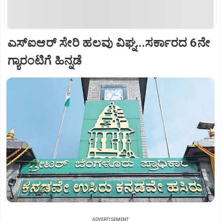
ಎಸ್‌ಐಆರ್‌ ಸೇರಿ ಹಲವು ವಿಘ್ನ...ಸರ್ಕಾರದ 6ನೇ
ಗ್ಯಾರಂಟಿಗೆ ಹಿನ್ನಡೆ
ADVERTISEMENT