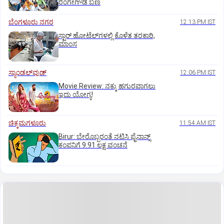
ರಂಗೇಗೌಡ ಬಣ
ಬೆಂಗಳೂರು ನಗರ
12:13 PM IST
ಸ್ಟಾರ್‌ ಹೋಟೆಲ್‌ಗ‌ಳಲ್ಲಿ ಕೊಳೆತ ತರಕಾರಿ,
ಮಾಂಸ
ಸ್ಯಾಂಡಲ್‌ವುಡ್‌
12:06 PM IST
Movie Review: ನಕ್ಕು ಹಗುರವಾಗಲು
ಇದು ಯೋಗ್ಯ!
ಚಿಕ್ಕಮಗಳೂರು
11:54 AM IST
Birur: ಬೇರೊಬ್ಬರಂತೆ ನಟಿಸಿ ಫೈನಾನ್ಸ್
ಕಂಪನಿಗೆ 9.91 ಲಕ್ಷ ವಂಚನೆ