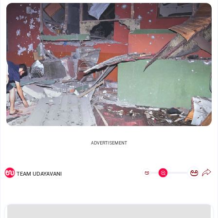
ADVERTISEMENT
ಅ
ಅ
TEAM UDAYAVANI