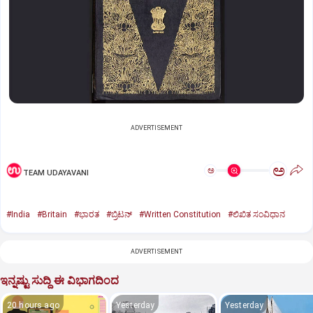
ADVERTISEMENT
ಅ
ಅ
TEAM UDAYAVANI
#India
#Britain
#ಭಾರತ
#ಬ್ರಿಟನ್‌
#Written Constitution
#ಲಿಖಿತ ಸಂವಿಧಾನ
ADVERTISEMENT
ಇನ್ನಷ್ಟು ಸುದ್ದಿ ಈ ವಿಭಾಗದಿಂದ
20 hours ago
Yesterday
Yesterday