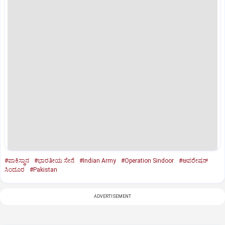
#ಪಾಕಿಸ್ಥಾನ
#ಭಾರತೀಯ ಸೇನೆ
#Indian Army
#Operation Sindoor
#ಆಪರೇಷನ್‌
ಸಿಂದೂರ
#Pakistan
ADVERTISEMENT