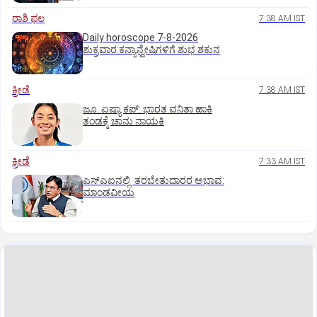
ರಾಶಿ ಫಲ
7:38 AM IST
Daily horoscope 7-8-2026
ಶುಕ್ರವಾರ:ಕನ್ಯಾನ್ವೇಷಿಗಳಿಗೆ ಶುಭ ಶಕುನ
ಕ್ರೀಡೆ
7:38 AM IST
ಜೂ. ಏಷ್ಯಾ ಕಪ್‌: ಭಾರತ ವನಿತಾ ಹಾಕಿ
ತಂಡಕ್ಕೆ ಚಾನು ನಾಯಕಿ
ಕ್ರೀಡೆ
7:33 AM IST
ಎಸ್‌ಎಐನಲ್ಲಿ ತರಬೇತುದಾರರ ಅಭಾವ:
ಮಾಂಡವೀಯ