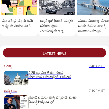
ವಿಎ ಪರೀಕ್ಷೆ: ನನ್ನ ದಿನಚರಿ
ಟ್ರಾವೆಲ್ಲರ್‌ ಥಿಯರಿ: ಮಕ್ಕಳು
ಮುಂಬಯಿಯಲ್ಲ...ಬೊಂ
ಇನ್ನೆರಡು ತಿಂಗಳು ಹೀಗೆ
ಬೆಳೆಯುವುದು
ಒಂದು ನೆನಪಿನ ಹಾರಕ್ಕೆ
ತಿಳಿಯುವುದೇ ಇಲ್ಲ ,
ಸಾವಿರಾರು ಮುತ್ತಿನ
ಬೊಂಬಾಯಿಯ ಹಾಗೆ!
ಮಣಿಗಳು!
LATEST NEWS
ಜಗತ್ತು
7:40 AM IST
9.25 ಲಕ್ಷ ಕೋಟಿ ರೂ. ಸುಂಕ
ಮರುಪಾವತಿ ಮಾಡಿದ್ದೇವೆ: ಅಮೆರಿಕ
ರಾಷ್ಟ್ರೀಯ
7:40 AM IST
ಮೋದಿ ಎದುರು ಹೆಚ್ಚು ಬಗ್ಗಬೇಡಿ: ಮೆಟಾ
ವಿರುದ್ಧ ಕೇಜ್ರಿ ವಾಗ್ದಾಳಿ