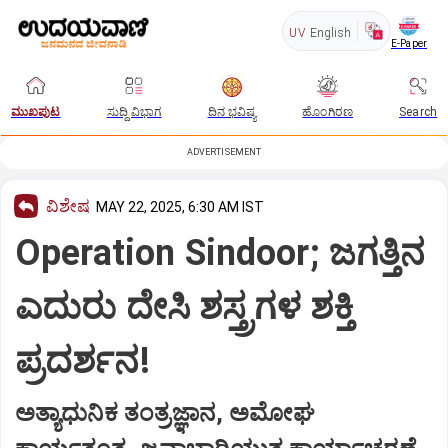
UV
English
E-Paper
ಮುಖಪುಟ
ಸುದ್ದಿ ವಿಭಾಗ
ದಿನ ಭವಿಷ್ಯ
ಹೊಂಗಿರಣ
Search
ADVERTISEMENT
ವಿಶೇಷ
MAY 22, 2025, 6:30 AM IST
Operation Sindoor; ಜಗತ್ತಿನ
ಎದುರು ದೇಸಿ ಶಸ್ತ್ರಗಳ ಶಕ್ತಿ
ಪ್ರದರ್ಶನ!
ಅತ್ಯಾಧುನಿಕ ತಂತ್ರಜ್ಞಾನ, ಅಮೋಘ