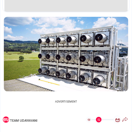
ADVERTISEMENT
ಅ
ಅ
TEAM UDAYAVANI