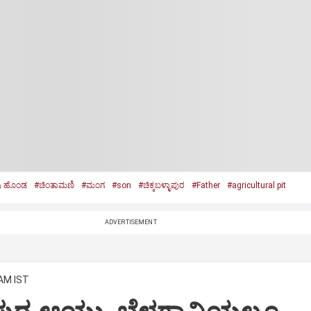
ಷಿ ಹೊಂಡ
#ಚಿಂತಾಮಣಿ
#ಮಂಗ
#son
#ಚಿಕ್ಕಬಳ್ಳಾಪುರ
#Father
#agricultural pit
ADVERTISEMENT
 AM IST