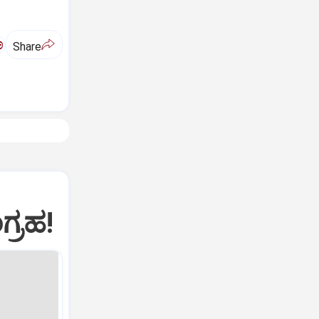
ಅ
Share
ಗ್ರಹ!