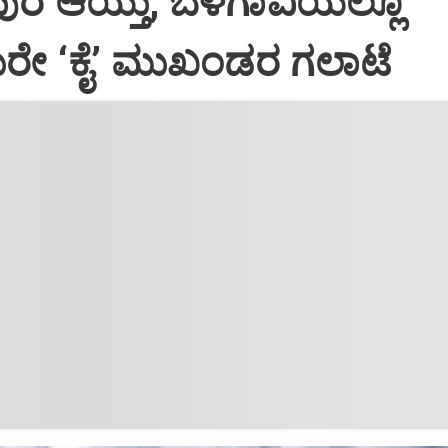
ಾಪುರ ಆಯ್ತು, ಬೆಳಗಾವಿಯಲ್ಲೂ
ದುರೇ ‘ಕೈ’ ಮುಖಂಡರ ಗಲಾಟೆ