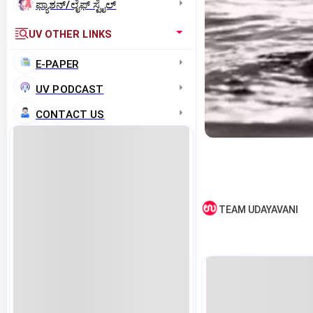
ಫ್ಯಾಶನ್/ಲೈಫ್‌ ಸ್ಟೈಲ್
UV OTHER LINKS
E-PAPER
UV PODCAST
CONTACT US
TEAM UDAYAVANI