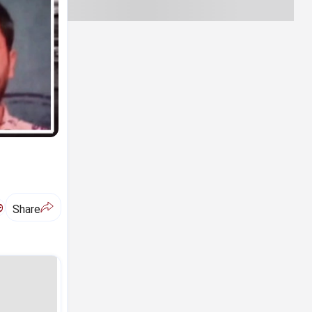
ಅ
Share