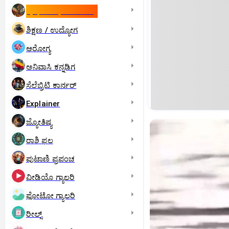
ಇಸ್ರೇಲ್- ಇರಾನ್‌ ಯುದ್ಧ
ಶಿಕ್ಷಣ / ಉದ್ಯೋಗ
ಆರೋಗ್ಯ
ಅನಿವಾಸಿ ಕನ್ನಡಿಗ
ಸೆಲೆಬ್ರಿಟಿ ಕಾರ್ನರ್‌
Explainer
ಜ್ಯೋತಿಷ್ಯ
ರಾಶಿ ಫಲ
ಪುಟಾಣಿ ಪ್ರಪಂಚ
ವೀಡಿಯೊ ಗ್ಯಾಲರಿ
ಫೋಟೋ ಗ್ಯಾಲರಿ
ರೀಲ್ಸ್