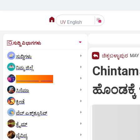
English
UV
ಸುದ್ದಿ ವಿಭಾಗಗಳು
ಚಿಕ್ಕಬಳ್ಳಾಪುರ
MAY 
ಸುದ್ದಿಗಳು
Chintama
ನಿಮ್ಮ ಜಿಲ್ಲೆ
ಕಾಮನ್‌ ವೆಲ್ತ್‌ ಗೇಮ್ಸ್‌
ಹೊಂಡಕ್ಕೆ
ಸಿನೆಮಾ
ಕ್ರೀಡೆ
ವೆಬ್ ಎಕ್ಸ್‌ಕ್ಲೂಸಿವ್
ಕ್ರೈಮ್
ವೈವಿಧ್ಯ