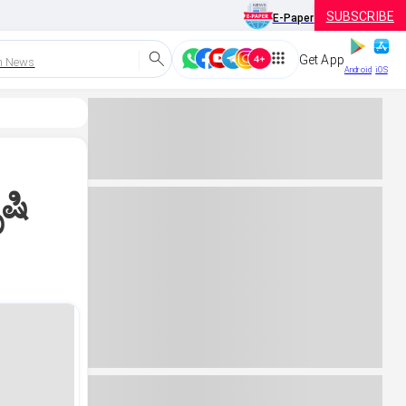
SUBSCRIBE
E-Paper
Get App
h News
Android
iOS
ಷಿ