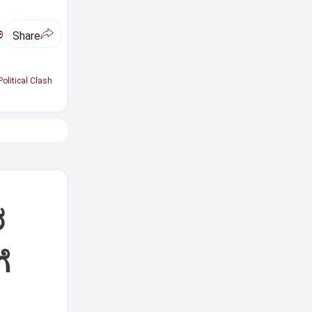
ಅ
Share
Political Clash
ರ
ೆ