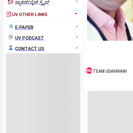
ಫ್ಯಾಶನ್/ಲೈಫ್‌ ಸ್ಟೈಲ್
UV OTHER LINKS
E-PAPER
UV PODCAST
CONTACT US
TEAM UDAYAVANI