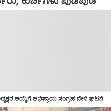
ತರು, ಕುರ್ಚಿಗಳು ಪುಡಿಪುಡಿ
್ ಅಧ್ಯಕ್ಷರ ಆಯ್ಕೆಗೆ ಅಭಿಪ್ರಾಯ ಸಂಗ್ರಹ ವೇಳೆ ಘಟನೆ