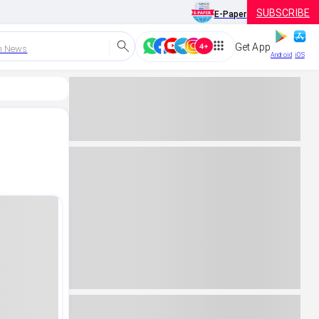
SUBSCRIBE
E-Paper
Get App
h News
Android
iOS