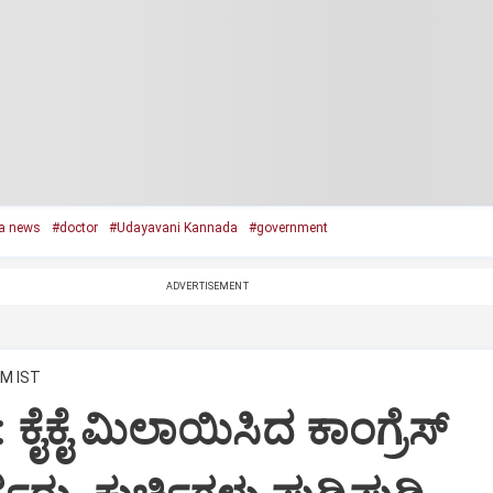
a news
#doctor
#Udayavani Kannada
#government
ADVERTISEMENT
PM IST
: ಕೈಕೈ ಮಿಲಾಯಿಸಿದ ಕಾಂಗ್ರೆಸ್