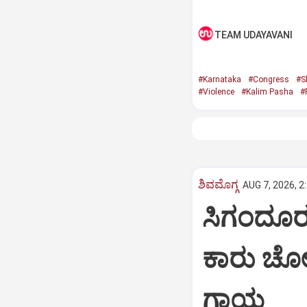
TEAM UDAYAVANI
#Karnataka
#Congress
#S
#Violence
#Kalim Pasha
#
ಶಿವಮೊಗ್ಗ
AUG 7, 2026, 2
ಸಿಗಂದೂರು
ಕಾರು ಚೋರಡ
ಗಾಯ