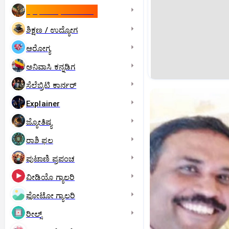
ಇಸ್ರೇಲ್- ಇರಾನ್‌ ಯುದ್ಧ
ಶಿಕ್ಷಣ / ಉದ್ಯೋಗ
ಆರೋಗ್ಯ
ಅನಿವಾಸಿ ಕನ್ನಡಿಗ
ಸೆಲೆಬ್ರಿಟಿ ಕಾರ್ನರ್‌
Explainer
ಜ್ಯೋತಿಷ್ಯ
ರಾಶಿ ಫಲ
ಪುಟಾಣಿ ಪ್ರಪಂಚ
ವೀಡಿಯೊ ಗ್ಯಾಲರಿ
ಫೋಟೋ ಗ್ಯಾಲರಿ
ರೀಲ್ಸ್