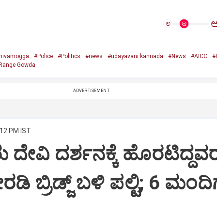
ಅ
hivamogga
#Police
#Politics
#news
#udayavani kannada
#News
#AICC
#
Range Gowda
ADVERTISEMENT
:12 PM IST
 ದೇವಿ ದರ್ಶನಕ್ಕೆ ಹೊರಟಿದ್ದವ
ಿ ಬ್ರಿಡ್ಜ್ ಬಳಿ ಪಲ್ಟಿ; 6 ಮಂದಿಗ