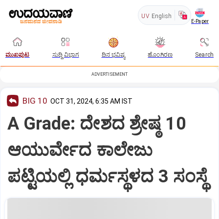
UV
English
E-Paper
ಮುಖಪುಟ
ಸುದ್ದಿ ವಿಭಾಗ
ದಿನ ಭವಿಷ್ಯ
ಹೊಂಗಿರಣ
Search
ADVERTISEMENT
BIG 10
OCT 31, 2024, 6:35 AM IST
A Grade: ದೇಶದ ಶ್ರೇಷ್ಠ 10
ಆಯುರ್ವೇದ ಕಾಲೇಜು
ಪಟ್ಟಿಯಲ್ಲಿ ಧರ್ಮಸ್ಥಳದ 3 ಸಂಸ್ಥೆ