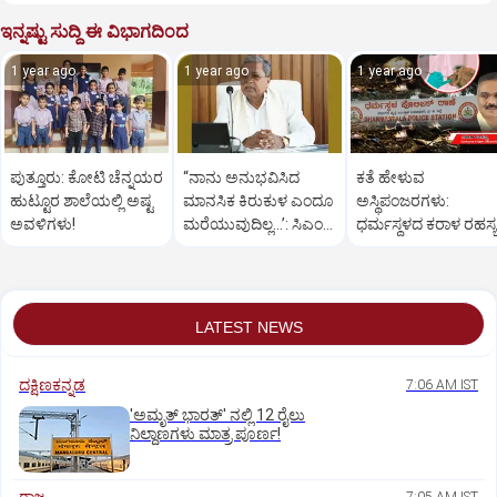
ಇನ್ನಷ್ಟು ಸುದ್ದಿ ಈ ವಿಭಾಗದಿಂದ
1 year ago
1 year ago
1 year ago
ಪುತ್ತೂರು: ಕೋಟಿ ಚೆನ್ನಯರ
“ನಾನು ಅನುಭವಿಸಿದ
ಕತೆ ಹೇಳುವ
ಹುಟ್ಟೂರ ಶಾಲೆಯಲ್ಲಿ ಅಷ್ಟ
ಮಾನಸಿಕ ಕಿರುಕುಳ ಎಂದೂ
ಅಸ್ಥಿಪಂಜರಗಳು:
ಅವಳಿಗಳು!
ಮರೆಯುವುದಿಲ್ಲ…’: ಸಿಎಂ
ಧರ್ಮಸ್ಥಳದ‌ ಕರಾಳ ರಹಸ್ಯ
ಸಿದ್ದರಾಮಯ್ಯ
ತೆರೆದಿಡಲಿದೆಯೇ ಡಿಎನ್
ಪರೀಕ್ಷೆ?
LATEST NEWS
ದಕ್ಷಿಣಕನ್ನಡ
7:06 AM IST
'ಅಮೃತ್‌ ಭಾರತ್‌' ನಲ್ಲಿ 12 ರೈಲು
ನಿಲ್ದಾಣಗಳು ಮಾತ್ರ ಪೂರ್ಣ!