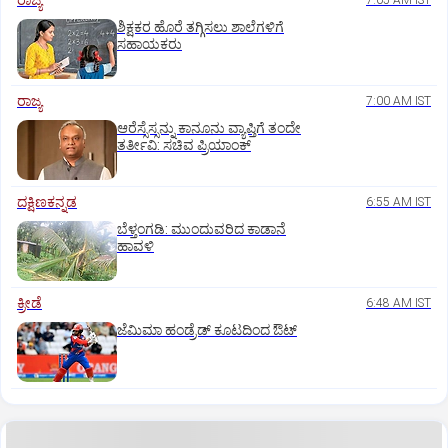
ರಾಜ್ಯ
7:05 AM IST
ಶಿಕ್ಷಕರ ಹೊರೆ ತಗ್ಗಿಸಲು ಶಾಲೆಗಳಿಗೆ
ಸಹಾಯಕರು
ರಾಜ್ಯ
7:00 AM IST
ಆರೆಸ್ಸೆಸ್ಸನ್ನು ಕಾನೂನು ವ್ಯಾಪ್ತಿಗೆ ತಂದೇ
ತರ್ತೀವಿ: ಸಚಿವ ಪ್ರಿಯಾಂಕ್‌
ದಕ್ಷಿಣಕನ್ನಡ
6:55 AM IST
ಬೆಳ್ತಂಗಡಿ: ಮುಂದುವರಿದ ಕಾಡಾನೆ
ಹಾವಳಿ
ಕ್ರೀಡೆ
6:48 AM IST
ಜೆಮಿಮಾ ಹಂಡ್ರೆಡ್‌ ಕೂಟದಿಂದ ಔಟ್‌