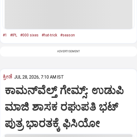
#1
#IPL
#000 sixes
#hat-trick
#season
ADVERTISEMENT
ಕ್ರೀಡೆ
JUL 28, 2026, 7:10 AM IST
ಕಾಮನ್‌ವೆಲ್ತ್‌ ಗೇಮ್ಸ್‌: ಉಡುಪಿ
ಮಾಜಿ ಶಾಸಕ ರಘುಪತಿ ಭಟ್‌
ಪುತ್ರ ಭಾರತಕ್ಕೆ ಫಿಸಿಯೋ