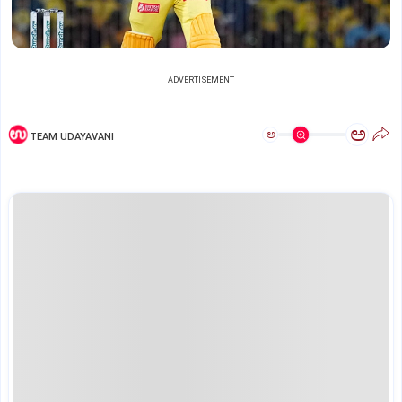
ADVERTISEMENT
ಅ
ಅ
TEAM UDAYAVANI