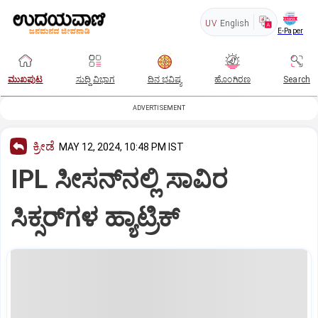
UV
English
E-Paper
ಮುಖಪುಟ
ಸುದ್ದಿ ವಿಭಾಗ
ದಿನ ಭವಿಷ್ಯ
ಹೊಂಗಿರಣ
Search
ADVERTISEMENT
ಕ್ರೀಡೆ
MAY 12, 2024, 10:48 PM IST
IPL ಸೀಸನ್‌ನಲ್ಲಿ ಸಾವಿರ
ಸಿಕ್ಸರ್‌ಗಳ ಹ್ಯಾಟ್ರಿಕ್‌