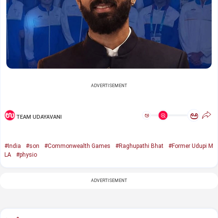
ADVERTISEMENT
ಅ
ಅ
TEAM UDAYAVANI
#India
#son
#Commonwealth Games
#Raghupathi Bhat
#Former Udupi M
LA
#physio
ADVERTISEMENT