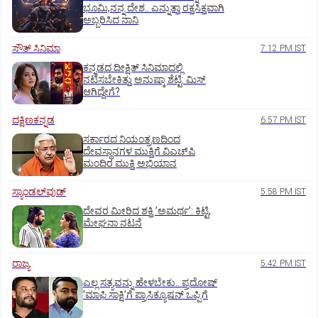
ಭೂಮಿ,ನನ್ನ ದೇಶ.. ಎನ್ನುತ್ತಾ ರಕ್ತಸಿಕ್ತವಾಗಿ
ಅಬ್ಬರಿಸಿದ ನಾನಿ
ಸೌತ್‌ ಸಿನಿಮಾ
7:12 PM IST
ಕನ್ನಡದ ದೀಕ್ಷಿತ್‌ ಸಿನಿಮಾದಲ್ಲಿ
ನಟಿಸಬೇಕಿತ್ತು ಅನುಷ್ಕಾ ಶೆಟ್ಟಿ: ಮಿಸ್‌
ಆಗಿದ್ದೇಗೆ?
ದಕ್ಷಿಣಕನ್ನಡ
6:57 PM IST
ಸರ್ಕಾರದ ನಿಯಂತ್ರಣದಿಂದ
ದೇವಸ್ಥಾನಗಳ ಮುಕ್ತಿಗೆ ವಿಎಚ್‌ಪಿ
ಮಂದಿರ ಮುಕ್ತಿ ಅಭಿಯಾನ
ಸ್ಯಾಂಡಲ್‌ವುಡ್‌
5:58 PM IST
ದೇವರ ಮೀರಿದ ಶಕ್ತಿ ʼಅಮರ್ಥʼ: ಕಿಟ್ಟಿ,
ಮೇಘನಾ ನಟನೆ
ರಾಜ್ಯ
5:42 PM IST
ಎಲ್ಲ ಸತ್ಯವನ್ನು ಹೇಳಬೇಕು.. ಪ್ರದೋಷ್‌
ʼಮಾಫಿ ಸಾಕ್ಷಿʼಗೆ ಪ್ರಾಸಿಕ್ಯೂಷನ್ ಒಪ್ಪಿಗೆ