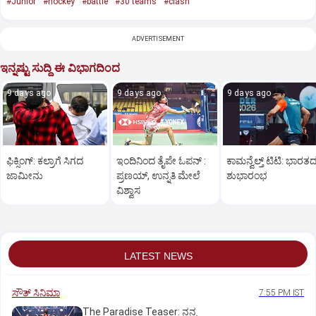
#Junior
#hockey
#battle
#30 teams
#clash
ADVERTISEMENT
ಇನ್ನಷ್ಟು ಸುದ್ದಿ ಈ ವಿಭಾಗದಿಂದ
9 days ago
9 days ago
9 days ago
ಫಿಕ್ಸಿಂಗ್‌: ಕಲ್ರಾಗೆ ಸಿಗದ
ಇಂದಿನಿಂದ ತೈಪೇ ಓಪನ್‌ :
ಕಾಮನ್ವೆಲ್ತ್‌ ಟಿಟಿ: ಭಾರತ
ಜಾಮೀನು
ಪ್ರಣಯ್‌, ಉನ್ನತಿ ಮೇಲೆ
ಶುಭಾರಂಭ
ವಿಶ್ವಾಸ
LATEST NEWS
ಸೌತ್‌ ಸಿನಿಮಾ
7:55 PM IST
The Paradise Teaser: ನನ್ನ