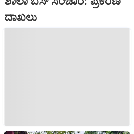
ಶಾಲಾ ಬಸ್ ಸಂಚಾರ: ಪ್ರಕರಣ
ದಾಖಲು