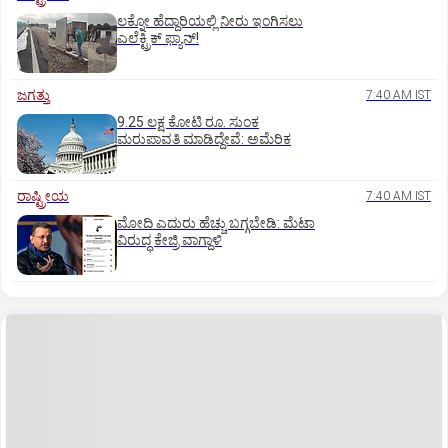
ಲಕ್ನೋ ಹೆದ್ದಾರಿಯಲ್ಲಿ ನೀರು ಇಂಗಿಸಲು
ಎಲೆಕ್ಟ್ರಿಕ್‌ ಫ್ಯಾನ್‌!
ಜಗತ್ತು
7:40 AM IST
9.25 ಲಕ್ಷ ಕೋಟಿ ರೂ. ಸುಂಕ
ಮರುಪಾವತಿ ಮಾಡಿದ್ದೇವೆ: ಅಮೆರಿಕ
ರಾಷ್ಟ್ರೀಯ
7:40 AM IST
ಮೋದಿ ಎದುರು ಹೆಚ್ಚು ಬಗ್ಗಬೇಡಿ: ಮೆಟಾ
ವಿರುದ್ಧ ಕೇಜ್ರಿ ವಾಗ್ದಾಳಿ