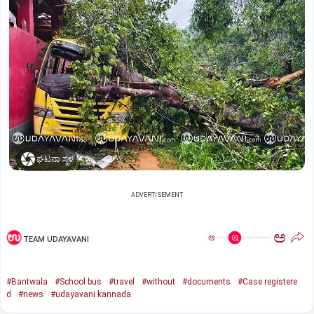
ಘಟನಾ ಸ್ಥಳ
ADVERTISEMENT
ಅ
ಅ
TEAM UDAYAVANI
#Bantwala
#School bus
#travel
#without
#documents
#Case registere
d
#news
#udayavani kannada