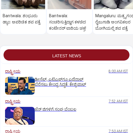
Bantwala: ಶಂಭೂರು
Bantwala:
Mangaluru: ಮತ್ಸ್ಯಗಂ
ಡ್ಯಾಂ: ಅಪರಿಚಿತ ಶವ ಪತ್ತೆ
ಸಂಚರಿಸುತ್ತಿದ್ದಾಗ ಕಳಚಿದ
ರೈಲುಗಾಡಿ ಅಂಗವಿಕಲರ
ಕಂಟೇನರ್ ಲಾರಿಯ ಚಕ್ರ!
ಬೋಗಿಯಲ್ಲಿ ಶವ ಪತ್ತೆ
LATEST NEWS
ರಾಷ್ಟ್ರೀಯ
8:00 AM IST
ಡೀಸೆಲ್‌, ಎಟಿಎಫ್‌ಗೂ ಎಥೆನಾಲ್‌
ಬೆರೆಸಲು ಕೇಂದ್ರ ಸಿದ್ಧತೆ: ಕೇಜ್ರಿವಾಲ್‌
ರಾಷ್ಟ್ರೀಯ
7:52 AM IST
ಜೆನ್‌ ಜಿಗಳಿಗೆ ಸಂಘ ಬೆಂಬಲ
ರಾಷ್ಟ್ರೀಯ
7:50 AM IST