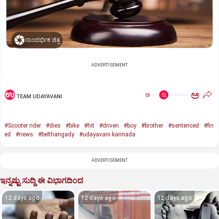
ಸಾಂದರ್ಭಿಕ ಚಿತ್ರ
ADVERTISEMENT
ಅ
ಅ
TEAM UDAYAVANI
#Scooter rider
#dies
#bike
#hit
#driven
#boy
#brother
#sentenced
#fin
ed
#news
#belthangady
#udayavani kannada
ADVERTISEMENT
ಇನ್ನಷ್ಟು ಸುದ್ದಿ ಈ ವಿಭಾಗದಿಂದ
12 days ago
12 days ago
12 days ago