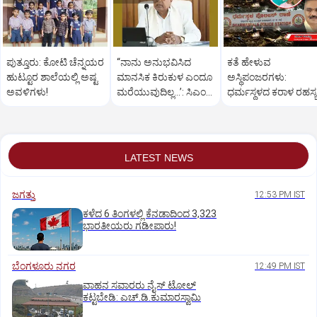
ಪುತ್ತೂರು: ಕೋಟಿ ಚೆನ್ನಯರ
“ನಾನು ಅನುಭವಿಸಿದ
ಕತೆ ಹೇಳುವ
ಹುಟ್ಟೂರ ಶಾಲೆಯಲ್ಲಿ ಅಷ್ಟ
ಮಾನಸಿಕ ಕಿರುಕುಳ ಎಂದೂ
ಅಸ್ಥಿಪಂಜರಗಳು:
ಅವಳಿಗಳು!
ಮರೆಯುವುದಿಲ್ಲ…’: ಸಿಎಂ
ಧರ್ಮಸ್ಥಳದ‌ ಕರಾಳ ರಹಸ್ಯ
ಸಿದ್ದರಾಮಯ್ಯ
ತೆರೆದಿಡಲಿದೆಯೇ ಡಿಎನ್
ಪರೀಕ್ಷೆ?
LATEST NEWS
ಜಗತ್ತು
12:53 PM IST
ಕಳೆದ 6 ತಿಂಗಳಲ್ಲಿ ಕೆನಡಾದಿಂದ 3,323
ಭಾರತೀಯರು ಗಡೀಪಾರು!
ಬೆಂಗಳೂರು ನಗರ
12:49 PM IST
ವಾಹನ ಸವಾರರು ನೈಸ್‌ ಟೋಲ್‌
ಕಟ್ಟಬೇಡಿ: ಎಚ್‌.ಡಿ.ಕುಮಾರಸ್ವಾಮಿ