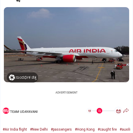
ಸಾಂದರ್ಭಿಕ ಚಿತ್ರ
ADVERTISEMENT
ಅ
ಅ
TEAM UDAYAVANI
#Air India flight
#New Delhi
#passengers
#Hong Kong
#caught fire
#auxili