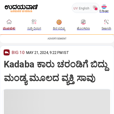
UV
English
E-Paper
ಮುಖಪುಟ
ಸುದ್ದಿ ವಿಭಾಗ
ದಿನ ಭವಿಷ್ಯ
ಹೊಂಗಿರಣ
Search
ADVERTISEMENT
BIG 10
MAY 21, 2024, 9:22 PM IST
Kadaba ಕಾರು ಚರಂಡಿಗೆ ಬಿದ್ದು
ಮಂಡ್ಯ ಮೂಲದ ವ್ಯಕ್ತಿ ಸಾವು