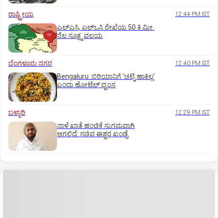
ರಾಷ್ಟ್ರೀಯ
12:44 PM IST
ಎಲ್‌ಎಸಿ, ಎಲ್‌ಒಸಿ ರೇಖೆಯ 50 ಕಿ.ಮೀ.
ನೆಲ ಸೂಕ್ಷ್ಮ ವಲಯ
ಬೆಂಗಳೂರು ನಗರ
12:40 PM IST
Bengaluru: ಬಿರಿಯಾನಿಗೆ ‘ಚಟ್ನಿ ಹಾಕಿಲ್ಲ’
ಎಂದು ಹೋಟೆಲ್‌ ಧ್ವಂಸ
ಬಳ್ಳಾರಿ
12:29 PM IST
ನಾಳೆ ಖಾತೆ ಹಂಚಿಕೆ ಸುಗಮವಾಗಿ
ಆಗಲಿದೆ: ಸಚಿವ ಈಶ್ವರ ಖಂಡ್ರೆ