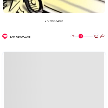
ADVERTISEMENT
ಅ
ಅ
TEAM UDAYAVANI