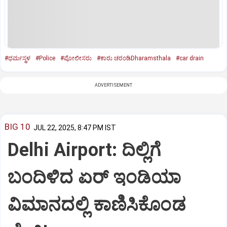
#ಧರ್ಮಸ್ಥಳ
#Police
#ಪೋಲೀಸರು
#ಕಾರು ಚರಂಡಿDharamsthala
#car drain
ADVERTISEMENT
BIG 10
JUL 22, 2025, 8:47 PM IST
Delhi Airport: ದಿಲ್ಲಿಗೆ
ಬಂದಿಳಿದ ಏರ್‌ ಇಂಡಿಯಾ
ವಿಮಾನದಲ್ಲಿ ಕಾಣಿಸಿಕೊಂಡ