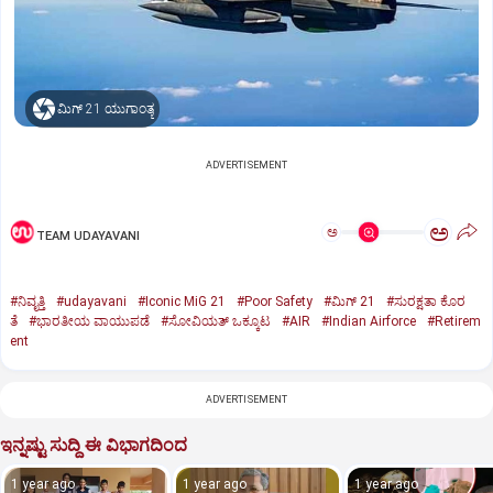
ಮಿಗ್‌ 21 ಯುಗಾಂತ್ಯ
ADVERTISEMENT
ಅ
ಅ
TEAM UDAYAVANI
#ನಿವೃತ್ತಿ
#udayavani
#Iconic MiG 21
#Poor Safety
#ಮಿಗ್‌ 21
#ಸುರಕ್ಷತಾ ಕೊರ
ತೆ
#ಭಾರತೀಯ ವಾಯುಪಡೆ
#ಸೋವಿಯತ್‌ ಒಕ್ಕೂಟ
#AIR
#Indian Airforce
#Retirem
ent
ADVERTISEMENT
ಇನ್ನಷ್ಟು ಸುದ್ದಿ ಈ ವಿಭಾಗದಿಂದ
1 year ago
1 year ago
1 year ago