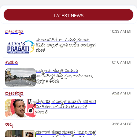
LATEST NEWS
ದಕ್ಷಿಣಕನ್ನಡ
10:33 AM IST
ಮೂಡುಬಿದಿರೆ: ಆ. 7 ಮತ್ತು 8ರಂದು
62ನೇ ಆಳ್ವಾಸ್‌ ಪ್ರಗತಿ ಉಚಿತ ಉದ್ಯೋಗ
ಮೇಳ
ಉಡುಪಿ
10:10 AM IST
ರಾಷ್ಟ್ರೀಯ ಹೆದ್ದಾರಿ: ನಿಯಮ
ಪಾಲಿಸದಿದ್ದರೆ ಶಿಸ್ತು ಕ್ರಮ; ಜಾಹೀರಾತು,
ಫ್ಲೆಕ್ಸ್‌ಗಳ ತೆರವು
ದಕ್ಷಿಣಕನ್ನಡ
9:58 AM IST
ಬೆಳ್ತಂಗಡಿ, ಬಂಟ್ವಾಳ: ಕೂಡಲೇ ಪರಿಹಾರ
ವಿತರಿಸಲು ಸಚಿವ ಯು.ಟಿ.ಖಾದರ್‌
ಸೂಚನೆ
ರಾಜ್ಯ
9:36 AM IST
ದರ್ಶನ್‌ಗೆ ಹೆಚ್ಚಿದ ಸಂಕಷ್ಟ?: 'ಮಾಫಿ ಸಾಕ್ಷಿ'