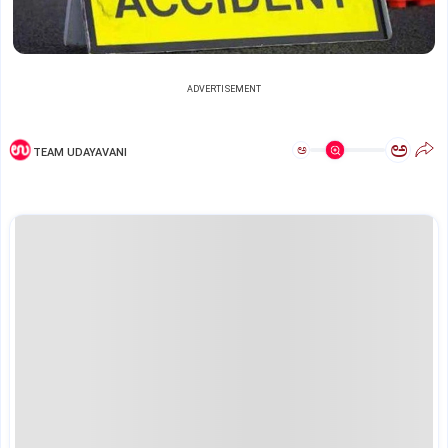
ADVERTISEMENT
ಅ
ಅ
TEAM UDAYAVANI