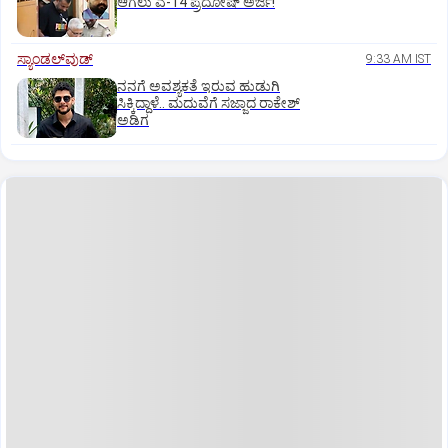
ಆಗಲು ಎ-14 ಪ್ರದೋಷ್ ಅರ್ಜಿ!
ಸ್ಯಾಂಡಲ್‌ವುಡ್‌
9:33 AM IST
ನನಗೆ ಅವಶ್ಯಕತೆ ಇರುವ ಹುಡುಗಿ
ಸಿಕ್ಕಿದ್ದಾಳೆ.. ಮದುವೆಗೆ ಸಜ್ಜಾದ ರಾಕೇಶ್
ಅಡಿಗ