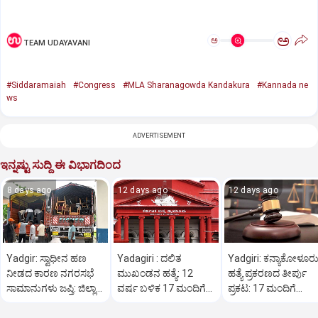
ಅ
ಅ
TEAM UDAYAVANI
#Siddaramaiah
#Congress
#MLA Sharanagowda Kandakura
#Kannada ne
ws
ADVERTISEMENT
ಇನ್ನಷ್ಟು ಸುದ್ದಿ ಈ ವಿಭಾಗದಿಂದ
8 days ago
12 days ago
12 days ago
Yadgir: ಸ್ವಾಧೀನ ಹಣ
Yadagiri : ದಲಿತ
Yadgiri: ಕನ್ಯಾಕೋಳೂರ
ನೀಡದ ಕಾರಣ ನಗರಸಭೆ
ಮುಖಂಡನ ಹತ್ಯೆ: 12
ಹತ್ಯೆ ಪ್ರಕರಣದ ತೀರ್ಪು
ಸಾಮಾನುಗಳು ಜಪ್ತಿ: ಜಿಲ್ಲಾ
ವರ್ಷ ಬಳಿಕ 17 ಮಂದಿಗೆ
ಪ್ರಕಟ: 17 ಮಂದಿಗೆ
ನ್ಯಾಯಾಲಯ ಆದೇಶ
ಜೀವಾವಧಿ ಶಿಕ್ಷೆ
ಜೀವಾವಧಿ ಶಿಕ್ಷೆ