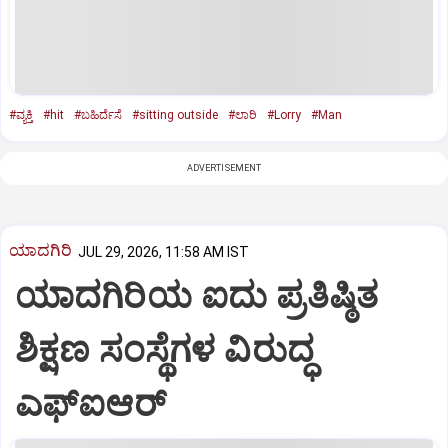
#ವ್ಯಕ್ತಿ
#hit
#ಬಹಿರ್ದೆಸೆ
#sitting outside
#ಲಾರಿ
#Lorry
#Man
ADVERTISEMENT
ಯಾದಗಿರಿ
JUL 29, 2026, 11:58 AM IST
ಯಾದಗಿರಿಯ ಐದು ಪ್ರತಿಷ್ಠಿತ
ಶಿಕ್ಷಣ ಸಂಸ್ಥೆಗಳ ವಿರುದ್ಧ
ಎಫ್ಐಆರ್