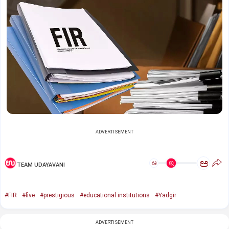
ADVERTISEMENT
ಅ
ಅ
TEAM UDAYAVANI
#FIR
#five
#prestigious
#educational institutions
#Yadgir
ADVERTISEMENT