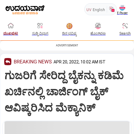
UV
English
E-Paper
ಮುಖಪುಟ
ಸುದ್ದಿ ವಿಭಾಗ
ದಿನ ಭವಿಷ್ಯ
ಹೊಂಗಿರಣ
Search
ADVERTISEMENT
BREAKING NEWS
APR 20, 2022, 10:02 AM IST
ಗುಜರಿಗೆ ಸೇರಿದ್ದ ಬೈಕನ್ನು ಕಡಿಮೆ
ಖರ್ಚಿನಲ್ಲಿ ಚಾರ್ಜಿಂಗ್ ಬೈಕ್
ಆವಿಷ್ಕರಿಸಿದ ಮೆಕ್ಯಾನಿಕ್