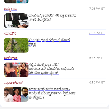
ರಾಷ್ಟ್ರೀಯ
7:03 PM IST
ಯುಪಿಎಸ್ಸಿ ತಯಾರಿಗೆ 40 ಲಕ್ಷ ವೇತನದ
ನೌಕರಿ ತಿರಸ್ಕರಿಸಿದ!
ಯಾದಗಿರಿ
6:53 PM IST
Yadgiri: ಭತ್ತದ ಗದ್ದೆಯಲ್ಲಿ ಮೊಸಳೆ
ಪ್ರತ್ಯಕ್ಷ
ಬಾಲಿವುಡ್‌
6:47 PM IST
ಸೆಲ್ಫಿ ನೆಪದಲ್ಲಿ ಖ್ಯಾತ ನಟಿಗೆ
ಬಲವಂತವಾಗಿ ಚುಂಬಿಸಿದ ಅಭಿಮಾನಿ:
ವಿಡಿಯೋ ಭಾರೀ ವೈರಲ್.!
ಸ್ಯಾಂಡಲ್‌ವುಡ್‌
6:10 PM IST
ಸಹಕರಿಸದಿದ್ರೆ ಶೂಟ್‌ ಮಾಡ್ಕೊಂಡು
ಸಾಯ್ತೇನೆ ಎಂದಿದ್ದ ದರ್ಶನ್‌ - ಪ್ರದೋಷ್‌
ಹೇಳಿದ್ದೇನು?