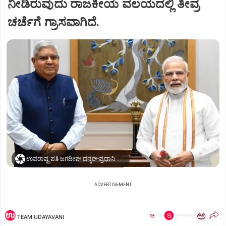
ನೀಡಿರುವುದು ರಾಜಕೀಯ ವಲಯದಲ್ಲಿ ತೀವ್ರ
ಚರ್ಚೆಗೆ ಗ್ರಾಸವಾಗಿದೆ.
ಉಪರಾಷ್ಟ್ರಪತಿ ಜಗದೀಪ್‌ ಧನ್ಕರ್-ಪ್ರಧಾನಿ ಮೋದಿ
ADVERTISEMENT
ಅ
ಅ
TEAM UDAYAVANI