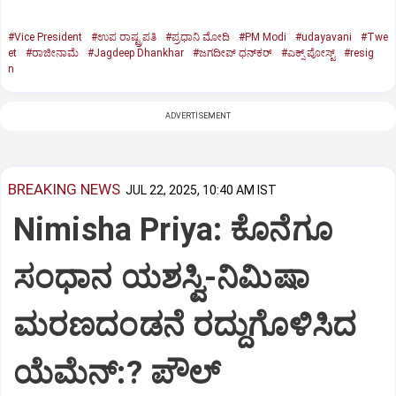
#Vice President
#ಉಪ ರಾಷ್ಟ್ರಪತಿ
#ಪ್ರಧಾನಿ ಮೋದಿ
#PM Modi
#udayavani
#Twe
et
#ರಾಜೀನಾಮೆ
#Jagdeep Dhankhar
#ಜಗದೀಪ್‌ ಧನ್‌ಕರ್‌
#ಎಕ್ಸ್‌ ಪೋಸ್ಟ್
#resig
n
ADVERTISEMENT
BREAKING NEWS
JUL 22, 2025, 10:40 AM IST
Nimisha Priya: ಕೊನೆಗೂ
ಸಂಧಾನ ಯಶಸ್ವಿ-ನಿಮಿಷಾ
ಮರಣದಂಡನೆ ರದ್ದುಗೊಳಿಸಿದ
ಯೆಮೆನ್:? ಪೌಲ್