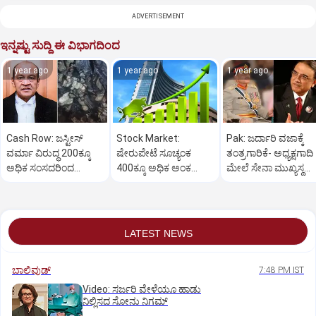
ADVERTISEMENT
ಇನ್ನಷ್ಟು ಸುದ್ದಿ ಈ ವಿಭಾಗದಿಂದ
1 year ago
1 year ago
1 year ago
Cash Row: ಜಸ್ಟೀಸ್‌
Stock Market:
Pak: ಜರ್ದಾರಿ ವಜಾಕ್ಕೆ
ವರ್ಮಾ ವಿರುದ್ಧ 200ಕ್ಕೂ
ಷೇರುಪೇಟೆ ಸೂಚ್ಯಂಕ
ತಂತ್ರಗಾರಿಕೆ- ಅಧ್ಯಕ್ಷಗಾದಿ
ಅಧಿಕ ಸಂಸದರಿಂದ
400ಕ್ಕೂ ಅಧಿಕ ಅಂಕ
ಮೇಲೆ ಸೇನಾ ಮುಖ್ಯಸ್ಥ
ಮಹಾಭಿಯೋಗಕ್ಕೆ
ಜಿಗಿತ-ದಿನಾಂತ್ಯದ
ಮುನೀರ್ ಚಿತ್ತ!
ಕೋರಿಕೆ…
ವಹಿವಾಟು ಅಂತ್ಯ
LATEST NEWS
ಬಾಲಿವುಡ್‌
7:48 PM IST
‌Video: ಸರ್ಜರಿ ವೇಳೆಯೂ ಹಾಡು
ನಿಲ್ಲಿಸದ ಸೋನು ನಿಗಮ್