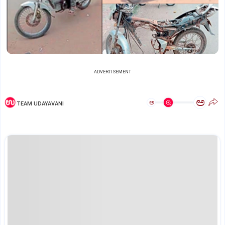
ADVERTISEMENT
ಅ
ಅ
TEAM UDAYAVANI