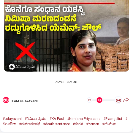
ನಿಮಿಷಾ ಪ್ರಿಯಾ
ADVERTISEMENT
ಅ
ಅ
TEAM UDAYAVANI
#udayavani
#ನಿಮಿಷಾ ಪ್ರಿಯಾ
#KA Paul
#Nimisha Priya case
#Evangelist
#
ಕೆಎ ಪೌಲ್
#ಮರಣದಂಡನೆ
#death sentence
#ಕೇರಳ
#Yemen
#ಯೆಮೆನ್‌