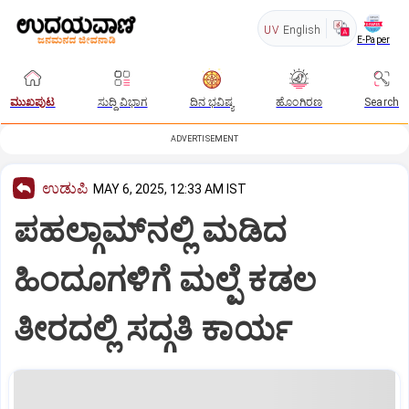
UV
English
E-Paper
ಮುಖಪುಟ
ಸುದ್ದಿ ವಿಭಾಗ
ದಿನ ಭವಿಷ್ಯ
ಹೊಂಗಿರಣ
Search
ADVERTISEMENT
ಉಡುಪಿ
MAY 6, 2025, 12:33 AM IST
ಪಹಲ್ಗಾಮ್‌ನಲ್ಲಿ ಮಡಿದ
ಹಿಂದೂಗಳಿಗೆ ಮಲ್ಪೆ ಕಡಲ
ತೀರದಲ್ಲಿ ಸದ್ಗತಿ ಕಾರ್ಯ