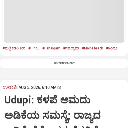
#ಮಲ್ಪೆ ಕಡಲ ತೀರ
#Hindu
#Pahalgam
#ಪಹಲ್ಗಾಮ್‌
#Malpe beach
#ಹಿಂದೂ
ADVERTISEMENT
ಉಡುಪಿ
AUG 5, 2026, 6:10 AM IST
Udupi: ಕಳಪೆ ಆಮದು
ಅಡಿಕೆಯ ಸಮಸ್ಯೆ; ರಾಜ್ಯದ