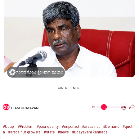
ಸಂಸದ ಕೋಟ ಶ್ರೀನಿವಾಸ ಪೂಜಾರಿ
ADVERTISEMENT
ಅ
ಅ
TEAM UDAYAVANI
#Udupi
#Problem
#poor quality
#imported
#areca nut
#Demand
#quot
a
#areca nut growers
#state
#news
#udayavani kannada