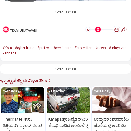
ADVERTISEMENT
ಅ
ಅ
TEAM UDAYAVANI
#Kota
#cyber fraud
#pretext
#credit card
#protection
#news
#udayavani
kannada
ADVERTISEMENT
ಇನ್ನಷ್ಟು ಸುದ್ದಿ ಈ ವಿಭಾಗದಿಂದ
Yesterday
Yesterday
Yesterday
Thekkatte: ಕಾರು
Katapady: ಡಿವೈಡರ್ ಏರಿ
ಉದ್ಯಾವರ : ಪಾಪನಾಶಿನಿ
ಢಿಕ್ಕಿಯಾಗಿ ಸ್ಕೂಟರ್‌ ಸವಾರ
ಹೆದ್ದಾರಿ ದಾಟಿದ ಅಂಬುಲೆನ್ಸ್
ಹೊಳೆಯಲ್ಲಿ ಅಪರಿಚಿತ