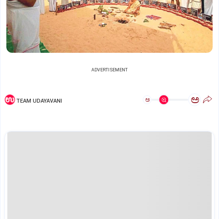
ADVERTISEMENT
ಅ
ಅ
TEAM UDAYAVANI