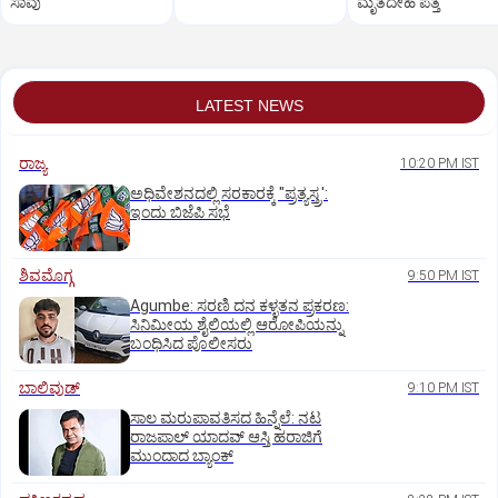
ಸಾವು
ಮೃತದೇಹ ಪತ್ತೆ
LATEST NEWS
ರಾಜ್ಯ
10:20 PM IST
ಅಧಿವೇಶನದಲ್ಲಿ ಸರಕಾರಕ್ಕೆ "ಪ್ರತ್ಯಸ್ತ್ರ':
ಇಂದು ಬಿಜೆಪಿ ಸಭೆ
ಶಿವಮೊಗ್ಗ
9:50 PM IST
Agumbe: ಸರಣಿ ದನ ಕಳ್ಳತನ ಪ್ರಕರಣ:
ಸಿನಿಮೀಯ ಶೈಲಿಯಲ್ಲಿ ಆರೋಪಿಯನ್ನು
ಬಂಧಿಸಿದ ಪೊಲೀಸರು
ಬಾಲಿವುಡ್‌
9:10 PM IST
ಸಾಲ ಮರುಪಾವತಿಸದ ಹಿನ್ನೆಲೆ: ನಟ
ರಾಜಪಾಲ್ ಯಾದವ್‌ ಆಸ್ತಿ ಹರಾಜಿಗೆ
ಮುಂದಾದ ಬ್ಯಾಂಕ್