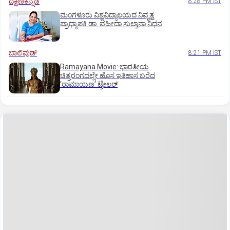
ದಕ್ಷಿಣಕನ್ನಡ
8:28 PM IST
ಮಂಗಳೂರು ವಿಶ್ವವಿದ್ಯಾಲಯದ ನಿವೃತ್ತ
ಪ್ರಾಧ್ಯಾಪಕಿ ಡಾ. ವಹೀದಾ ಸುಲ್ತಾನಾ ನಿಧನ
ಬಾಲಿವುಡ್‌
8:21 PM IST
Ramayana Movie: ಭಾರತೀಯ
ಚಿತ್ರರಂಗದಲ್ಲೇ ಹೊಸ ಇತಿಹಾಸ ಬರೆದ
ʼರಾಮಾಯಣʼ ಟ್ರೇಲರ್