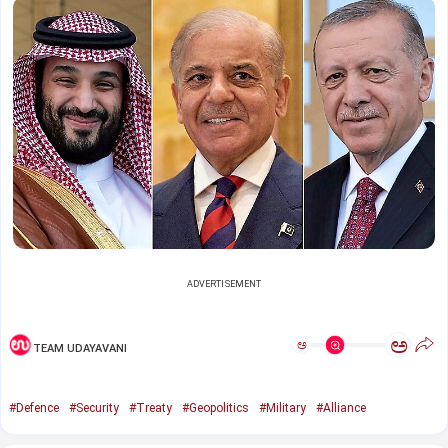
ADVERTISEMENT
ಅ
ಅ
TEAM UDAYAVANI
#Defence
#Security
#Treaty
#Geopolitics
#Military
#Alliance