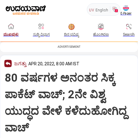
UV
English
E-Paper
ಮುಖಪುಟ
ಸುದ್ದಿ ವಿಭಾಗ
ದಿನ ಭವಿಷ್ಯ
ಹೊಂಗಿರಣ
Search
ADVERTISEMENT
ಜಗತ್ತು
APR 20, 2022, 8:00 AM IST
80 ವರ್ಷಗಳ ಅನಂತರ ಸಿಕ್ಕ
ಪಾಕೆಟ್‌ ವಾಚ್‌; 2ನೇ ವಿಶ್ವ
ಯುದ್ಧದ ವೇಳೆ ಕಳೆದುಹೋಗಿದ್ದ
ವಾಚ್‌