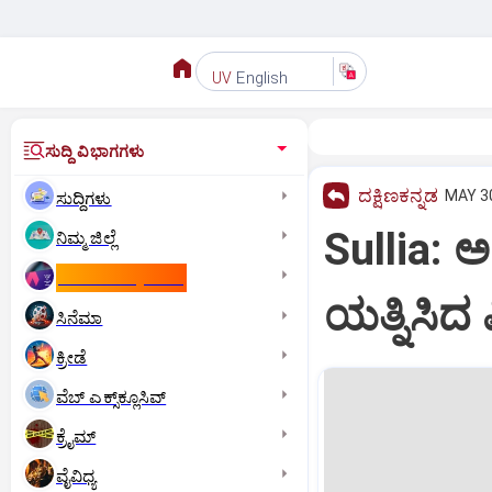
English
UV
ಸುದ್ದಿ ವಿಭಾಗಗಳು
ದಕ್ಷಿಣಕನ್ನಡ
MAY 30
ಸುದ್ದಿಗಳು
Sullia:
ನಿಮ್ಮ ಜಿಲ್ಲೆ
ಕಾಮನ್‌ ವೆಲ್ತ್‌ ಗೇಮ್ಸ್‌
ಯತ್ನಿಸಿದ 
ಸಿನೆಮಾ
ಕ್ರೀಡೆ
ವೆಬ್ ಎಕ್ಸ್‌ಕ್ಲೂಸಿವ್
ಕ್ರೈಮ್
ವೈವಿಧ್ಯ