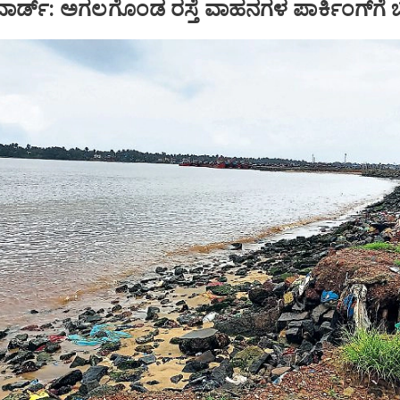
ವಾರ್ಡ್‌: ಅಗಲಗೊಂಡ ರಸ್ತೆ ವಾಹನಗಳ ಪಾರ್ಕಿಂಗ್‌ಗೆ 