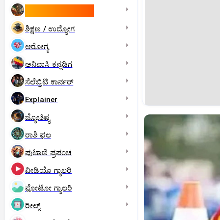
ಇಸ್ರೇಲ್- ಇರಾನ್‌ ಯುದ್ಧ
ಶಿಕ್ಷಣ / ಉದ್ಯೋಗ
ಆರೋಗ್ಯ
ಅನಿವಾಸಿ ಕನ್ನಡಿಗ
ಸೆಲೆಬ್ರಿಟಿ ಕಾರ್ನರ್‌
Explainer
ಜ್ಯೋತಿಷ್ಯ
ರಾಶಿ ಫಲ
ಪುಟಾಣಿ ಪ್ರಪಂಚ
ವೀಡಿಯೊ ಗ್ಯಾಲರಿ
ಫೋಟೋ ಗ್ಯಾಲರಿ
ರೀಲ್ಸ್