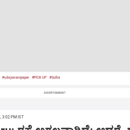
#udayavanipaper
#PICK UP
#Sullia
ADVERTISEMENT
, 3:02 PM IST