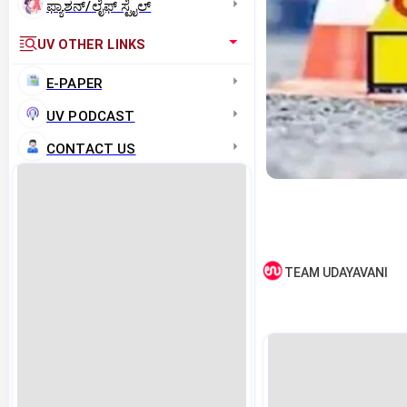
ಫ್ಯಾಶನ್/ಲೈಫ್‌ ಸ್ಟೈಲ್
UV OTHER LINKS
E-PAPER
UV PODCAST
CONTACT US
TEAM UDAYAVANI