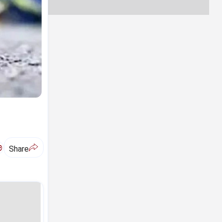
ಅ
Share