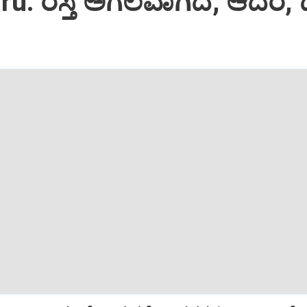
u: ರಸ್ತೆ ಅಗಲವಾಗಿದೆ; ಆದರೆ, 