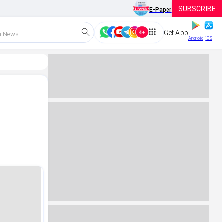
SUBSCRIBE
E-Paper
Get App
h News
Android
iOS