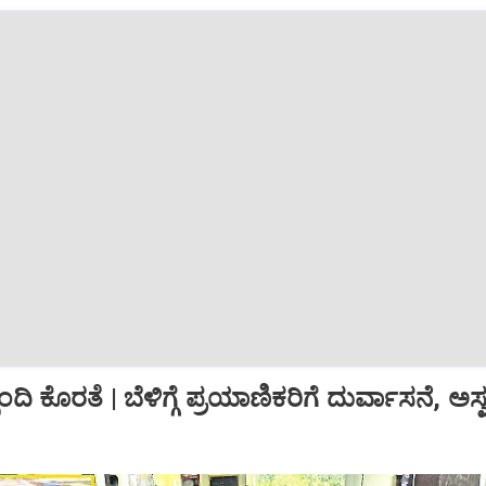
್ಬಂದಿ ಕೊರತೆ | ಬೆಳಿಗ್ಗೆ ಪ್ರಯಾಣಿಕರಿಗೆ ದುರ್ವಾಸನೆ, ಅಸ್ವ