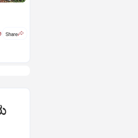
ಅ
Share
ರು