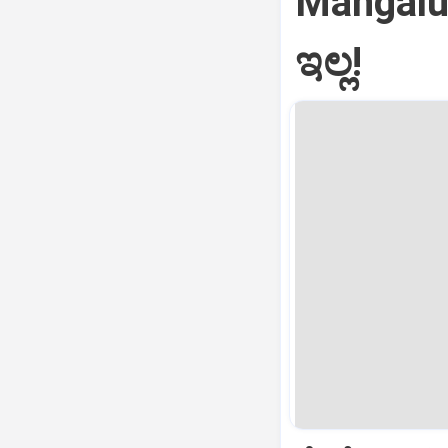
Mangalur
ಇಲ್ಲ!