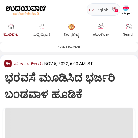
UV
English
E-Paper
ಮುಖಪುಟ
ಸುದ್ದಿ ವಿಭಾಗ
ದಿನ ಭವಿಷ್ಯ
ಹೊಂಗಿರಣ
Search
ADVERTISEMENT
ಸಂಪಾದಕೀಯ
NOV 5, 2022, 6:00 AM IST
ಭರವಸೆ ಮೂಡಿಸಿದ ಭರ್ಜರಿ
ಬಂಡವಾಳ ಹೂಡಿಕೆ