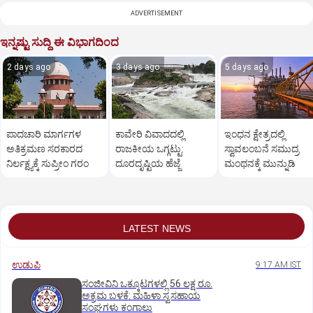
ADVERTISEMENT
ಇನ್ನಷ್ಟು ಸುದ್ದಿ ಈ ವಿಭಾಗದಿಂದ
2 days ago
3 days ago
5 days ago
ಪಾದಚಾರಿ ಮಾರ್ಗಗಳ
ಕಾವೇರಿ ವಿವಾದದಲ್ಲಿ
ಇಂಧನ ಕ್ಷೇತ್ರದಲ್ಲಿ
ಅತಿಕ್ರಮಣ ಸರಕಾರದ
ರಾಜಕೀಯ ಒಗ್ಗಟ್ಟು:
ಸ್ವಾವಲಂಬನೆ ಸಮುದ್ರ
ನಿರ್ಲಕ್ಷ್ಯಕ್ಕೆ ಸುಪ್ರೀಂ ಗರಂ
ದೂರದೃಷ್ಟಿಯ ಹೆಜ್ಜೆ
ಮಂಥನಕ್ಕೆ ಮುನ್ನುಡಿ
LATEST NEWS
ಉಡುಪಿ
9:17 AM IST
ಸಂಜೀವಿನಿ ಒಕ್ಕೂಟಗಳಲ್ಲಿ 56 ಲಕ್ಷ ರೂ.
ಅಕ್ರಮ ಬಳಕೆ: ಮಹಿಳಾ ಸ್ವಸಹಾಯ
ಸಂಘಗಳು ಕಂಗಾಲು