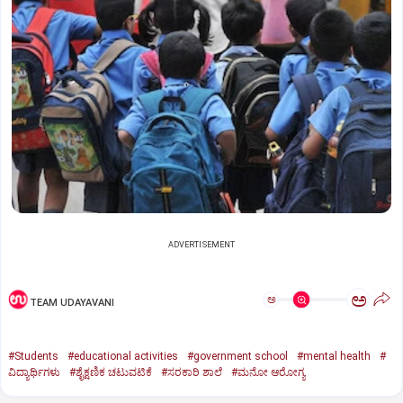
ADVERTISEMENT
ಅ
ಅ
TEAM UDAYAVANI
#Students
#educational activities
#government school
#mental health
#
ವಿದ್ಯಾರ್ಥಿಗಳು
#ಶೈಕ್ಷಣಿಕ ಚಟುವಟಿಕೆ
#ಸರಕಾರಿ ಶಾಲೆ
#ಮನೋ ಆರೋಗ್ಯ