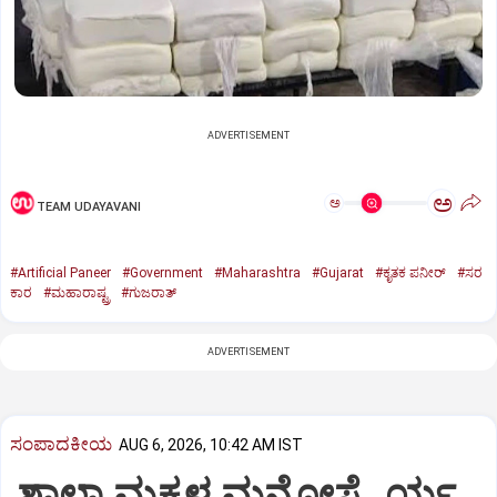
ADVERTISEMENT
ಅ
ಅ
TEAM UDAYAVANI
#Artificial Paneer
#Government
#Maharashtra
#Gujarat
#ಕೃತಕ ಪನೀರ್‌
#ಸರ
ಕಾರ
#ಮಹಾರಾಷ್ಟ್ರ
#ಗುಜರಾತ್‌
ADVERTISEMENT
ಸಂಪಾದಕೀಯ
AUG 6, 2026, 10:42 AM IST
ಶಾಲಾ ಮಕ್ಕಳ ಮನೋಸ್ಥೈರ್ಯ