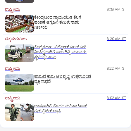
ರಾಷ್ಟ್ರೀಯ
8:38 AM IST
ಕೇಂದ್ರದಿಂದ ನ್ಯಾಯಯುತ ತೆರಿಗೆ
ಹಂಚಿಕೆ ಆಗ್ರಹಿಸಿ ತಮಿಳುನಾಡು
ನಿರ್ಣಯ
ಚಿಕ್ಕಮಗಳೂರು
8:30 AM IST
ಕೊಟ್ಟಿಗೆಹಾರ: ಪೆಟ್ರೋಲ್ ಬಂಕ್ ಬಳಿ
ನಿಂತಿದ್ದ ಲಾರಿಗೆ ಕಾರು ಡಿಕ್ಕಿ: ಮೂವರು
ಸ್ಥಳದಲ್ಲೇ ಸಾವು
ರಾಷ್ಟ್ರೀಯ
8:22 AM IST
ಹಾರುವ ಕಾರು ಅಭಿವೃದ್ಧಿ: ಉತ್ತರಾಖಂಡ
ವ್ಯಕ್ತಿ ಸಾಧನೆ
ರಾಷ್ಟ್ರೀಯ
8:03 AM IST
ಭಾವನಾರಿಗೆ ಮೊದಲ ಮಹಿಳಾ ಟಾಪ್‌
ಗನ್‌ ಫೈಟರ್‌ ಖ್ಯಾತಿ