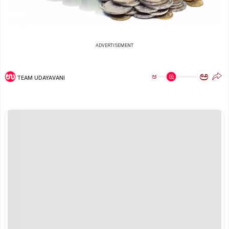
ADVERTISEMENT
ಅ
ಅ
TEAM UDAYAVANI