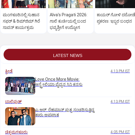
ಮಂಗಳೂರಿನಲ್ಲಿ ಸುಹಾನ
Alva's Pragati 2026:
ಕಾಯರ್ ಗೋಳಿ ದರೋಡ
ಸಫರ್ & ರಿಮ್‌ಜಿಮ್ ಗಿರೆ
ಗಾಲಿ ಕುರ್ಚಿಯಲ್ಲಿ ಬಂದ
ಪ್ರಕರಣ: ಇಬ್ಬರ ಬಂಧನ
ಸಾವನ್ ಕಾರ್ಯಕ್ರಮ
ಭವ್ಯಶ್ರೀಗೆ ಉದ್ಯೋಗ
LATEST NEWS
ಕ್ರೀಡೆ
4:13 PM IST
Love Once More Movie:
ಆಸ್ಟ್ರೇಲಿಯಾ ವೈದ್ಯನ ಸಿನಿ ಕನಸು
ಬಾಲಿವುಡ್‌
4:13 PM IST
ಎ.ಆರ್. ರೆಹಮಾನ್ ಪುತ್ರ ಸಂಚರಿಸುತ್ತಿದ್ದ
ಕಾರು ಅಪಘಾತ
ಚಿಕ್ಕಮಗಳೂರು
4:05 PM IST