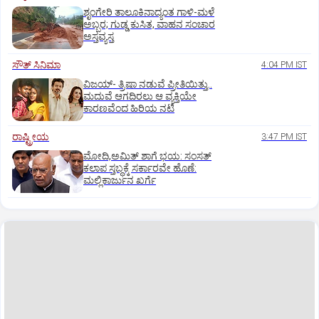
ಶೃಂಗೇರಿ ತಾಲೂಕಿನಾದ್ಯಂತ ಗಾಳಿ-ಮಳೆ
ಅಬ್ಬರ; ಗುಡ್ಡ ಕುಸಿತ, ವಾಹನ ಸಂಚಾರ
ಅಸ್ತವ್ಯಸ್ತ
ಸೌತ್‌ ಸಿನಿಮಾ
4:04 PM IST
ವಿಜಯ್‌- ತ್ರಿಷಾ ನಡುವೆ ಪ್ರೀತಿಯಿತ್ತು..
ಮದುವೆ ಆಗದಿರಲು ಆ ವ್ಯಕ್ತಿಯೇ
ಕಾರಣವೆಂದ ಹಿರಿಯ ನಟಿ
ರಾಷ್ಟ್ರೀಯ
3:47 PM IST
ಮೋದಿ,ಅಮಿತ್ ಶಾಗೆ ಭಯ: ಸಂಸತ್
ಕಲಾಪ ಸ್ತಬ್ಧಕ್ಕೆ ಸರ್ಕಾರವೇ ಹೊಣೆ:
ಮಲ್ಲಿಕಾರ್ಜುನ ಖರ್ಗೆ