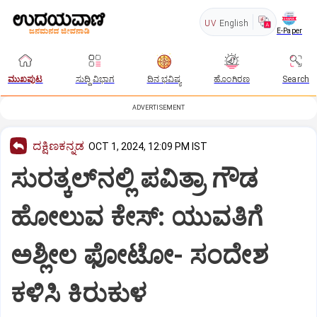
UV
English
E-Paper
ಮುಖಪುಟ
ಸುದ್ದಿ ವಿಭಾಗ
ದಿನ ಭವಿಷ್ಯ
ಹೊಂಗಿರಣ
Search
ADVERTISEMENT
ದಕ್ಷಿಣಕನ್ನಡ
OCT 1, 2024, 12:09 PM IST
ಸುರತ್ಕಲ್‌ನಲ್ಲಿ ಪವಿತ್ರಾ ಗೌಡ
ಹೋಲುವ ಕೇಸ್: ಯುವತಿಗೆ
ಅಶ್ಲೀಲ ಫೋಟೋ- ಸಂದೇಶ
ಕಳಿಸಿ ಕಿರುಕುಳ