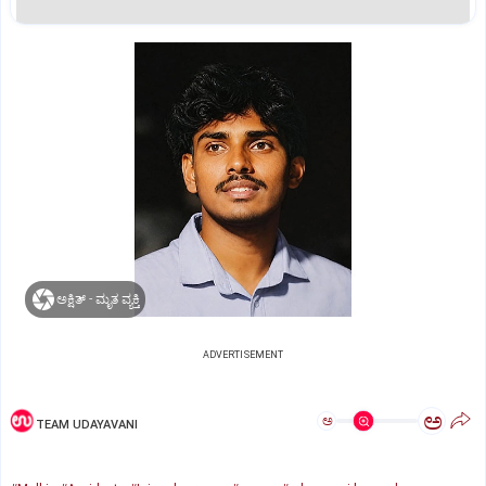
ಅಕ್ಷಿತ್‌ - ಮೃತ ವ್ಯಕ್ತಿ
ADVERTISEMENT
ಅ
ಅ
TEAM UDAYAVANI