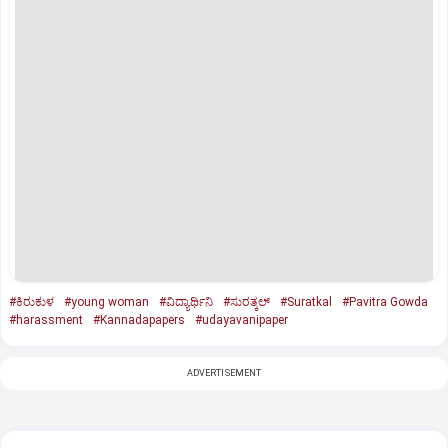
#ಕಿರುಕುಳ
#young woman
#ವಿದ್ಯಾರ್ಥಿನಿ
#ಸುರತ್ಕಲ್
#Suratkal
#Pavitra Gowda
#harassment
#Kannadapapers
#udayavanipaper
ADVERTISEMENT