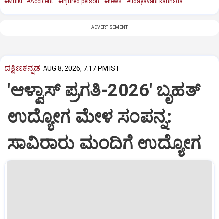
#Mulki
#Accident
#Injured person
#news
#udayavani kannada
ADVERTISEMENT
ದಕ್ಷಿಣಕನ್ನಡ
AUG 8, 2026, 7:17 PM IST
'ಆಳ್ವಾಸ್‌ ಪ್ರಗತಿ-2026' ಬೃಹತ್
ಉದ್ಯೋಗ ಮೇಳ ಸಂಪನ್ನ:
ಸಾವಿರಾರು ಮಂದಿಗೆ ಉದ್ಯೋಗ