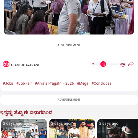
ADVERTISEMENT
ಅ
ಅ
TEAM UDAYAVANI
#Jobs
#Job Fair
#Alva's Pragathi - 2026
#Mega
#Concludes
ADVERTISEMENT
ಇನ್ನಷ್ಟು ಸುದ್ದಿ ಈ ವಿಭಾಗದಿಂದ
2 days ago
2 days ago
2 days ago