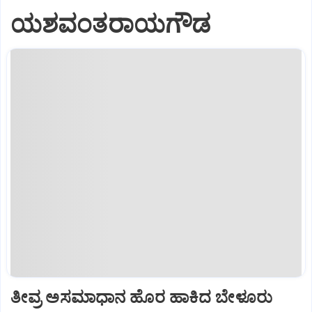
ಯಶವಂತರಾಯಗೌಡ
ತೀವ್ರ ಅಸಮಾಧಾನ ಹೊರ ಹಾಕಿದ ಬೇಳೂರು