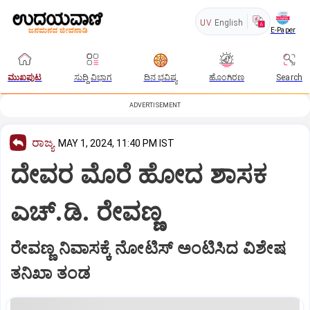
UV
English
E-Paper
ಮುಖಪುಟ
ಸುದ್ದಿ ವಿಭಾಗ
ದಿನ ಭವಿಷ್ಯ
ಹೊಂಗಿರಣ
Search
ADVERTISEMENT
ರಾಜ್ಯ
MAY 1, 2024, 11:40 PM IST
ದೇವರ ಮೊರೆ ಹೋದ ಶಾಸಕ
ಎಚ್‌.ಡಿ. ರೇವಣ್ಣ
ರೇವಣ್ಣ ನಿವಾಸಕ್ಕೆ ನೋಟಿಸ್‌ ಅಂಟಿಸಿದ ವಿಶೇಷ
ತನಿಖಾ ತಂಡ