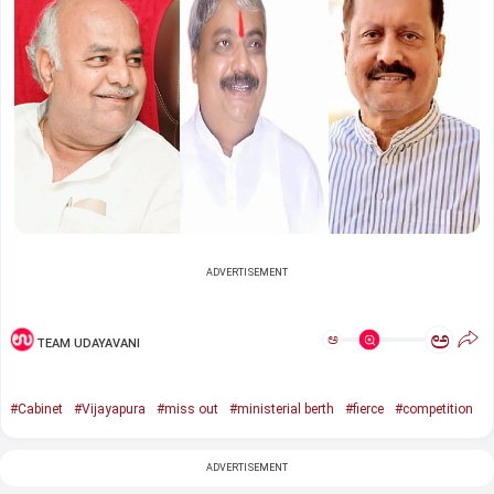
ADVERTISEMENT
ಅ
ಅ
TEAM UDAYAVANI
#Cabinet
#Vijayapura
#miss out
#ministerial berth
#fierce
#competition
ADVERTISEMENT