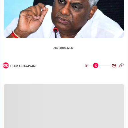
ADVERTISEMENT
ಅ
ಅ
TEAM UDAYAVANI