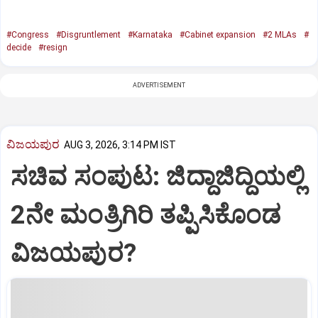
#Congress
#Disgruntlement
#Karnataka
#Cabinet expansion
#2 MLAs
#
decide
#resign
ADVERTISEMENT
ವಿಜಯಪುರ
AUG 3, 2026, 3:14 PM IST
ಸಚಿವ ಸಂಪುಟ: ಜಿದ್ದಾಜಿದ್ದಿಯಲ್ಲಿ
2ನೇ ಮಂತ್ರಿಗಿರಿ ತಪ್ಪಿಸಿಕೊಂಡ
ವಿಜಯಪುರ?