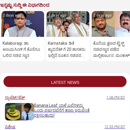
ಇನ್ನಷ್ಟು ಸುದ್ದಿ ಈ ವಿಭಾಗದಿಂದ
2 days ago
2 days ago
2 days ago
Kalaburagi: ಡಾ.
Karnataka: ಡಿಕೆ
ಕೊನೆಯ ಕ್ಷಣದ ಟ್ವಿಸ್ಟ್:
ಅಜಯಸಿಂಗ್ ಗೆ ಕೊನೆಗೂ
ಕ್ಯಾಬಿನೆಟ್‌ ಗೆ 20 ಶಾಸಕರು:
ಸಚಿವಸ್ಥಾನ ಪಡೆದ
ಒಲಿದ ಸಚಿವ ಸ್ಥಾನ
ಇಲ್ಲಿದೆ ನೂತನ ಸಚಿವರ
ಮಲ್ಲಿಕಾರ್ಜುನ: ಮಂಕಾಳ್‌
ಜಾತಿ ಲೆಕ್ಕಾಚಾರ
ವೈದ್ಯಗೆ ತಪ್ಪಿದ ಸ್ಥಾನ?
LATEST NEWS
ಗ್ಯಾಜೆಟ್/ಟೆಕ್
1:06 PM IST
Banana Leaf: ಬಾಳೆ ಎಲೆಗಳನ್ನು
ಒಂದು ವರ್ಷದವೆರೆಗೆ ತಾಜಾ ಇರುವಂತೆ
ರಕ್ಷಿಸಬಹುದು!
ವಿಶೇಷ
12:55 PM IST