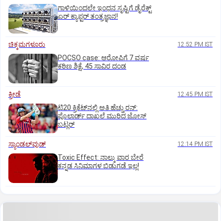
ಗಾಳಿಯಿಂದಲೇ ಇಂಧನ ಸೃಷ್ಟಿಗೆ ಡೈರೆಕ್ಟ್
ಏರ್‌ ಕ್ಯಾಪ್ಟರ್ ತಂತ್ರಜ್ಞಾನ!
ಚಿಕ್ಕಮಗಳೂರು
12:52 PM IST
POCSO case: ಆರೋಪಿಗೆ 7 ವರ್ಷ
ಕಠಿಣ ಶಿಕ್ಷೆ, 45 ಸಾವಿರ ದಂಡ
ಕ್ರೀಡೆ
12:45 PM IST
ಟಿ20 ಕ್ರಿಕೆಟ್‌ನಲ್ಲಿ ಅತಿ ಹೆಚ್ಚು ರನ್:
ಪೊಲಾರ್ಡ್ ದಾಖಲೆ ಮುರಿದ ಜೋಸ್
ಬಟ್ಲರ್
ಸ್ಯಾಂಡಲ್‌ವುಡ್‌
12:14 PM IST
Toxic Effect: ನಾಲ್ಕು ವಾರ ಬೇರೆ
ಕನ್ನಡ ಸಿನಿಮಾಗಳ ಬಿಡುಗಡೆ ಇಲ್ಲ!