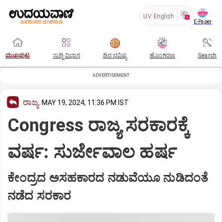
UV
English
E-Paper
ಮುಖಪುಟ
ಸುದ್ದಿ ವಿಭಾಗ
ದಿನ ಭವಿಷ್ಯ
ಹೊಂಗಿರಣ
Search
ADVERTISEMENT
ರಾಜ್ಯ
MAY 19, 2024, 11:36 PM IST
Congress ರಾಜ್ಯ ಸರಕಾರಕ್ಕೆ
ವರ್ಷ: ಸುರ್ಜೇವಾಲ ಹರ್ಷ
ಕೇಂದ್ರದ ಅಸಹಕಾರದ ನಡುವೆಯೂ ನುಡಿದಂತೆ
ನಡೆದ ಸರಕಾರ