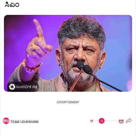
ಸಿಎಂ
ಸಾಂದರ್ಭಿಕ ಚಿತ್ರ
ADVERTISEMENT
ಅ
ಅ
TEAM UDAYAVANI