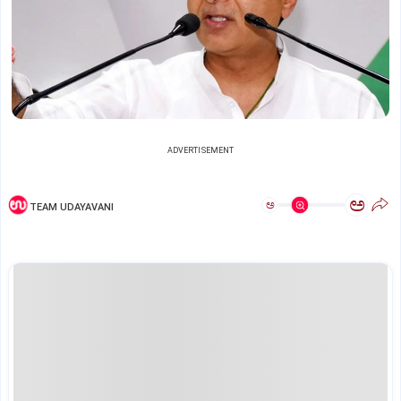
ADVERTISEMENT
ಅ
ಅ
TEAM UDAYAVANI