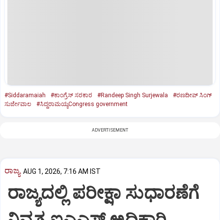
#Siddaramaiah
#ಕಾಂಗ್ರೆಸ್‌ ಸರಕಾರ
#Randeep Singh Surjewala
#ರಣದೀಪ್‌ ಸಿಂಗ್‌
ಸುರ್ಜೇವಾಲ
#ಸಿದ್ದರಾಮಯ್ಯCongress government
ADVERTISEMENT
ರಾಜ್ಯ
AUG 1, 2026, 7:16 AM IST
ರಾಜ್ಯದಲ್ಲಿ ಪರೀಕ್ಷಾ ಸುಧಾರಣೆಗೆ
ನಿವೃತ್ತ ಐಎಎಸ್‌ ಅಧಿಕಾರಿ