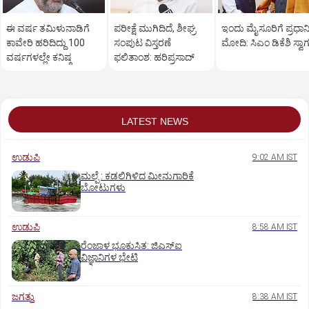
ಈ ವರ್ಷ ತಮಿಳುನಾಡಿಗೆ
ಪರೀಕ್ಷೆ ಮುಗಿದಿದೆ, ಶೀಘ್ರ
ಇಂದು ಮೈಸೂರಿಗೆ ಪ್ರಧಾನ
ಕಾವೇರಿ ಹರಿದಿದ್ದು 100
ಸಂಪುಟ ವಿಸ್ತರಣೆ
ಮೋದಿ: ಸಿಎಂ ಡಿಕೆಶಿ ಸ್ವಾ
ವರ್ಷಗಳಲ್ಲೇ ಕನಿಷ್ಠ
ಫಲಿತಾಂಶ: ಹರಿಪ್ರಸಾದ್
LATEST NEWS
ಉಡುಪಿ
9:02 AM IST
ಮಲ್ಪೆ : ಕಡಲಿಗಿಳಿದ ಮೀನುಗಾರಿಕೆ
ಬೋಟುಗಳು
ಉಡುಪಿ
8:58 AM IST
ರೆಂಜಾಳ ಭೂಕುಸಿತ: ಜಿಎಸ್‌ಐ
ವಿಜ್ಞಾನಿಗಳ ಭೇಟಿ
ಜಗತ್ತು
8:38 AM IST