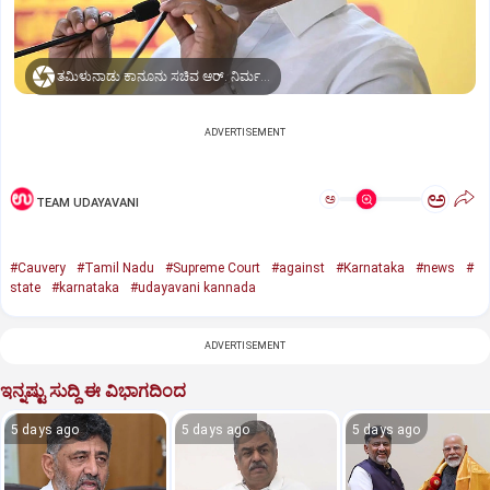
ತಮಿಳುನಾಡು ಕಾನೂನು ಸಚಿವ ಆರ್. ನಿರ್ಮಲ್ ಕುಮಾರ್
ADVERTISEMENT
ಅ
ಅ
TEAM UDAYAVANI
#Cauvery
#Tamil Nadu
#Supreme Court
#against
#Karnataka
#news
#
state
#karnataka
#udayavani kannada
ADVERTISEMENT
ಇನ್ನಷ್ಟು ಸುದ್ದಿ ಈ ವಿಭಾಗದಿಂದ
5 days ago
5 days ago
5 days ago