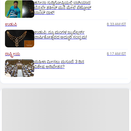
ಹಸೀನಾ ಸುದ್ದಿಗೋಷ್ಠಿಯಲ್ಲಿ ಭಾಗಿಯಾದ
ಬೆನ್ನಲ್ಲೇ ಶಕೀಬ್ ಮನೆ ಮೇಲೆ ಪೆಟ್ರೋಲ್
ಬಾಂಬ್ ದಾಳಿ!
ಉಡುಪಿ
8:33 AM IST
ಉಡುಪಿ: ನ್ಯೂ ಮಂಗಳ ಜ್ಯುವೆಲ್ಲರ್ಸ್
ವಾರ್ಷಿಕೋತ್ಸವದ ಅದ್ಧೂರಿ ಸಂಭ್ರಮ!
ರಾಷ್ಟ್ರೀಯ
8:17 AM IST
ಮಹಿಳಾ ಮೀಸಲು ಮಸೂದೆ: 3 ದಿನ
ವಿಶೇಷ ಅಧಿವೇಶನ?