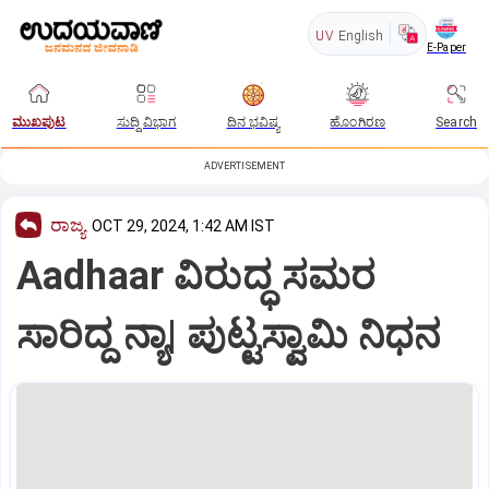
UV
English
E-Paper
ಮುಖಪುಟ
ಸುದ್ದಿ ವಿಭಾಗ
ದಿನ ಭವಿಷ್ಯ
ಹೊಂಗಿರಣ
Search
ADVERTISEMENT
ರಾಜ್ಯ
OCT 29, 2024, 1:42 AM IST
Aadhaar ವಿರುದ್ಧ ಸಮರ
ಸಾರಿದ್ದ ನ್ಯಾ| ಪುಟ್ಟಸ್ವಾಮಿ ನಿಧನ