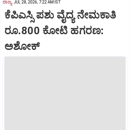
ರಾಜ್ಯ
JUL 28, 2026, 7:22 AM IST
ಕೆಪಿಎಸ್ಸಿ ಪಶು ವೈದ್ಯ ನೇಮಕಾತಿ
ರೂ.800 ಕೋಟಿ ಹಗರಣ:
ಅಶೋಕ್‌