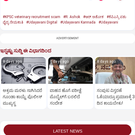
#KPSC veterinary recruitment scam
#R. Ashok
#ಆರ್‌.ಅಶೋಕ
#ಕೆಪಿಎಸ್ಸಿ ಪಶು
ವೈದ್ಯ ನೇಮಕಾತಿ
#Udayavani Digital
#Udayavani Kannada
#Udayavani
ADVERTISEMENT
ಇನ್ನಷ್ಟು ಸುದ್ದಿ ಈ ವಿಭಾಗದಿಂದ
8 days ago
8 days ago
8 days ago
ಅಕ್ರಮ ಮರಳು ಸಾಗಿಸಿದರೆ
ವಾಹನ ಹೊಗೆ ಪರೀಕ್ಷೆ:
ಸಂಪುಟ ವಿಸ್ತರಣೆ
ಗೂಂಡಾ ಕಾಯ್ದೆ: ಪೊಲೀಸ್‌
ಮೊಬೈಲ್‌ಗೆ ಬರಲಿದೆ
ಓಕೆಯಾದ್ರೂ ಪ್ರಮಾಣಕ್ಕೆ 3
ಮುಖ್ಯಸ್ಥ
ಸಂದೇಶ
ದಿನ ಕಾಯಬೇಕು!
LATEST NEWS