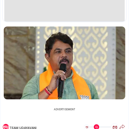
ADVERTISEMENT
ಅ
ಅ
TEAM UDAYAVANI