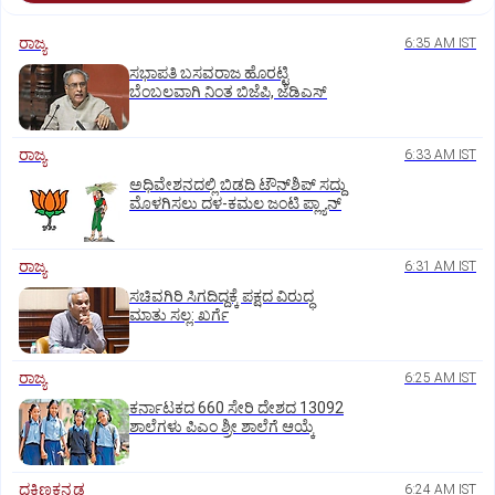
ರಾಜ್ಯ
6:35 AM IST
ಸಭಾಪತಿ ಬಸವರಾಜ ಹೊರಟ್ಟಿ
ಬೆಂಬಲವಾಗಿ ನಿಂತ ಬಿಜೆಪಿ, ಜೆಡಿಎಸ್
ರಾಜ್ಯ
6:33 AM IST
ಅಧಿವೇಶನದಲ್ಲಿ ಬಿಡದಿ ಟೌನ್‌ಶಿಪ್‌ ಸದ್ದು
ಮೊಳಗಿಸಲು ದಳ-ಕಮಲ ಜಂಟಿ ಪ್ಲ್ಯಾನ್‌
ರಾಜ್ಯ
6:31 AM IST
ಸಚಿವಗಿರಿ ಸಿಗದಿದ್ದಕ್ಕೆ ಪಕ್ಷದ ವಿರುದ್ಧ
ಮಾತು ಸಲ್ಲ: ಖರ್ಗೆ
ರಾಜ್ಯ
6:25 AM IST
ಕರ್ನಾಟಕದ 660 ಸೇರಿ ದೇಶದ 13092
ಶಾಲೆಗಳು ಪಿಎಂ ಶ್ರೀ ಶಾಲೆಗೆ ಆಯ್ಕೆ
ದಕ್ಷಿಣಕನ್ನಡ
6:24 AM IST