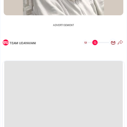
ADVERTISEMENT
ಅ
ಅ
TEAM UDAYAVANI