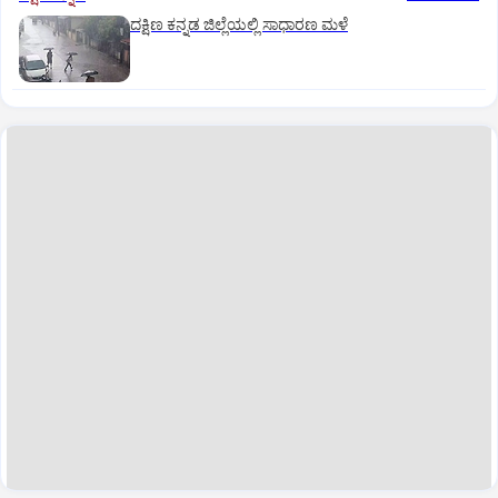
ದಕ್ಷಿಣ ಕನ್ನಡ ಜಿಲ್ಲೆಯಲ್ಲಿ ಸಾಧಾರಣ ಮಳೆ