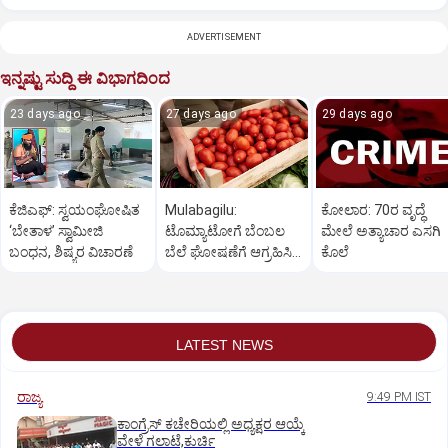
ADVERTISEMENT
ಇನ್ನಷ್ಟು ಸುದ್ದಿ ಈ ವಿಭಾಗದಿಂದ
23 days ago
27 days ago
29 days ago
ಕೆಜಿಎಫ್‌: ಸ್ವಯಂಘೋಷಿತ
Mulabagilu:
ಕೋಲಾರ: 70ರ ವೃದ್ಧೆ
‘ಬೇತಾಳ’ ಸ್ವಾಮೀಜಿ
ಟೊಮ್ಯಾಟೋಗೆ ಬೆಂಬಲ
ಮೇಲೆ ಅತ್ಯಾಚಾರ ಎಸಗಿ
ಬಂಧನ, ಶಿಷ್ಯರ ವಿಚಾರಣೆ
ಬೆಲೆ ಘೋಷಣೆಗೆ ಆಗ್ರಹಿಸಿ
ಕೊಲೆ
ಪ್ರತಿಭಟನೆ
LATEST NEWS
ರಾಜ್ಯ
9:49 PM IST
ಕಾಂಗ್ರೆಸ್ ಕಚೇರಿಯಲ್ಲಿ ಅಧ್ಯಕ್ಷರ ಆಯ್ಕೆ
ವೇಳೆ ಗಲಾಟೆ,ಕುರ್ಚಿ