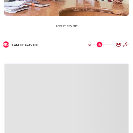
ADVERTISEMENT
ಅ
ಅ
TEAM UDAYAVANI