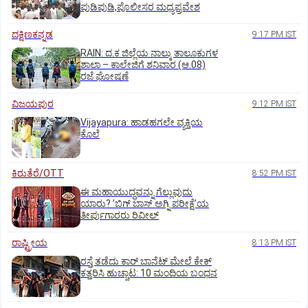
ಪುಡಿಪುಡಿ,ಪೊಲೀಸರ ಮಧ್ಯಪ್ರವೇಶ
ದಕ್ಷಿಣಕನ್ನಡ
9:17 PM IST
RAIN: ದ.ಕ ಜಿಲ್ಲೆಯ ನಾಲ್ಕು ತಾಲೂಕುಗಳ
ಶಾಲಾ – ಕಾಲೇಜಿಗೆ ಶನಿವಾರ (ಆ.08)
ರಜೆ ಘೋಷಣೆ
ವಿಜಯಪುರ
9:12 PM IST
Vijayapura: ಹಾಡಹಗಲೇ ವ್ಯಕ್ತಿಯ
ಕೊಲೆ
ಕಿರುತೆರೆ/OTT
8:52 PM IST
ಈ ಮಹಾಯುದ್ಧವನ್ನು ಗೆಲ್ಲುವುದು
ಯಾರು? ʼಬಿಗ್‌ ಬಾಸ್‌ ಅಗ್ನಿ ಪರೀಕ್ಷೆʼಯ
ತೀರ್ಪುಗಾರರು ರಿವೀಲ್
ರಾಷ್ಟ್ರೀಯ
8:13 PM IST
ರಸ್ತೆ ತಡೆದು ಕಾರ್ ಬಾನೆಟ್ ಮೇಲೆ ಕೇಕ್
ಕತ್ತರಿಸಿ ಹುಚ್ಚಾಟ: 10 ಮಂದಿಯ ಬಂಧನ