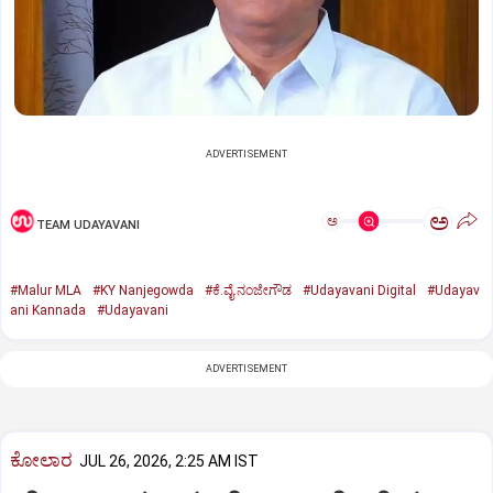
ADVERTISEMENT
ಅ
ಅ
TEAM UDAYAVANI
#Malur MLA
#KY Nanjegowda
#ಕೆ.ವೈ.ನಂಜೇಗೌಡ
#Udayavani Digital
#Udayav
ani Kannada
#Udayavani
ADVERTISEMENT
ಕೋಲಾರ
JUL 26, 2026, 2:25 AM IST