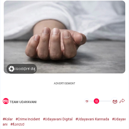
ಸಾಂದರ್ಭಿಕ ಚಿತ್ರ
ADVERTISEMENT
ಅ
ಅ
TEAM UDAYAVANI
#Kolar
#Crime Incident
#Udayavani Digital
#Udayavani Kannada
#Udayav
ani
#ಕೋಲಾರ