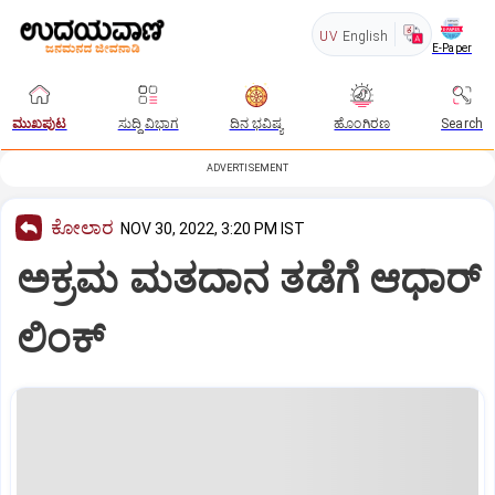
UV
English
E-Paper
ಮುಖಪುಟ
ಸುದ್ದಿ ವಿಭಾಗ
ದಿನ ಭವಿಷ್ಯ
ಹೊಂಗಿರಣ
Search
ADVERTISEMENT
ಕೋಲಾರ
NOV 30, 2022, 3:20 PM IST
ಅಕ್ರಮ ಮತದಾನ ತಡೆಗೆ ಆಧಾರ್‌
ಲಿಂಕ್‌