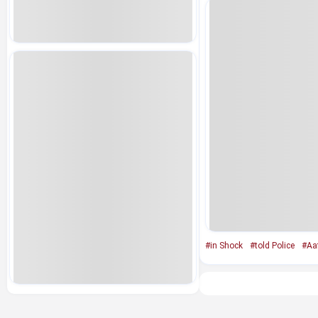
#in Shock
#told Police
#Aa