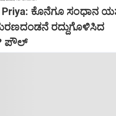
Priya: ಕೊನೆಗೂ ಸಂಧಾನ ಯಶಸ
ಮರಣದಂಡನೆ ರದ್ದುಗೊಳಿಸಿದ
? ಪೌಲ್