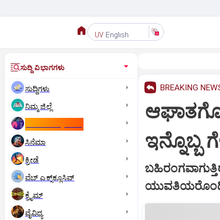
English
UV
ಸುದ್ದಿ ವಿಭಾಗಗಳು
BREAKING NEW
ಸುದ್ದಿಗಳು
ಆಘಾತಗೊಂ
ನಿಮ್ಮ ಜಿಲ್ಲೆ
ಕಾಮನ್‌ ವೆಲ್ತ್‌ ಗೇಮ್ಸ್‌
ಇನ್ನೊಬ್ಬ ಗ
ಸಿನೆಮಾ
ಕ್ರೀಡೆ
ಬಹಿರಂಗವಾಗುತ್ತ
ವೆಬ್ ಎಕ್ಸ್‌ಕ್ಲೂಸಿವ್
ಯುವತಿಯರೊಂದಿಗೆ 
ಕ್ರೈಮ್
ವೈವಿಧ್ಯ