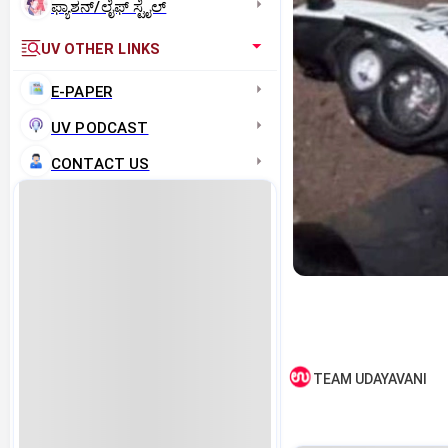
ಫ್ಯಾಶನ್/ಲೈಫ್‌ ಸ್ಟೈಲ್
UV OTHER LINKS
E-PAPER
UV PODCAST
CONTACT US
TEAM UDAYAVANI