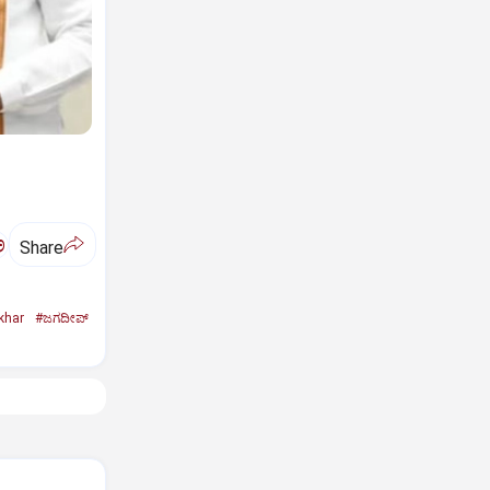
ಅ
Share
khar
#ಜಗದೀಪ್‌