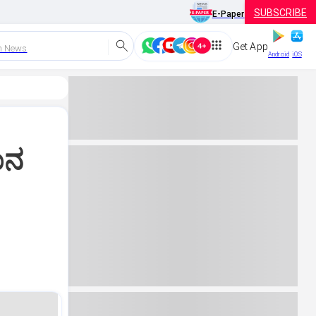
SUBSCRIBE
E-Paper
Get App
h News
Android
iOS
ಾನ