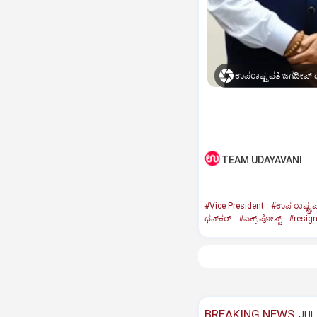
ಉಪರಾಷ್ಟ್ರಪತಿ ಜಗದೀಪ್‌ ಧ
TEAM UDAYAVANI
#Vice President
#ಉಪ ರಾಷ್ಟ್ರಪ
ಧನ್‌ಕರ್‌
#ಎಕ್ಸ್‌ ಪೋಸ್ಟ್
#resig
BREAKING NEWS
JUL 