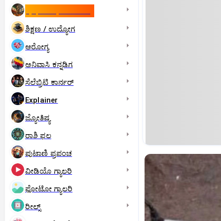
ಇಸ್ರೇಲ್- ಇರಾನ್‌ ಯುದ್ಧ
ಶಿಕ್ಷಣ / ಉದ್ಯೋಗ
ಆರೋಗ್ಯ
ಅನಿವಾಸಿ ಕನ್ನಡಿಗ
ಸೆಲೆಬ್ರಿಟಿ ಕಾರ್ನರ್‌
Explainer
ಜ್ಯೋತಿಷ್ಯ
ರಾಶಿ ಫಲ
ಪುಟಾಣಿ ಪ್ರಪಂಚ
ವೀಡಿಯೊ ಗ್ಯಾಲರಿ
ಫೋಟೋ ಗ್ಯಾಲರಿ
ರೀಲ್ಸ್