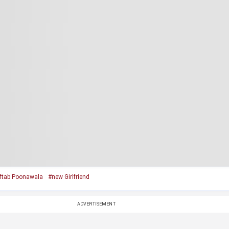
ftab Poonawala
#new Girlfriend
ADVERTISEMENT