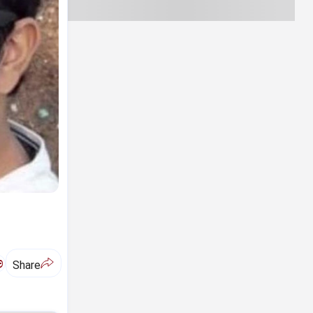
ಅ
Share