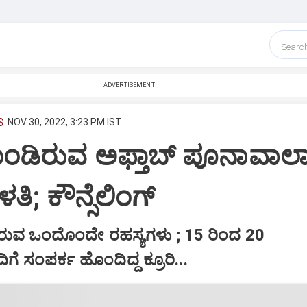
Searc
ADVERTISEMENT
S
NOV 30, 2022, 3:23 PM IST
ಡಿರುವ ಅಫ್ತಾಬ್ ಪೂನಾವಾಲ
ೆಳತಿ; ಕೌನ್ಸೆಲಿಂಗ್
ಿರುವ ಒಂದೊಂದೇ ರಹಸ್ಯಗಳು ; 15 ರಿಂದ 20
ಸಂಪರ್ಕ ಹೊಂದಿದ್ದ ಕ್ರೂರಿ...