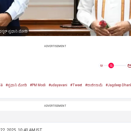
ನ್ಕರ್-ಪ್ರಧಾನಿ ಮೋದಿ
ADVERTISEMENT
ಅ
ತಿ
#ಪ್ರಧಾನಿ ಮೋದಿ
#PM Modi
#udayavani
#Tweet
#ರಾಜೀನಾಮೆ
#Jagdeep Dhan
n
ADVERTISEMENT
22, 2025, 10:40 AM IST