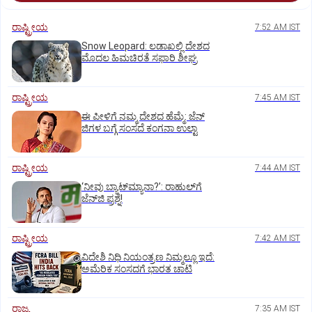
ರಾಷ್ಟ್ರೀಯ
7:52 AM IST
Snow Leopard: ಲಡಾಖಲ್ಲಿ ದೇಶದ
ಮೊದಲ ಹಿಮಚಿರತೆ ಸಫಾರಿ ಶೀಘ್ರ
ರಾಷ್ಟ್ರೀಯ
7:45 AM IST
ಈ ಪೀಳಿಗೆ ನಮ್ಮ ದೇಶದ ಹೆಮ್ಮೆ: ಜೆನ್‌
ಜಿಗಳ ಬಗ್ಗೆ ಸಂಸದೆ ಕಂಗನಾ ಉಲ್ಟಾ
ರಾಷ್ಟ್ರೀಯ
7:44 AM IST
‘ನೀವು ಬ್ಯಾಟ್‌ಮ್ಯಾನಾ?’: ರಾಹುಲ್‌ಗೆ
ಜೆನ್‌ಜಿ ಪ್ರಶ್ನೆ!
ರಾಷ್ಟ್ರೀಯ
7:42 AM IST
ವಿದೇಶಿ ನಿಧಿ ನಿಯಂತ್ರಣ ನಿಮ್ಮಲ್ಲೂ ಇದೆ:
ಅಮೆರಿಕ ಸಂಸದಗೆ ಭಾರತ ಚಾಟಿ
ರಾಜ್ಯ
7:35 AM IST