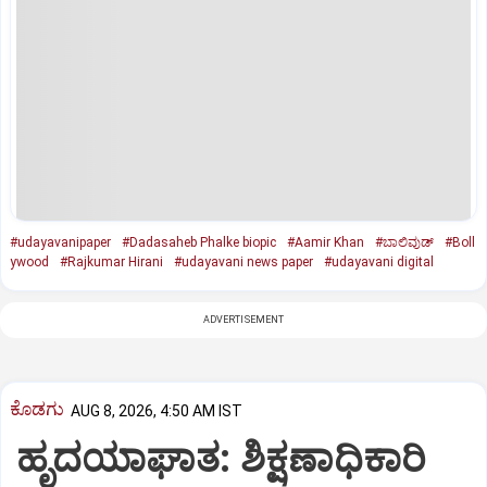
#udayavanipaper
#Dadasaheb Phalke biopic
#Aamir Khan
#ಬಾಲಿವುಡ್‌
#Boll
ywood
#Rajkumar Hirani
#udayavani news paper
#udayavani digital
ADVERTISEMENT
ಕೊಡಗು
AUG 8, 2026, 4:50 AM IST
ಹೃದಯಾಘಾತ: ಶಿಕ್ಷಣಾಧಿಕಾರಿ