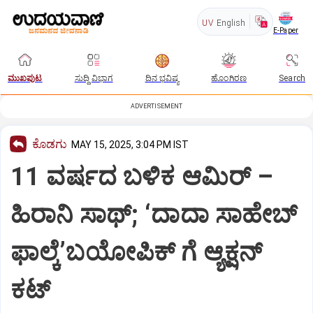
UV
English
E-Paper
ಮುಖಪುಟ
ಸುದ್ದಿ ವಿಭಾಗ
ದಿನ ಭವಿಷ್ಯ
ಹೊಂಗಿರಣ
Search
ADVERTISEMENT
ಕೊಡಗು
MAY 15, 2025, 3:04 PM IST
11 ವರ್ಷದ ಬಳಿಕ ಆಮಿರ್‌ –
ಹಿರಾನಿ ಸಾಥ್; ‘ದಾದಾ ಸಾಹೇಬ್
ಫಾಲ್ಕೆʼಬಯೋಪಿಕ್ ಗೆ ಆ್ಯಕ್ಷನ್
ಕಟ್