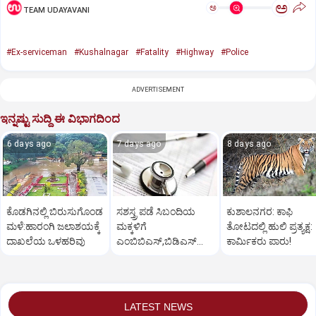
ಅ
ಅ
TEAM UDAYAVANI
#Ex-serviceman
#Kushalnagar
#Fatality
#Highway
#Police
ADVERTISEMENT
ಇನ್ನಷ್ಟು ಸುದ್ದಿ ಈ ವಿಭಾಗದಿಂದ
6 days ago
7 days ago
8 days ago
ಕೊಡಗಿನಲ್ಲಿ ಬಿರುಸುಗೊಂಡ
ಸಶಸ್ತ್ರ ಪಡೆ ಸಿಬಂದಿಯ
ಕುಶಾಲನಗರ: ಕಾಫಿ
ಮಳೆ:ಹಾರಂಗಿ ಜಲಾಶಯಕ್ಕೆ
ಮಕ್ಕಳಿಗೆ
ತೋಟದಲ್ಲಿ ಹುಲಿ ಪ್ರತ್ಯಕ್ಷ:
ದಾಖಲೆಯ ಒಳಹರಿವು
ಎಂಬಿಬಿಎಸ್‌,ಬಿಡಿಎಸ್‌
ಕಾರ್ಮಿಕರು ಪಾರು!
ಸೀಟು: ಅರ್ಜಿ ಆಹ್ವಾನ
LATEST NEWS