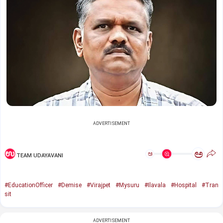
ADVERTISEMENT
ಅ
ಅ
TEAM UDAYAVANI
#EducationOfficer
#Demise
#Virajpet
#Mysuru
#Ilavala
#Hospital
#Tran
sit
ADVERTISEMENT