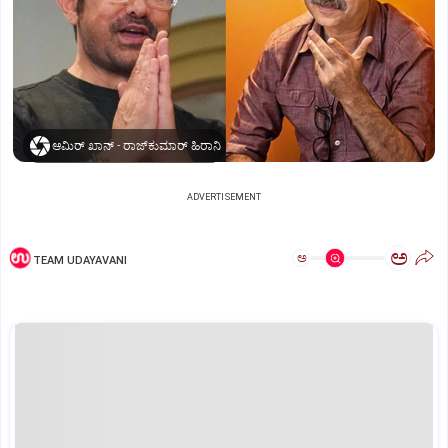
ಆಮಿರ್‌ ಖಾನ್‌ - ರಾಜ್‌ಕುಮಾರ್ ಹಿರಾನಿ
ADVERTISEMENT
ಅ
ಅ
TEAM UDAYAVANI