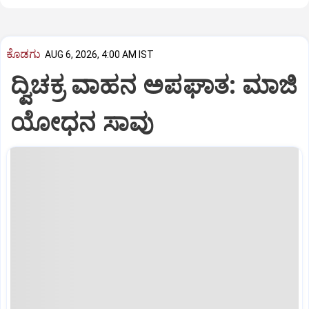
ಕೊಡಗು
AUG 6, 2026, 4:00 AM IST
ದ್ವಿಚಕ್ರ ವಾಹನ ಅಪಘಾತ: ಮಾಜಿ
ಯೋಧನ ಸಾವು