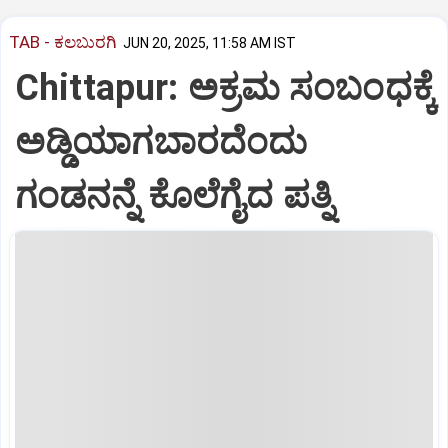
TAB - ಕಲಬುರಗಿ
JUN 20, 2025, 11:58 AM IST
Chittapur: ಅಕ್ರಮ ಸಂಬಂಧಕ್ಕೆ
ಅಡ್ಡಿಯಾಗಬಾರದೆಂದು
ಗಂಡನನ್ನೆ ಕೊಲೆಗೈದ ಪತ್ನಿ