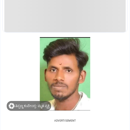
ತಿಪ್ಪಣ್ಣ ಕುಪೇಂದ್ರ- ಮೃತ ವ್ಯಕ್ತಿ
ADVERTISEMENT