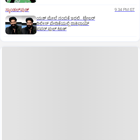
ಸ್ಯಾಂಡಲ್‌ವುಡ್‌
9:34 PM IST
ಯಶ್‌ ಮೇಲೆ ನಂಬಿಕೆ ಇರಲಿ.. ಟ್ರೇಲರ್‌
ರಿಲೀಸ್‌ ವೇದಿಕೆಯಲ್ಲಿ ರಾಕಿಭಾಯ್‌
ಪವರ್‌ ಫುಲ್‌ ಟಾಕ್