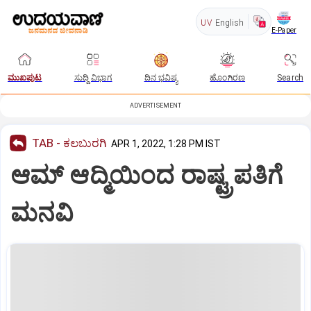
UV
English
E-Paper
ಮುಖಪುಟ
ಸುದ್ದಿ ವಿಭಾಗ
ದಿನ ಭವಿಷ್ಯ
ಹೊಂಗಿರಣ
Search
ADVERTISEMENT
TAB - ಕಲಬುರಗಿ
APR 1, 2022, 1:28 PM IST
ಆಮ್‌ ಆದ್ಮಿಯಿಂದ ರಾಷ್ಟ್ರಪತಿಗೆ
ಮನವಿ