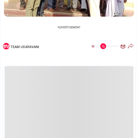
ADVERTISEMENT
ಅ
ಅ
TEAM UDAYAVANI