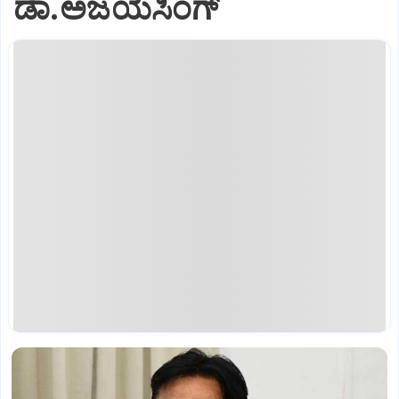
ಡಾ.ಅಜಯಸಿಂಗ್