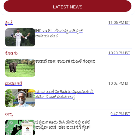
LATEST NEWS
ಕ್ರೀಡೆ
11:06 PM IST
IND vs SL: ದೇವದತ್ತ ಪಡಿಕ್ಕಲ್‌
ಅಜೇಯ ಶತಕ
ಕೊಡಗು
10:23 PM IST
ಕಾಡಾನೆ ದಾಳಿ: ಕಾರ್ಮಿಕ ಮಹಿಳೆ ಗಂಭೀರ
ದಾವಣಗೆರೆ
10:02 PM IST
ಯಾವ ಖಾತೆ ನೀಡಿದರೂ ನಿಭಾಯಿಸುವೆ:
ಸಚಿವ ಕೆ.ಎಸ್.ಬಸವಂತಪ್ಪ
ರಾಜ್ಯ
9:47 PM IST
ಚಿಕ್ಕಮಗಳೂರು ಡಿಸಿ ಹೆಸರಿನಲ್ಲಿ ನಕಲಿ
ವಾಟ್ಸಪ್ ಖಾತೆ: ಹಣ ವಂಚನೆಗೆ ಸ್ಕೆಚ್!