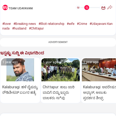
ಅ
ಅ
TEAM UDAYAVANI
#lover
#Breaking news
#Illicit relationship
#wife
#Crime
#Udayavani Kan
nada
#husband
#Chittapur
ADVERTISEMENT
ಇನ್ನಷ್ಟು ಸುದ್ದಿ ಈ ವಿಭಾಗದಿಂದ
1 year ago
1 year ago
1 year ago
Kalaburagi: ಹಳೆ ವೈಷಮ್ಯ;
Chittapur: ಕಾಲು ಜಾರಿ
Kalaburagi: ಆಪರೇಷನ್
ರೌಡಿಶೀಟರ್ ಬರ್ಬರ ಹತ್ಯೆ
ಬಾವಿಗೆ ಬಿದ್ದು ಇಬ್ಬರು
ಅಭ್ಯಾಸ್; ಅಣುಕು
ಬಾಲಕರು ಸಾ*ವು
ಪ್ರದರ್ಶನ ಶೀಘ್ರ