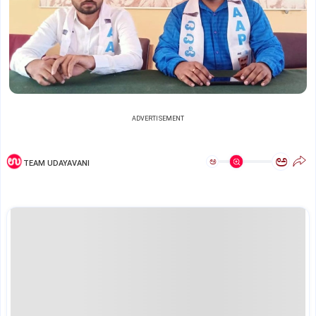
ADVERTISEMENT
ಅ
ಅ
TEAM UDAYAVANI