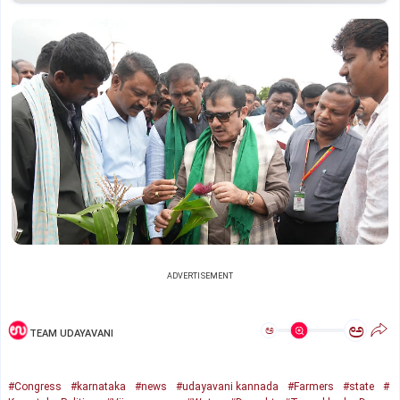
ADVERTISEMENT
ಅ
ಅ
TEAM UDAYAVANI
#Congress
#karnataka
#news
#udayavani kannada
#Farmers
#state
#