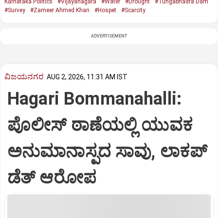
Karnataka Politics
#Vijayanagara
#Water
#Drought
#Tungabhadra Dam
#Survey
#Zameer Ahmed Khan
#Hospet
#Scarcity
ADVERTISEMENT
ವಿಜಯನಗರ
AUG 2, 2026, 11:31 AM IST
Hagari Bommanahalli:
ಪೊಲೀಸ್ ಠಾಣೆಯಲ್ಲಿ ಯುವಕ
ಅನುಮಾನಾಸ್ಪದ ಸಾವು, ಲಾಕಪ್
ಡೆತ್ ಆರೋಪ