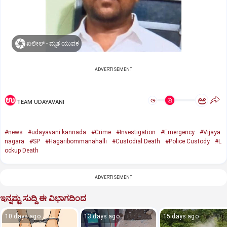
ಖಲೀಲ್ - ಮೃತ ಯುವಕ
ADVERTISEMENT
ಅ
ಅ
TEAM UDAYAVANI
#news
#udayavani kannada
#Crime
#Investigation
#Emergency
#Vijaya
nagara
#SP
#Hagaribommanahalli
#Custodial Death
#Police Custody
#L
ockup Death
ADVERTISEMENT
ಇನ್ನಷ್ಟು ಸುದ್ದಿ ಈ ವಿಭಾಗದಿಂದ
10 days ago
13 days ago
15 days ago