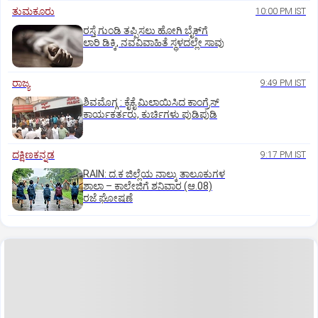
ತುಮಕೂರು
10:00 PM IST
ರಸ್ತೆ ಗುಂಡಿ ತಪ್ಪಿಸಲು ಹೋಗಿ ಬೈಕ್‌ಗೆ
ಲಾರಿ ಡಿಕ್ಕಿ, ನವವಿವಾಹಿತೆ ಸ್ಥಳದಲ್ಲೇ ಸಾವು
ರಾಜ್ಯ
9:49 PM IST
ಶಿವಮೊಗ್ಗ : ಕೈಕೈ ಮಿಲಾಯಿಸಿದ ಕಾಂಗ್ರೆಸ್
ಕಾರ್ಯಕರ್ತರು, ಕುರ್ಚಿಗಳು ಪುಡಿಪುಡಿ
ದಕ್ಷಿಣಕನ್ನಡ
9:17 PM IST
RAIN: ದ.ಕ ಜಿಲ್ಲೆಯ ನಾಲ್ಕು ತಾಲೂಕುಗಳ
ಶಾಲಾ – ಕಾಲೇಜಿಗೆ ಶನಿವಾರ (ಆ.08)
ರಜೆ ಘೋಷಣೆ