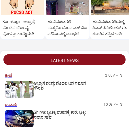
Kanakagiri: ಅಪ್ರಾಪ್ತೆ
ಹೂವಿನಹಡಗಲಿ:
ಹೂವಿನಹಡಗಲಿಯಲ್ಲಿ
ಮೇಲಿನ ದೌರ್ಜನ್ಯ,
ದುಷ್ಕರ್ಮಿಯಿಂದ ಎಸ್ ಬಿಐ
ಸಿಎನ್ ಜಿ ಸಿಲಿಂಡರ್ ಗಳ
ಪೋಕ್ಸೋ ಕಾಯ್ದೆಯಡಿ
ಎಟಿಎಂನಲ್ಲಿ ದಾಂಧಲೆ
ಸೋರಿಕೆ:ತಪ್ಪಿದ ಭಾರಿ
ಯುವಕ ಬಂಧನ
ಅನಾಹುತ
LATEST NEWS
ಕ್ರೀಡೆ
2:00 AM IST
ಅಭ್ಯಾಸ ಪಂದ್ಯ: ಮೊದಲ ದಿನ ಸಮಾನ
ಗೌರವ
ಉಡುಪಿ
10:08 PM IST
Shirva: ದ್ವಿಚಕ್ರ ವಾಹನಕ್ಕೆ ಕಾರು ಢಿಕ್ಕಿ;
ಸವಾರ ಸಾವು