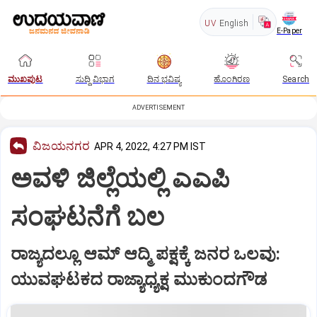
UV
English
E-Paper
ಮುಖಪುಟ
ಸುದ್ದಿ ವಿಭಾಗ
ದಿನ ಭವಿಷ್ಯ
ಹೊಂಗಿರಣ
Search
ADVERTISEMENT
ವಿಜಯನಗರ
APR 4, 2022, 4:27 PM IST
ಅವಳಿ ಜಿಲ್ಲೆಯಲ್ಲಿ ಎಎಪಿ
ಸಂಘಟನೆಗೆ ಬಲ
ರಾಜ್ಯದಲ್ಲೂ ಆಮ್‌ ಆದ್ಮಿ ಪಕ್ಷಕ್ಕೆ ಜನರ ಒಲವು:
ಯುವಘಟಕದ ರಾಜ್ಯಾಧ್ಯಕ್ಷ ಮುಕುಂದಗೌಡ