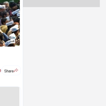
ಅ
Share