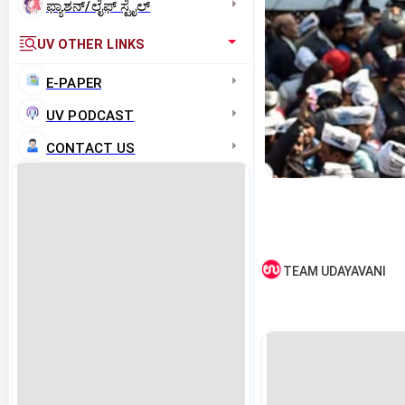
ಫ್ಯಾಶನ್/ಲೈಫ್‌ ಸ್ಟೈಲ್
UV OTHER LINKS
E-PAPER
UV PODCAST
CONTACT US
TEAM UDAYAVANI