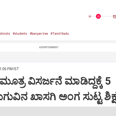
ಅ
tivists
#students
#banyan tree
#Tamil Nadu
ADVERTISEMENT
 1:06 PM IST
 ಮೂತ್ರ ವಿಸರ್ಜನೆ ಮಾಡಿದ್ದಕ್ಕೆ 5
ುವಿನ ಖಾಸಗಿ ಅಂಗ ಸುಟ್ಟ ಶಿಕ್ಷ