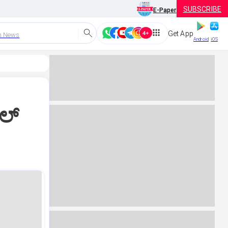
SUBSCRIBE
E-Paper
Get App
h News
Android
iOS
ಲ್‌