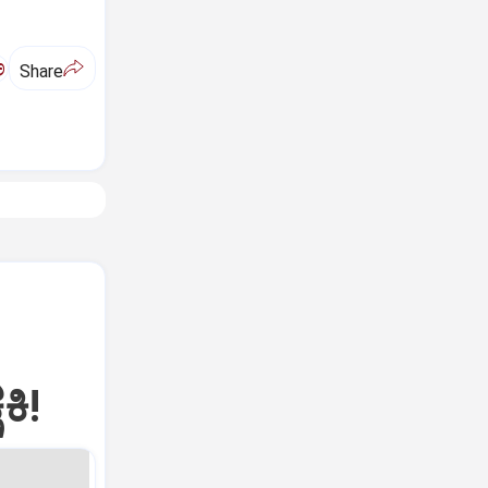
ಅ
Share
ಕಿ!