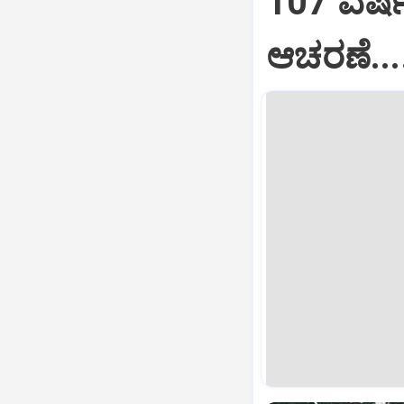
107 ವರ್
ಆಚರಣೆ....