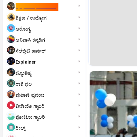
ಇಸ್ರೇಲ್- ಇರಾನ್‌ ಯುದ್ಧ
ಶಿಕ್ಷಣ / ಉದ್ಯೋಗ
ಆರೋಗ್ಯ
ಅನಿವಾಸಿ ಕನ್ನಡಿಗ
ಸೆಲೆಬ್ರಿಟಿ ಕಾರ್ನರ್‌
Explainer
ಜ್ಯೋತಿಷ್ಯ
ರಾಶಿ ಫಲ
ಪುಟಾಣಿ ಪ್ರಪಂಚ
ವೀಡಿಯೊ ಗ್ಯಾಲರಿ
ಫೋಟೋ ಗ್ಯಾಲರಿ
ರೀಲ್ಸ್