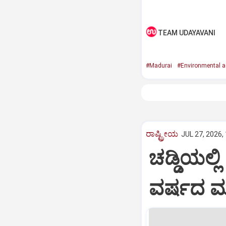
TEAM UDAYAVANI
#Madurai
#Environmental ac
ರಾಷ್ಟ್ರೀಯ
JUL 27, 2026,
ಚಡ್ಡಿಯಲ್ಲಿ
ವರ್ಷದ ಮಗ